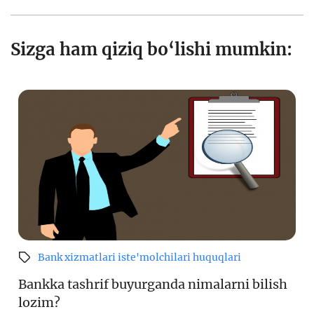
Sizga ham qiziq bo‘lishi mumkin:
Bank xizmatlari iste'molchilari huquqlari
Bankka tashrif buyurganda nimalarni bilish
lozim?