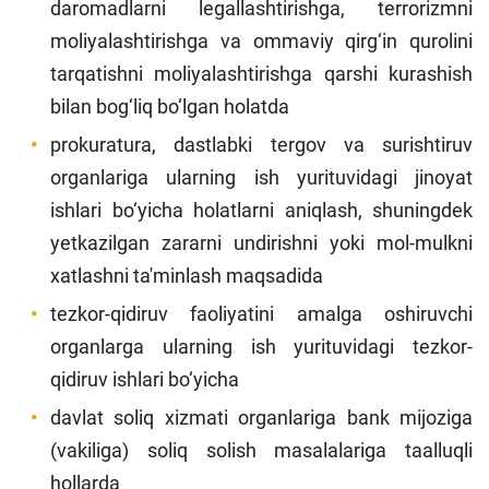
daromadlarni legallashtirishga, terrorizmni
Loyiha haqida
moliyalashtirishga va ommaviy qirg‘in qurolini
tarqatishni moliyalashtirishga qarshi kurashish
Kengaytirilgan qidiruv
bilan bog‘liq bo‘lgan holatda
Sayt xaritasi
prokuratura, dastlabki tergov va surishtiruv
organlariga ularning ish yurituvidagi jinoyat
ishlari bo‘yicha holatlarni aniqlash, shuningdek
yetkazilgan zararni undirishni yoki mol-mulkni
xatlashni ta'minlash maqsadida
tezkor-qidiruv faoliyatini amalga oshiruvchi
organlarga ularning ish yurituvidagi tezkor-
qidiruv ishlari bo‘yicha
davlat soliq xizmati organlariga bank mijoziga
(vakiliga) soliq solish masalalariga taalluqli
hollarda