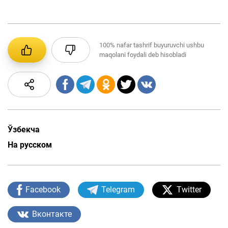
100%
nafar tashrif buyuruvchi ushbu
maqolani foydali deb hisobladi
Ўзбекча
На русском
Facebook
Telegram
Twitter
Вконтакте