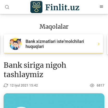
O‘zb
Ўзб
Рус
Maqolalar
Maqolalar
Bank xizmatlari iste'molchilari
Barcha maqolalar
huquqlari
Bank agentlari uchun
Pul
Bank siriga nigoh
Islom moliyasi
tashlaymiz
Depozit (omonatlar)
12 Iyul 2021 15:42
6817
Kredit
Budjet