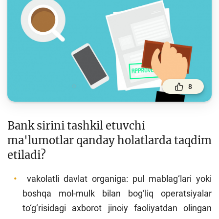
To'lov va o'tkazmalar
Moliya bozori
Pul-kredit siyosati va uning elementlari
Moliyaviy xavfsizlik
Bank xizmatlari iste'molchilari huquqlari
8
Kichik va oʻrta biznes vakillari uchun onlayn
oʻquv dastur
Bank sirini tashkil etuvchi
Mehnat migrantlari uchun
ma'lumotlar qanday holatlarda taqdim
etiladi?
O‘quv qo‘llanmalar
Loyihalar
vakolatli davlat organiga: pul mablag‘lari yoki
boshqa mol-mulk bilan bog‘liq operatsiyalar
Interaktiv xizmatlar
to‘g‘risidagi axborot jinoiy faoliyatdan olingan
Fotogalereya