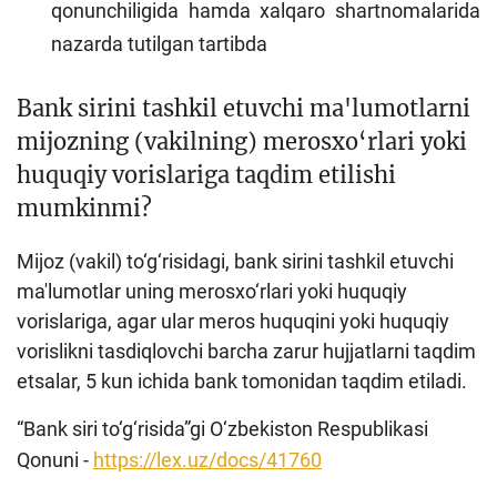
qonunchiligida hamda xalqaro shartnomalarida
nazarda tutilgan tartibda
Bank sirini tashkil etuvchi ma'lumotlarni
mijozning (vakilning) merosxo‘rlari yoki
huquqiy vorislariga taqdim etilishi
mumkinmi?
Mijoz (vakil) to‘g‘risidagi, bank sirini tashkil etuvchi
ma'lumotlar uning merosxo‘rlari yoki huquqiy
vorislariga, agar ular meros huquqini yoki huquqiy
vorislikni tasdiqlovchi barcha zarur hujjatlarni taqdim
etsalar, 5 kun ichida bank tomonidan taqdim etiladi.
“Bank siri to‘g‘risida”gi O‘zbekiston Respublikasi
Qonuni -
https://lex.uz/docs/41760