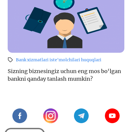
Bank xizmatlari iste'molchilari huquqlari
Sizning biznesingiz uchun eng mos bo‘lgan
bankni qanday tanlash mumkin?