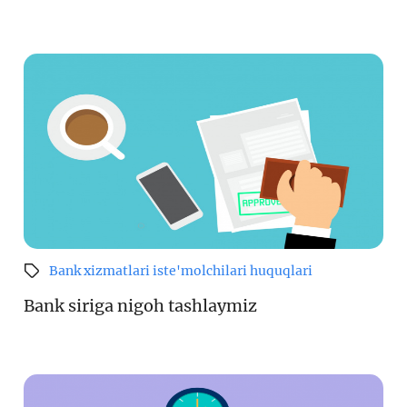
Bank xizmatlari iste'molchilari huquqlari
Bank siriga nigoh tashlaymiz