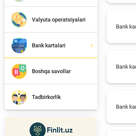
Valyuta operatsiyalari
To'lov va o'tkazmalar
Mo
Bank kar
Bank kartalari
Ba
Moliyaviy xavfsizlik
is
hu
Bank ka
Boshqa savollar
Mehnat migrantlari
Tadbirkorlik
uchun
Bank kar