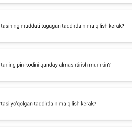
Pul-kredit siyosat
liya bozori
uning elementlar
tasining muddati tugagan taqdirda nima qilish kerak?
nk xizmatlari
Kichik va oʻrta b
te'molchilari
vakillari uchun o
quqlari
oʻquv dastur
rtaning pin-kodini qanday almashtirish mumkin?
tasi yo‘qolgan taqdirda nima qilish kerak?