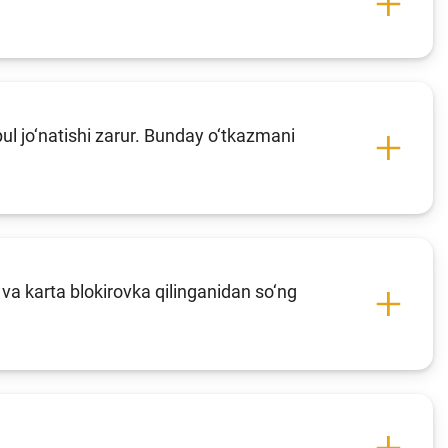
l jo‘natishi zarur. Bunday o‘tkazmani
 va karta blokirovka qilinganidan so‘ng