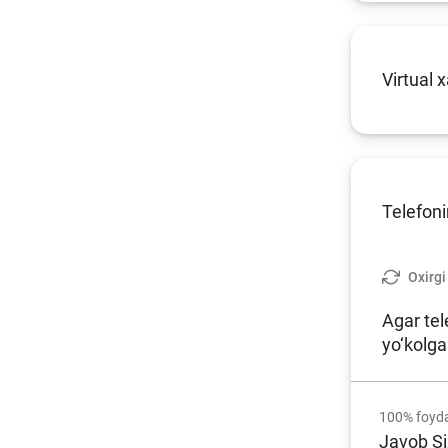
Virtual 
Telefoni
Oxirgi
Agar tel
yo‘kolga
100%
foyda
Javob Si