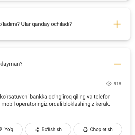
bo‘ladimi? Ular qanday ochiladi?
loklayman?
919
 ko‘rsatuvchi bankka qo‘ng‘iroq qiling va telefon
i mobil operatoringiz orqali bloklashingiz kerak.
Yo‘q
Bo‘lishish
Chop etish