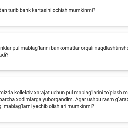
an turib bank kartasini ochish mumkinmi?
klar pul mablag‘larini bankomatlar orqali naqdlashtirishda
adi?
izda kollektiv xarajat uchun pul mablag‘larini to‘plash
 barcha xodimlarga yuborgandim. Agar ushbu rasm g‘araz n
i mablag‘larni yechib olishlari mumkinmi?