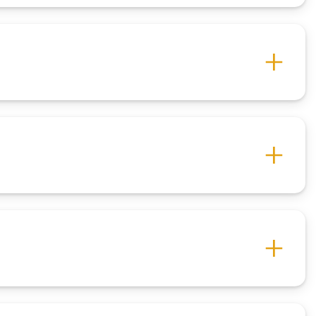
So‘rovlar
i va
Fotogalereya
i
Loyiha haqida
Kengaytirilgan qidiruv
iznes
Sayt xaritasi
nlayn