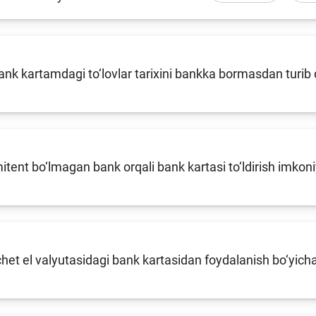
k kartamdagi to‘lovlar tarixini bankka bormasdan turib 
tent bo‘lmagan bank orqali bank kartasi to‘ldirish imkon
chet el valyutasidagi bank kartasidan foydalanish bo‘yic