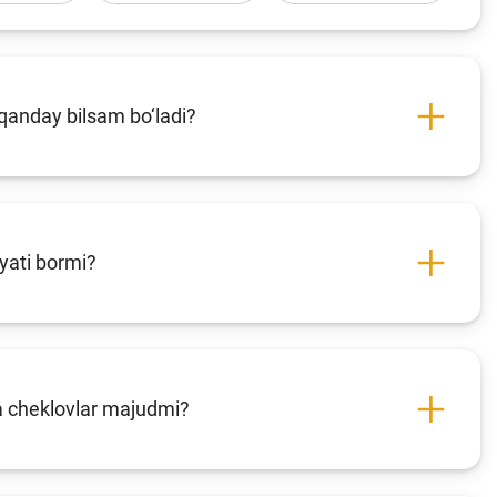
qanday bilsam bo‘ladi?
iyati bormi?
ha cheklovlar majudmi?