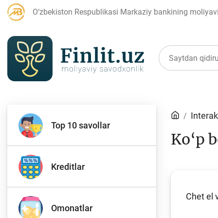
O‘zbekiston Respublikasi Markaziy bankining moliyaviy
Maqolalar
Interak
Top 10 savollar
Ko‘p b
Bank agentlari uchun
P
Kreditlar
Chet el 
Depozit (omonatlar)
Kr
Omonatlar