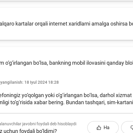
xalqaro kartalar orqali internet xaridlarni amalga oshirsa 
m o‘g‘irlangan bo‘lsa, bankning mobil ilovasini qanday b
 yangilanish:
18 Iyul 2024 18:28
efoningiz yo‘qolgan yoki o‘g‘irlangan bo‘lsa, darhol xizmat
nligi to‘g‘risida xabar bering. Bundan tashqari, sim-kartan
lanuvchilar javobni foydali deb hisoblaydi
Ha
z uchun foydali bo‘ldimi?