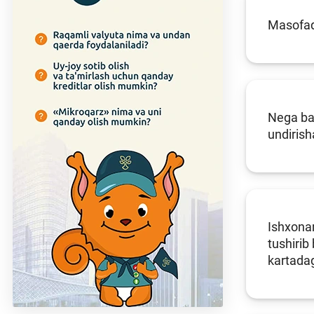
Masofad
Nega ban
undirish
Ishxonam
tushirib
kartadag