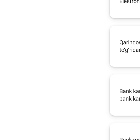
Elektro
Qarindos
to‘g‘rid
Bank kar
bank kar
Bank mob