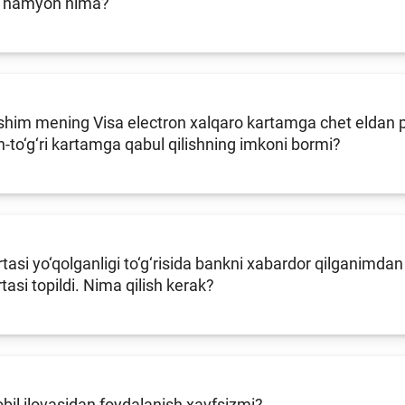
n hamyon nima?
him mening Visa electron xalqaro kartamga chet eldan pu
an-to‘g‘ri kartamga qabul qilishning imkoni bormi?
tasi yo‘qolganligi to‘g‘risida bankni xabardor qilganimdan
tasi topildi. Nima qilish kerak?
il ilovasidan foydalanish xavfsizmi?