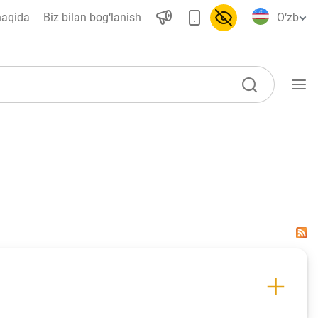
haqida
Biz bilan bog‘lanish
O‘zb
O‘quv qo‘llanmalar
Loyihalar
Interaktiv xizmatlar
Depozit va kredit kalkulyatorlari
Ko‘p beriladigan savollar
So‘rovnoma