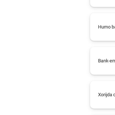
Humo ban
Bank-emi
Xorijda 