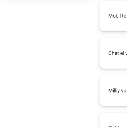
Mobil te
Chet el
Milliy v