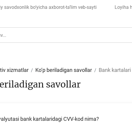
 savodxonlik bo‘yicha axborot-ta’lim veb-sayti
Loyiha 
tiv xizmatlar
Ko‘p beriladigan savollar
Bank kartalari
eriladigan savollar
ul
Islom moliyasi
valyutasi bank kartalaridagi CVV-kod nima?
edit
Budjet