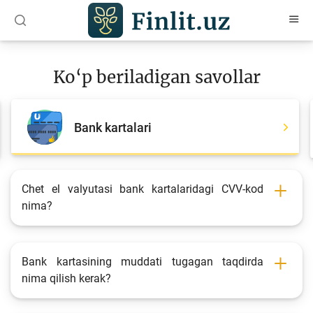
O‘zb
Ўзб
Рус
Ko‘p beriladigan savollar
Maqolalar
O‘quv qo‘llanmalar
Bank kartalari
Loyihalar
Interaktiv xizmatlar
Chet el valyutasi bank kartalaridagi CVV-kod
nima?
Depozit va kredit kalkulyatorlari
Ko‘p beriladigan savollar
So‘rovnoma
Bank kartasining muddati tugagan taqdirda
nima qilish kerak?
So‘rovlar