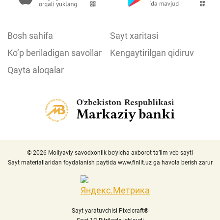
Bosh sahifa
Sayt xaritasi
Ko‘p beriladigan savollar
Kengaytirilgan qidiruv
Qayta aloqalar
© 2026 Moliyaviy savodxonlik bo‘yicha axborot-ta’lim veb-sayti
Sayt materiallaridan foydalanish paytida
www.finlit.uz
ga havola berish zarur
Sayt yaratuvchisi Pixelcraft®