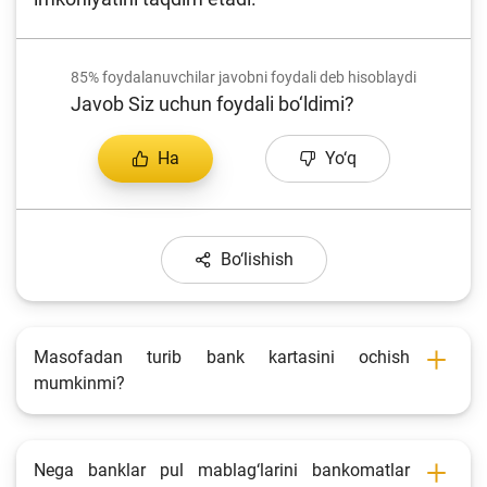
85%
foydalanuvchilar javobni foydali deb hisoblaydi
Javob Siz uchun foydali bo‘ldimi?
Ha
Yo‘q
Bo‘lishish
Masofadan turib bank kartasini ochish
mumkinmi?
Nega banklar pul mablag‘larini bankomatlar