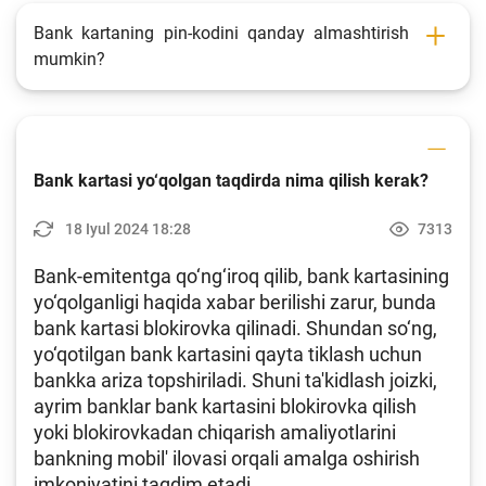
Fotogalereya
Bank kartaning pin-kodini qanday almashtirish
mumkin?
Loyiha haqida
Kengaytirilgan qidiruv
Sayt xaritasi
Bank kartasi yo‘qolgan taqdirda nima qilish kerak?
18 Iyul 2024 18:28
7313
Bank-emitentga qo‘ng‘iroq qilib, bank kartasining
yo‘qolganligi haqida xabar berilishi zarur, bunda
bank kartasi blokirovka qilinadi. Shundan so‘ng,
yo‘qotilgan bank kartasini qayta tiklash uchun
bankka ariza topshiriladi. Shuni ta'kidlash joizki,
ayrim banklar bank kartasini blokirovka qilish
yoki blokirovkadan chiqarish amaliyotlarini
bankning mobil' ilovasi orqali amalga oshirish
imkoniyatini taqdim etadi.