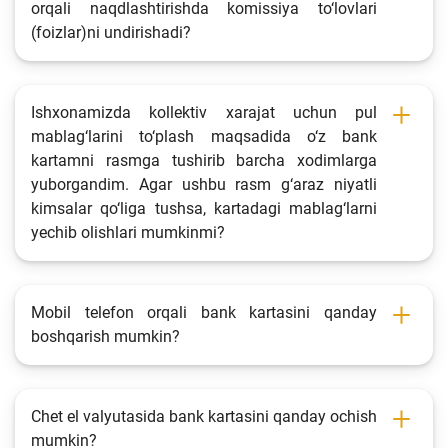
orqali naqdlashtirishda komissiya to‘lovlari
(foizlar)ni undirishadi?
Ishxonamizda kollektiv xarajat uchun pul
mablag‘larini to‘plash maqsadida o‘z bank
kartamni rasmga tushirib barcha xodimlarga
yuborgandim. Agar ushbu rasm g‘araz niyatli
kimsalar qo‘liga tushsa, kartadagi mablag‘larni
yechib olishlari mumkinmi?
Mobil telefon orqali bank kartasini qanday
boshqarish mumkin?
Chet el valyutasida bank kartasini qanday ochish
mumkin?