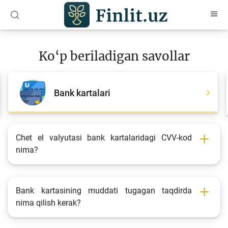
O‘zb
Ўзб
Рус
Ko‘p beriladigan savollar
Maqolalar
O‘quv qo‘llanmalar
Bank kartalari
Loyihalar
Interaktiv xizmatlar
Chet el valyutasi bank kartalaridagi CVV-kod
nima?
Depozit va kredit kalkulyatorlari
Ko‘p beriladigan savollar
So‘rovnoma
Bank kartasining muddati tugagan taqdirda
nima qilish kerak?
So‘rovlar