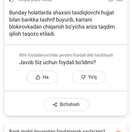
Bunday holatlarda shaxsni tasdiqlovchi hujjat
bilan bankka tashrif buyurib, kartani
blokirovkadan chiqarish bo‘yicha ariza taqdim
qilish taqozo etiladi.
88%
foydalanuvchilar javobni foydali deb hisoblaydi
Javob Siz uchun foydali bo‘ldimi?
Ha
Yo‘q
Bo‘lishish
Bank mobil ilovasidan foydalanish xavfsizmi?