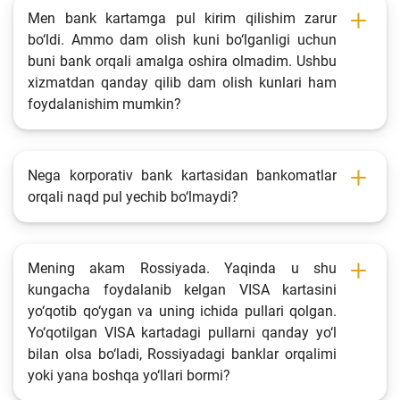
Men bank kartamga pul kirim qilishim zarur
bo‘ldi. Ammo dam olish kuni bo‘lganligi uchun
buni bank orqali amalga oshira olmadim. Ushbu
xizmatdan qanday qilib dam olish kunlari ham
foydalanishim mumkin?
Nega korporativ bank kartasidan bankomatlar
orqali naqd pul yechib bo‘lmaydi?
Mening akam Rossiyada. Yaqinda u shu
kungacha foydalanib kelgan VISA kartasini
yo‘qotib qo‘ygan va uning ichida pullari qolgan.
Yo‘qotilgan VISA kartadagi pullarni qanday yo‘l
bilan olsa bo‘ladi, Rossiyadagi banklar orqalimi
yoki yana boshqa yo‘llari bormi?