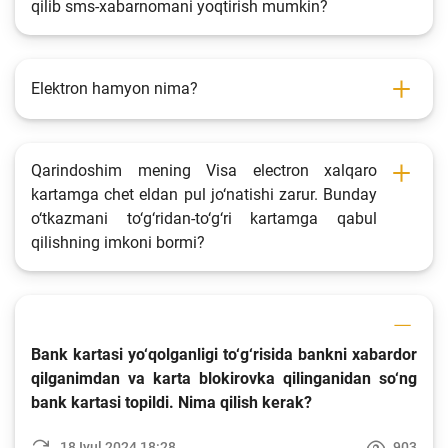
qilib sms-xabarnomani yoqtirish mumkin?
Elektron hamyon nima?
Qarindoshim mening Visa electron xalqaro
kartamga chet eldan pul jo‘natishi zarur. Bunday
o‘tkazmani to‘g‘ridan-to‘g‘ri kartamga qabul
qilishning imkoni bormi?
Bank kartasi yo‘qolganligi to‘g‘risida bankni xabardor
qilganimdan va karta blokirovka qilinganidan so‘ng
bank kartasi topildi. Nima qilish kerak?
18 Iyul 2024 18:28
903