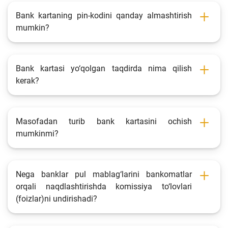
Fotogalereya
Bank kartaning pin-kodini qanday almashtirish
mumkin?
Loyiha haqida
Kengaytirilgan qidiruv
Bank kartasi yo‘qolgan taqdirda nima qilish
Sayt xaritasi
kerak?
Masofadan turib bank kartasini ochish
mumkinmi?
Nega banklar pul mablag‘larini bankomatlar
orqali naqdlashtirishda komissiya to‘lovlari
(foizlar)ni undirishadi?