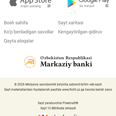
Bosh sahifa
Sayt xaritasi
Ko‘p beriladigan savollar
Kengaytirilgan qidiruv
Qayta aloqalar
© 2026 Moliyaviy savodxonlik bo‘yicha axborot-ta’lim veb-sayti
Sayt materiallaridan foydalanish paytida
www.finlit.uz
ga havola berish zarur
Sayt yaratuvchisi Pixelcraft®
Sayt 1C-Bitriksda ishlaydi