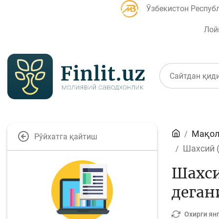
Ўзбекистон Респуб
Лой
Мақолалар
Мақол
Рўйхатга қайтиш
Банк агентлари учун
П
Шахсий (
Шахси
деган
Депозит (омонатлар)
К
Охирги ян