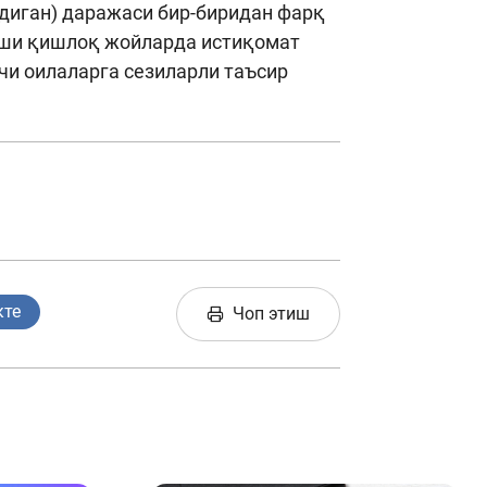
адиган) даражаси бир-биридан фарқ
иши қишлоқ жойларда истиқомат
чи оилаларга сезиларли таъсир
кте
Чоп этиш