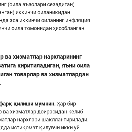
нг (оила аъзолари сезадиган)
анган) иккинчи оиланикидан
нда эса иккинчи оиланинг инфляция
инчи оила томонидан ҳисобланган
р ва хизматлар нархларининг
ватига киритиладиган, яъни оила
ган товарлар ва хизматлардан
.
б фарқ қилиши мумкин.
Ҳар бир
р ва хизматлар доирасидан келиб
зматлар нархлари шакллантирилади.
дудда истиқомат қилувчи икки уй