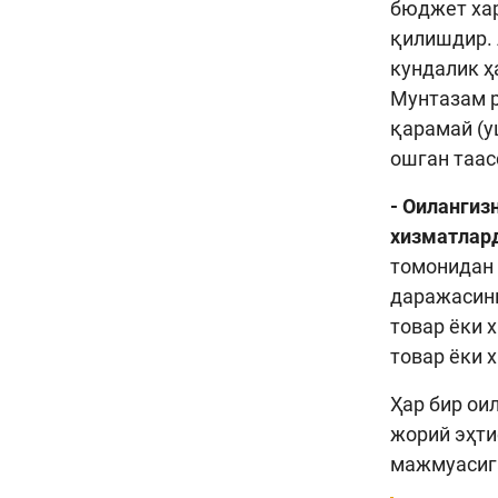
бюджет хар
қилишдир. 
кундалик ҳ
Мунтазам р
қарамай (у
ошган таас
- Оилангиз
хизматлар
томонидан 
даражасини
товар ёки 
товар ёки 
Ҳар бир ои
жорий эҳти
мажмуасига