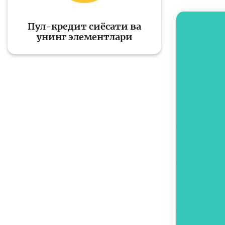
Пул-кредит сиёсати ва
унинг элементлари
Тўлов ва ўтказмалар
М
Б
Молиявий
и
хавфсизлик
ҳ