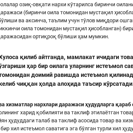
болалар озиқ-овқати нархи кўтарилса биринчи оилани
аражаси (биринчи оила томонидан мустақил ҳисобл
ўлиши ва аксинча, таълим учун тўлов миқдори ошга
иккинчи оила томонидан мустақил ҳисобланган) бир
аражасидан ортиқроқ бўлиши ҳам мумкин.
Хулоса қилиб айтганда, мамлакат ичидаги това
ўзгариши ҳар бир оилага уларнинг истеъмол са
томонидан доимий равишда истеъмол қилинади
келиб чиққан ҳолда алоҳида таъсир кўрсатади
 ва хизматлар нархлари даражаси ҳудудларга қара
олининг харид қобилияти ва таклиф этилаётган това
йян ҳудуддаги талаб ва таклиф асосида товар ва хи
 бир хил истеъмол саватига эга бўлган турли хил ҳу