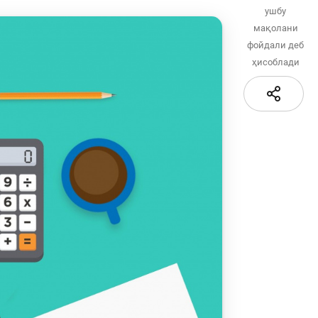
қидирув
ушбу
Сайт харитаси
мақолани
сати
фойдали деб
ҳисоблади