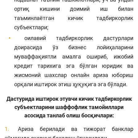
ортиқ кишини доимий иш билан
таъминлаётган кичик тадбиркорлик
субъектлари;
оилавий тадбиркорлик дастурлари
доирасида ўз бизнес лойиҳаларини
муваффақиятли амалга ошириб, ижобий
кредит тарихига эга бўлган юридик ва
жисмоний шахслар онлайн ариза юбориш
орқали иштирок этиш ҳуқуқига эга бўлади.
Дастурида иштирок этувчи кичик тадбиркорлик
субъектларини шаффофлик тамойиллари
асосида танлаб олиш босқичлари:
Ариза берилади ва тижорат банклар