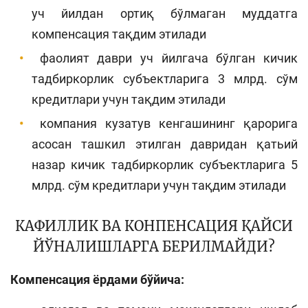
уч йилдан ортиқ бўлмаган муддатга
компенсация тақдим этилади
фаолият даври уч йилгача бўлган кичик
тадбиркорлик субъектларига 3 млрд. сўм
кредитлари учун тақдим этилади
компания кузатув кенгашининг қарорига
асосан ташкил этилган давридан қатьий
назар кичик тадбиркорлик субъектларига 5
млрд. сўм кредитлари учун тақдим этилади
КАФИЛЛИК ВА КОНПЕНСАЦИЯ ҚАЙСИ
ЙЎНАЛИШЛАРГА БЕРИЛМАЙДИ?
Компенсация ёрдами бўйича: