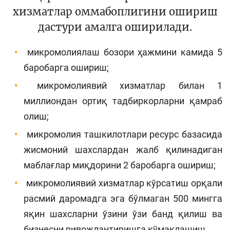
хизматлар оммабоплигини ошириш
дастури амалга оширилади.
микромолиялаш бозори ҳажмини камида 5
баробарга ошириш;
микромолиявий хизматлар билан 1
миллиондан ортиқ тадбиркорларни қамраб
олиш;
микромолия ташкилотлари ресурс базасида
жисмоний шахслардан жалб қилинадиган
маблағлар миқдорини 2 баробарга ошириш;
микромолиявий хизматлар кўрсатиш орқали
расмий даромадга эга бўлмаган 500 мингга
яқин шахсларни ўзини ўзи банд қилиш ва
бизнесни ривожлантиришга кўмаклашиш.