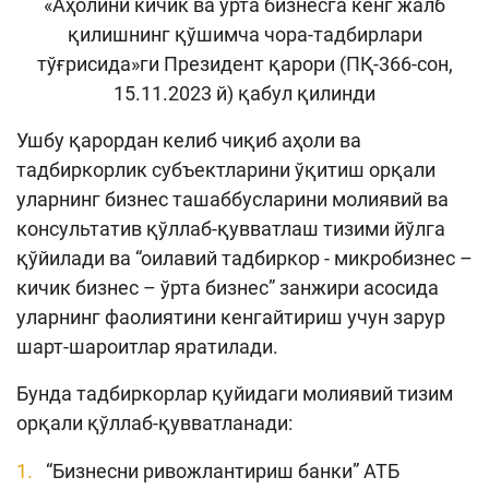
«Аҳолини кичик ва ўрта бизнесга кенг жалб
Кенгайтирилган қидирув
қилишнинг қўшимча чора-тадбирлари
тўғрисида»ги Президент қарори (ПҚ-366-сон,
Сайт харитаси
15.11.2023 й) қабул қилинди
Ушбу қарордан келиб чиқиб аҳоли ва
тадбиркорлик субъектларини ўқитиш орқали
уларнинг бизнес ташаббусларини молиявий ва
консультатив қўллаб-қувватлаш тизими йўлга
қўйилади ва “оилавий тадбиркор - микробизнес –
кичик бизнес – ўрта бизнес” занжири асосида
уларнинг фаолиятини кенгайтириш учун зарур
шарт-шароитлар яратилади.
Бунда тадбиркорлар қуйидаги молиявий тизим
орқали қўллаб-қувватланади:
“Бизнесни ривожлантириш банки” АТБ