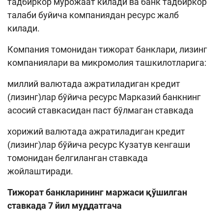
тадбиркор мурожаат килади ва банк тадбиркор
талаби буйича компаниядан ресурс жалб
килади.
Компания томонидан тижорат банклари, лизинг
компаниялари ва микромолия ташкилотларига:
миллий валютада ажратиладиган кредит
(лизинг)лар бўйича ресурс Марказий банкнинг
асосий ставкасидан паст бўлмаган ставкада
хорижий валютада ажратиладиган кредит
(лизинг)лар бўйича ресурс Кузатув кенгаши
томонидан белгиланган ставкада
жойлаштиради.
Тижорат банкларининг маржаси қўшилган
ставкада 7 йил муддатгача