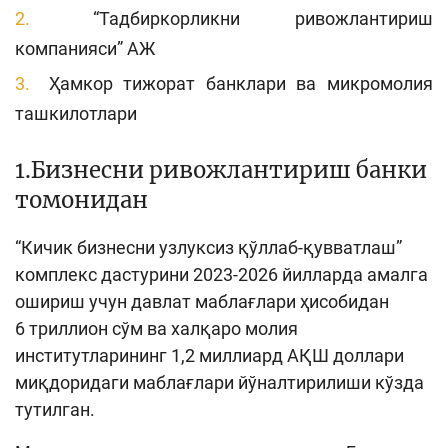
“Тадбиркорликни ривожлантириш
компанияси” АЖ
Ҳамкор тижорат банклари ва микромолия
ташкилотлари
1.Бизнесни ривожлантириш банки
томонидан
“Кичик бизнесни узлуксиз қўллаб-қувватлаш”
комплекс дастурини 2023-2026 йилларда амалга
ошириш учун давлат маблағлари ҳисобидан
6 триллион сўм ва халқаро молия
институтларининг 1,2 миллиард АҚШ доллари
миқдоридаги маблағлари йўналтирилиши кўзда
тутилган.