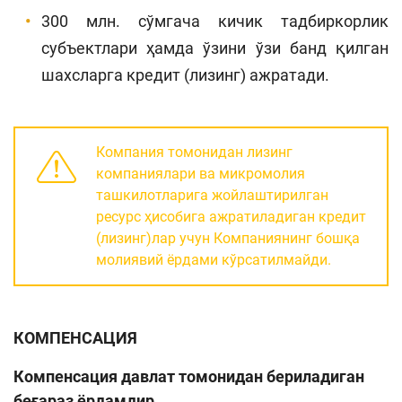
300 млн. сўмгача кичик тадбиркорлик
субъектлари ҳамда ўзини ўзи банд қилган
шахсларга кредит (лизинг) ажратади.
Компания томонидан лизинг
компаниялари ва микромолия
ташкилотларига жойлаштирилган
ресурс ҳисобига ажратиладиган кредит
(лизинг)лар учун Компаниянинг бошқа
молиявий ёрдами кўрсатилмайди.
КОМПЕНСАЦИЯ
Компенсация давлат томонидан бериладиган
беғараз ёрдамдир.