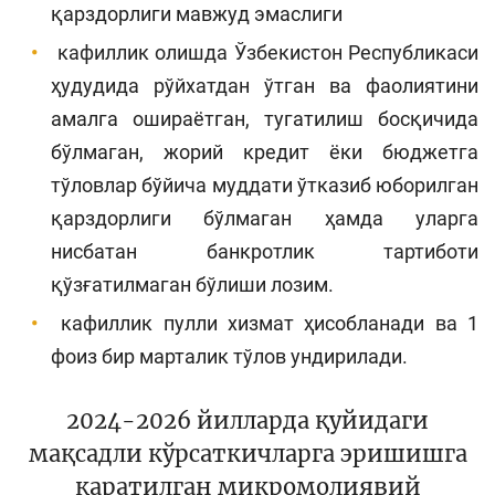
қарздорлиги мавжуд эмаслиги
кафиллик олишда Ўзбекистон Республикаси
ҳудудида рўйхатдан ўтган ва фаолиятини
амалга ошираётган, тугатилиш босқичида
бўлмаган, жорий кредит ёки бюджетга
тўловлар бўйича муддати ўтказиб юборилган
қарздорлиги бўлмаган ҳамда уларга
нисбатан банкротлик тартиботи
қўзғатилмаган бўлиши лозим.
кафиллик пулли хизмат ҳисобланади ва 1
фоиз бир марталик тўлов ундирилади.
2024-2026 йилларда қуйидаги
мақсадли кўрсаткичларга эришишга
қаратилган микромолиявий