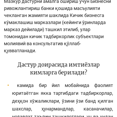
Мазкур дастурни амалга ошириш учун Бизнесни
ривожлантириш банки қошида масъулияти
чекланган жамияти шаклида Кичик бизнесга
кўмаклашиш марказлари (кейинги ўринларда
марказ дейилади) ташкил этилиб, улар
томонидан кичик тадбиркорлик субъектлари
молиявий ва консультатив қўллаб-
қувватланади.
Дастур доирасида имтиёзлар
кимларга берилади?
камида бир йил мобайнида фаолият
юритаётган якка тартибдаги тадбиркорлар,
деҳқон хўжаликлари, ўзини ўзи банд қилган
шахслар, ҳунармандлар, касаначилар,
нодавлат таълим ташкилотлари, уч ва ундан