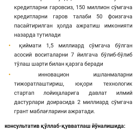
кредитларни гаровсиз, 150 миллион сўмгача
кредитларни гаров талаби 50 фоизгача
пасайтирилган ҳолда ажратиш имконияти
назарда тутилади
қиймати 1,5 миллиард сўмгача бўлган
асосий воситаларни 7 йилгача бўлиб-бўлиб
тўлаш шарти билан қарзга беради
инновацион ишланмаларни
тижоратлаштириш, юқори технологик
стартап лойиҳаларига давлат илмий
дастурлари доирасида 2 миллиард сўмгача
грант маблағларини ажратади.
консультатив қўллаб-қувватлаш йўналишида: