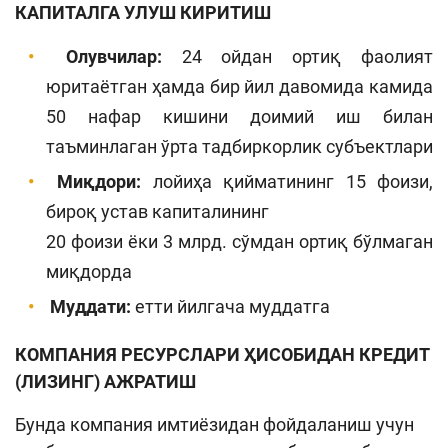
КАПИТАЛГА УЛУШ КИРИТИШ
Олувчилар:
24 ойдан ортиқ фаолият
юритаётган ҳамда бир йил давомида камида
50 нафар кишини доимий иш билан
таъминлаган ўрта тадбиркорлик субъектлари
Миқдори:
лойиҳа қийматининг 15 фоизи,
бироқ устав капиталининг
20 фоизи ёки 3 млрд. сўмдан ортиқ бўлмаган
миқдорда
Муддати:
етти йилгача муддатга
КОМПАНИЯ РЕСУРСЛАРИ ҲИСОБИДАН КРЕДИТ
(ЛИЗИНГ) АЖРАТИШ
Бунда компания имтиёзидан фойдаланиш учун