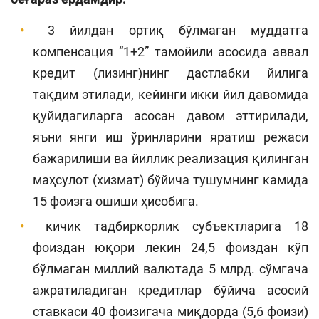
3 йилдан ортиқ бўлмаган муддатга
компенсация “1+2” тамойили асосида аввал
кредит (лизинг)нинг дастлабки йилига
тақдим этилади, кейинги икки йил давомида
қуйидагиларга асосан давом эттирилади,
яъни янги иш ўринларини яратиш режаси
бажарилиши ва йиллик реализация қилинган
маҳсулот (хизмат) бўйича тушумнинг камида
15 фоизга ошиши ҳисобига.
кичик тадбиркорлик субъектларига 18
фоиздан юқори лекин 24,5 фоиздан кўп
бўлмаган миллий валютада 5 млрд. сўмгача
ажратиладиган кредитлар бўйича асосий
ставкаси 40 фоизигача миқдорда (5,6 фоизи)