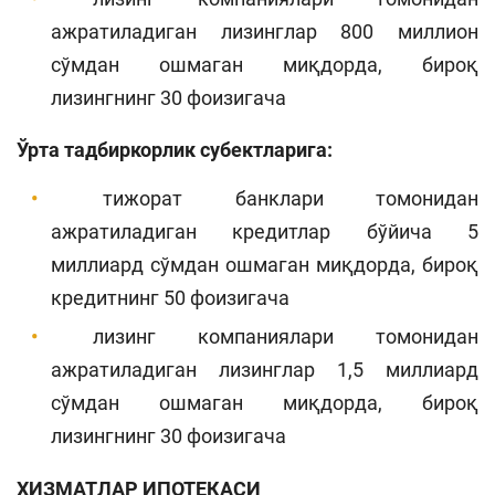
ажратиладиган лизинглар 800 миллион
сўмдан ошмаган миқдорда, бироқ
лизингнинг 30 фоизигача
Ўрта тадбиркорлик субектларига:
тижорат банклари томонидан
ажратиладиган кредитлар бўйича 5
миллиард сўмдан ошмаган миқдорда, бироқ
кредитнинг 50 фоизигача
лизинг компаниялари томонидан
ажратиладиган лизинглар 1,5 миллиард
сўмдан ошмаган миқдорда, бироқ
лизингнинг 30 фоизигача
ХИЗМАТЛАР ИПОТЕКАСИ