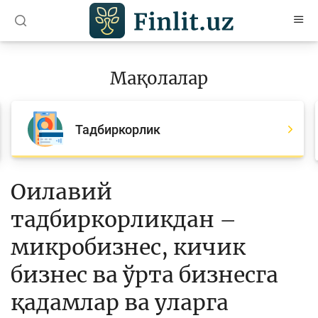
O’zb
Ўзб
Рус
Мақолалар
Мақолалар
Барча мақолалар
Тадбиркорлик
Банк агентлари учун
Пул
Оилавий
Ислом молияси
тадбиркорликдан –
Депозит (омонатлар)
микробизнес, кичик
Кредит
бизнес ва ўрта бизнесга
Бюджет
қадамлар ва уларга