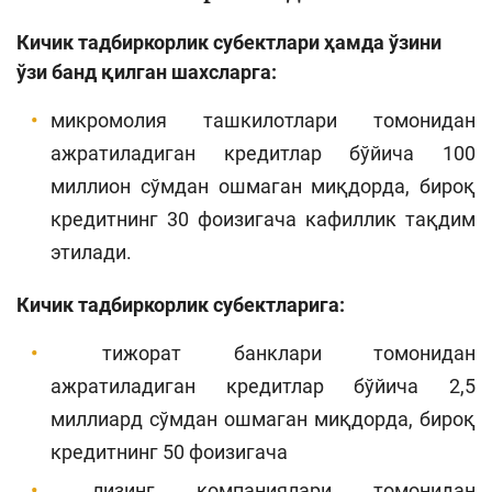
Кичик тадбиркорлик субектлари ҳамда ўзини
ўзи банд қилган шахсларга:
микромолия ташкилотлари томонидан
ажратиладиган кредитлар бўйича 100
миллион сўмдан ошмаган миқдорда, бироқ
кредитнинг 30 фоизигача кафиллик тақдим
этилади.
Кичик тадбиркорлик субектларига:
тижорат банклари томонидан
ажратиладиган кредитлар бўйича 2,5
миллиард сўмдан ошмаган миқдорда, бироқ
кредитнинг 50 фоизигача
лизинг компаниялари томонидан