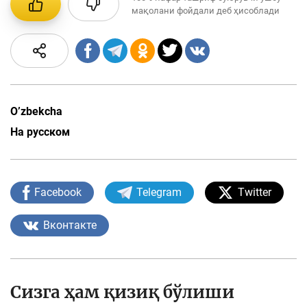
мақолани фойдали деб ҳисоблади
O’zbekcha
На русском
Facebook
Telegram
Twitter
Вконтакте
Сизга ҳам қизиқ бўлиши