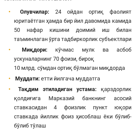
Олувчилар:
24 ойдан ортиқ фаолият
юритаётган ҳамда бир йил давомида камида
50 нафар кишини доимий иш билан
таъминлаган ўрта тадбиркорлик субъектлари
Миқдори:
кўчмас мулк ва асбоб
ускуналарнинг 70 фоизи, бироқ
10 млрд. сўмдан ортиқ бўлмаган миқдорда
Муддати:
етти йилгача муддатга
Тақдим этиладиган устама:
қарздорлик
қолдиғига Марказий банкнинг асосий
ставкасидан 4 фоизлик пункт юқори
ставкада йиллик фоиз ҳисоблаш ёки бўлиб-
бўлиб тўлаш