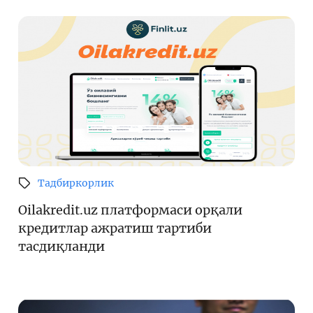
Тадбиркорлик
Oilakredit.uz платформаси орқали
кредитлар ажратиш тартиби
тасдиқланди