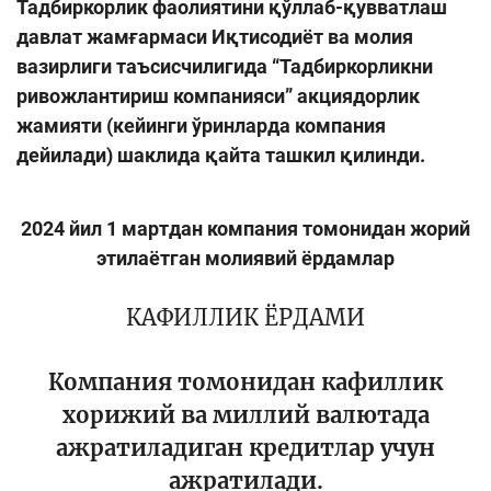
Тадбиркорлик фаолиятини қўллаб-қувватлаш
давлат жамғармаси Иқтисодиёт ва молия
вазирлиги таъсисчилигида “Тадбиркорликни
ривожлантириш компанияси” акциядорлик
жамияти (кейинги ўринларда компания
дейилади) шаклида қайта ташкил қилинди.
2024 йил 1 мартдан компания томонидан жорий
этилаётган молиявий ёрдамлар
КАФИЛЛИК ЁРДАМИ
Компания томонидан кафиллик
хорижий ва миллий валютада
ажратиладиган кредитлар учун
ажратилади.