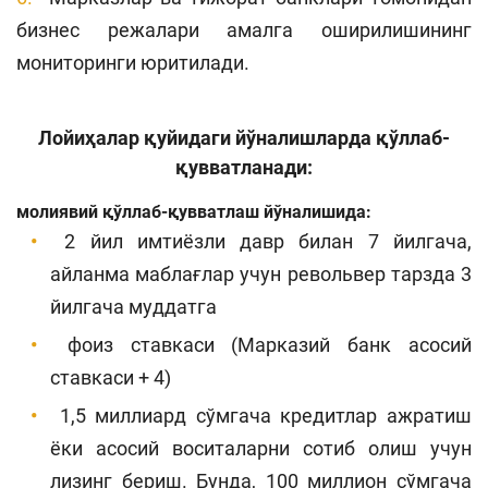
бизнес режалари амалга оширилишининг
мониторинги юритилади.
Лойиҳалар қуйидаги йўналишларда қўллаб-
қувватланади:
молиявий қўллаб-қувватлаш йўналишида:
2 йил имтиёзли давр билан 7 йилгача,
айланма маблағлар учун револьвер тарзда 3
йилгача муддатга
фоиз ставкаси (Марказий банк асосий
ставкаси + 4)
1,5 миллиард сўмгача кредитлар ажратиш
ёки асосий воситаларни сотиб олиш учун
лизинг бериш. Бунда, 100 миллион сўмгача