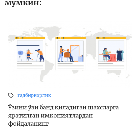
мумкин:
Тадбиркорлик
Ўзини ўзи банд қиладиган шахсларга
яратилган имкониятлардан
фойдаланинг