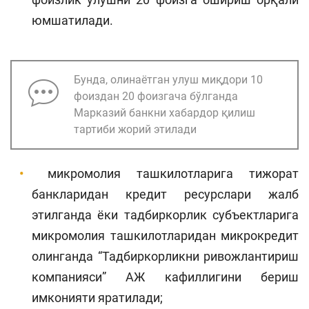
юмшатилади.
Бунда, олинаётган улуш миқдори 10
фоиздан 20 фоизгача бўлганда
Марказий банкни хабардор қилиш
тартиби жорий этилади
микромолия ташкилотларига тижорат
банкларидан кредит ресурслари жалб
этилганда ёки тадбиркорлик субъектларига
микромолия ташкилотларидан микрокредит
олинганда “Тадбиркорликни ривожлантириш
компанияси” АЖ кафиллигини бериш
имконияти яратилади;