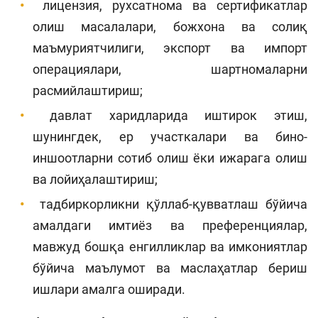
лицензия, рухсатнома ва сертификатлар
олиш масалалари, божхона ва солиқ
маъмуриятчилиги, экспорт ва импорт
операциялари, шартномаларни
расмийлаштириш;
давлат харидларида иштирок этиш,
шунингдек, ер участкалари ва бино-
иншоотларни сотиб олиш ёки ижарага олиш
ва лойиҳалаштириш;
тадбиркорликни қўллаб-қувватлаш бўйича
амалдаги имтиёз ва преференциялар,
мавжуд бошқа енгилликлар ва имкониятлар
бўйича маълумот ва маслаҳатлар бериш
ишлари амалга оширади.