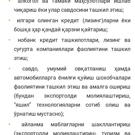
алкогол ва тамаки маҳсулотлари ишлаб
чиқариш ёки улар савдосини ташкил этиш;
илгари олинган кредит (лизинг)ларни ёки
бошқа ҳар қандай қарзни қайтариш;
нобанк кредит ташкилотлари, лизинг ва
суғурта компаниялари фаолиятини ташкил
этиш;
савдо, умумий овқатланиш ҳамда
автомобилларга ёнилғи қуйиш шохобчалари
фаолиятини ташкил этиш ва амалга ошириш
(бундан экспортолди молиялаштириш,
“яшил” технологияларни сотиб олиш ва
ўрнатиш мустасно);
айланма маблағларни шакллантириш
(экспортолди молиялаштириш, туризм ва