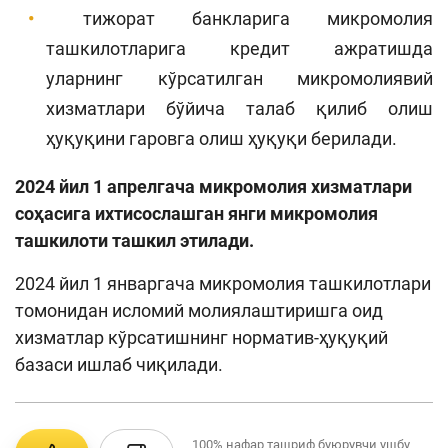
тижорат банкларига микромолия
ташкилотларига кредит ажратишда
уларнинг кўрсатилган микромолиявий
хизматлари бўйича талаб қилиб олиш
ҳуқуқини гаровга олиш ҳуқуқи берилади.
2024 йил 1 апрелгача микромолия хизматлари
соҳасига ихтисослашган янги микромолия
ташкилоти ташкил этилади.
2024 йил 1 январгача микромолия ташкилотлари
томонидан исломий молиялаштиришга оид
хизматлар кўрсатишнинг норматив-ҳуқуқий
базаси ишлаб чиқилади.
100%
нафар ташриф буюрувчи ушбу