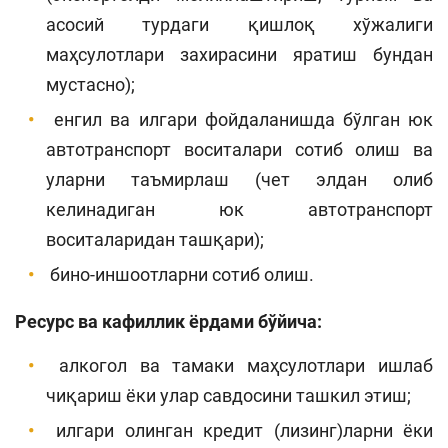
асосий турдаги қишлоқ хўжалиги
маҳсулотлари захирасини яратиш бундан
мустасно);
енгил ва илгари фойдаланишда бўлган юк
автотранспорт воситалари сотиб олиш ва
уларни таъмирлаш (чет элдан олиб
келинадиган юк автотранспорт
воситаларидан ташқари);
бино-иншоотларни сотиб олиш.
Ресурс ва кафиллик ёрдами бўйича:
алкогол ва тамаки маҳсулотлари ишлаб
чиқариш ёки улар савдосини ташкил этиш;
илгари олинган кредит (лизинг)ларни ёки