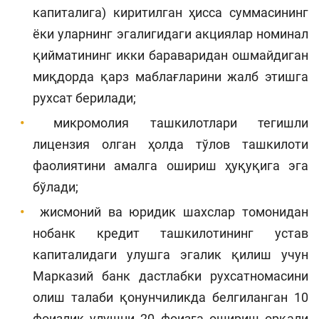
капиталига) киритилган ҳисса суммасининг
ёки уларнинг эгалигидаги акциялар номинал
қийматининг икки бараваридан ошмайдиган
миқдорда қарз маблағларини жалб этишга
рухсат берилади;
микромолия ташкилотлари тегишли
лицензия олган ҳолда тўлов ташкилоти
фаолиятини амалга ошириш ҳуқуқига эга
бўлади;
жисмоний ва юридик шахслар томонидан
нобанк кредит ташкилотининг устав
капиталидаги улушга эгалик қилиш учун
Марказий банк дастлабки рухсатномасини
олиш талаби қонунчиликда белгиланган 10
фоизлик улушни 20 фоизга ошириш орқали