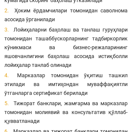
кўмагида скоринг баҳолаш ўтказилади
Ҳоким ёрдамчилари томонидан саволнома
асосида ўрганилади
Лойиҳаларни баҳолаш ва танлаш гуруҳлари
томонидан ташаббускорларнинг тадбиркорлик
кўникмаси ва бизнес-режаларининг
яшовчанлигини баҳолаш асосида истиқболли
лойиҳалар танлаб олинади
Марказлар томонидан ўқитиш ташкил
этилади ва имтиҳондан муваффақиятли
ўтганларга сертификат берилади
Тижорат банклари, жамғарма ва марказлар
томонидан молиявий ва консультатив қўллаб-
қувватланади
Марказлар ва тижорат банклари томонидан