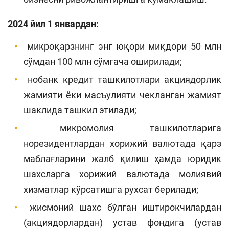
2024 йил 1 январдан:
микроқарзнинг энг юқори миқдори 50 млн
сўмдан 100 млн сўмгача оширилади;
нобанк кредит ташкилотлари акциядорлик
жамияти ёки масъулияти чекланган жамият
шаклида ташкил этилади;
микромолия ташкилотларига
норезидентлардан хорижий валютада қарз
маблағларини жалб қилиш ҳамда юридик
шахсларга хорижий валютада молиявий
хизматлар кўрсатишга рухсат берилади;
жисмоний шахс бўлган иштирокчилардан
(акциядорлардан) устав фондига (устав