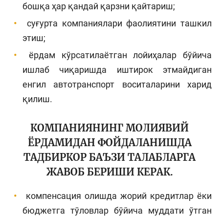
бошқа ҳар қандай қарзни қайтариш;
суғурта компаниялари фаолиятини ташкил
этиш;
ёрдам кўрсатилаётган лойиҳалар бўйича
ишлаб чиқаришда иштирок этмайдиган
енгил автотранспорт воситаларини харид
қилиш.
КОМПАНИЯНИНГ МОЛИЯВИЙ
ЁРДАМИДАН ФОЙДАЛАНИШДА
ТАДБИРКОР БАЪЗИ ТАЛАБЛАРГА
ЖАВОБ БЕРИШИ КЕРАК.
компенсация олишда жорий кредитлар ёки
бюджетга тўловлар бўйича муддати ўтган