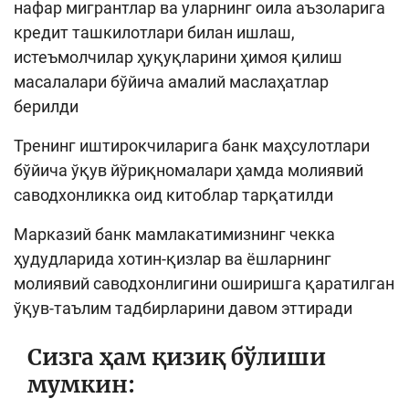
нафар мигрантлар ва уларнинг оила аъзоларига
кредит ташкилотлари билан ишлаш,
истеъмолчилар ҳуқуқларини ҳимоя қилиш
масалалари бўйича амалий маслаҳатлар
берилди
Тренинг иштирокчиларига банк маҳсулотлари
бўйича ўқув йўриқномалари ҳамда молиявий
саводхонликка оид китоблар тарқатилди
Марказий банк мамлакатимизнинг чекка
ҳудудларида хотин-қизлар ва ёшларнинг
молиявий саводхонлигини оширишга қаратилган
ўқув-таълим тадбирларини давом эттиради
Сизга ҳам қизиқ бўлиши
мумкин: