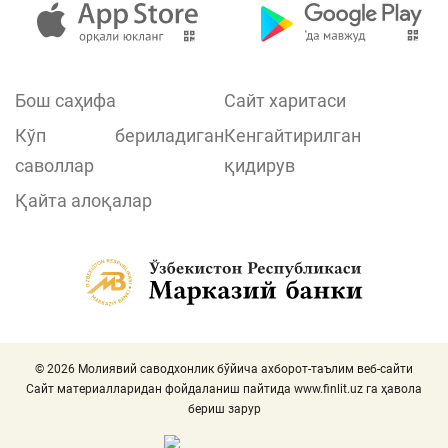
Бош саҳифа
Сайт харитаси
Кўп бериладиган
Кенгайтирилган
саволлар
қидирув
Қайта алоқалар
© 2026 Молиявий саводхонлик бўйича ахборот-таълим веб-сайти
Сайт материалларидан фойдаланиш пайтида
www.finlit.uz
га ҳавола
бериш зарур