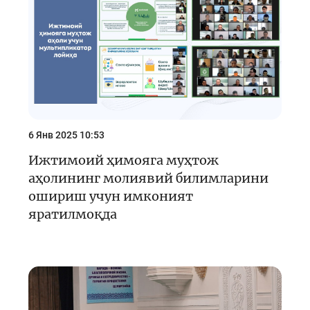
6 Янв 2025 10:53
Ижтимоий ҳимояга муҳтож
аҳолининг молиявий билимларини
ошириш учун имконият
яратилмоқда