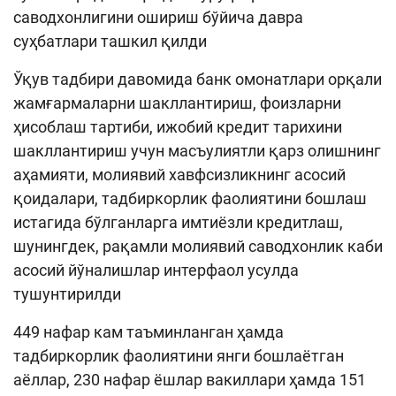
саводхонлигини ошириш бўйича давра
суҳбатлари ташкил қилди
Ўқув тадбири давомида банк омонатлари орқали
жамғармаларни шакллантириш, фоизларни
ҳисоблаш тартиби, ижобий кредит тарихини
шакллантириш учун масъулиятли қарз олишнинг
аҳамияти, молиявий хавфсизликнинг асосий
қоидалари, тадбиркорлик фаолиятини бошлаш
истагида бўлганларга имтиёзли кредитлаш,
шунингдек, рақамли молиявий саводхонлик каби
асосий йўналишлар интерфаол усулда
тушунтирилди
449 нафар кам таъминланган ҳамда
тадбиркорлик фаолиятини янги бошлаётган
аёллар, 230 нафар ёшлар вакиллари ҳамда 151