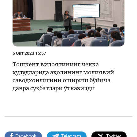
6 Окт 2023 15:57
Тошкент вилоятининг чекка
ҳудудларида аҳолининг молиявий
саводхонлигини ошириш бўйича
давра суҳбатлари ўтказилди
Facebook
Telegram
Twitter