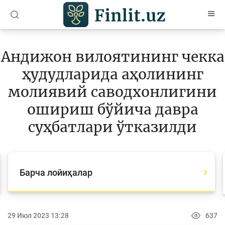
O’zb
Ўзб
Рус
Андижон вилоятининг чекка
Мақолалар
ҳудудларида аҳолининг
Ўқув қўлланмалар
молиявий саводхонлигини
Лойиҳалар
ошириш бўйича давра
суҳбатлари ўтказилди
Барча лойиҳалар
Global Money Week
Танловлар
Барча лойиҳалар
World Savings day
Олимпиадалар ва чемпионатлар
29 Июл 2023 13:28
637