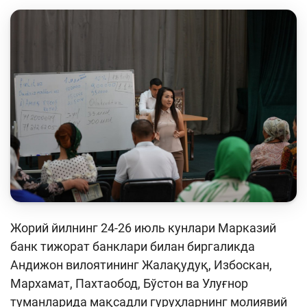
Кейс-чемпионат
Тренинглар ва семинарлар
Finlit.uz янгиликлари
ОАВда лойиҳалар
Ўқув материаллари
Интерактив хизматлар
Фотогалерея
Лойиҳа ҳақида
Жорий йилнинг 24-26 июль кунлари Марказий
Кенгайтирилган қидирув
банк тижорат банклари билан биргаликда
Сайт харитаси
Андижон вилоятининг Жалақудуқ, Избоскан,
Мархамат, Пахтаобод, Бўстон ва Улуғнор
туманларида мақсадли гуруҳларнинг молиявий