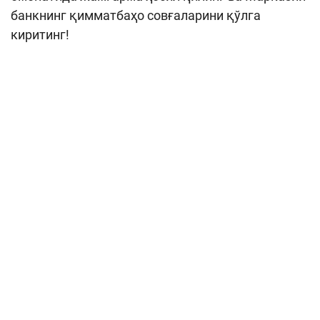
банкнинг қимматбаҳо совғаларини қўлга
киритинг!