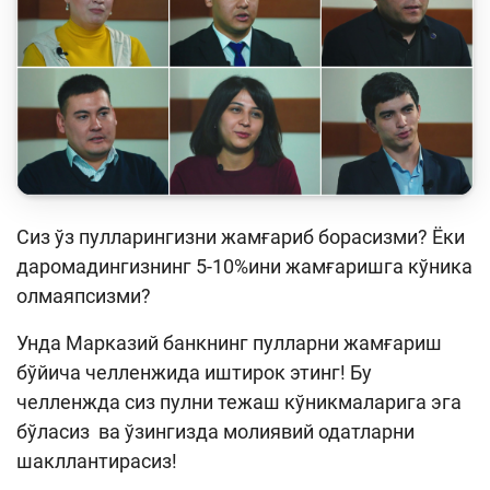
Кейс-чемпионат
Тренинглар ва семинарлар
Finlit.uz янгиликлари
ОАВда лойиҳалар
Ўқув материаллари
Сиз ўз пулларингизни жамғариб борасизми? Ёки
Интерактив хизматлар
даромадингизнинг 5-10%ини жамғаришга кўника
Фотогалерея
олмаяпсизми?
Лойиҳа ҳақида
Унда Марказий банкнинг пулларни жамғариш
Кенгайтирилган қидирув
бўйича челленжида иштирок этинг! Бу
челленжда сиз пулни тежаш кўникмаларига эга
Сайт харитаси
бўласиз ва ўзингизда молиявий одатларни
шакллантирасиз!