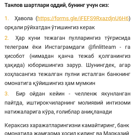
Танлов шартлари оддий, бунинг учун сиз:
Ҳавола (
https://forms.gle/iFEFS9RxazdjnU6H6
)
орқали рўйхатдан ўтишингиз керак
Ҳар куни тежаган пулларингиз тўғрисида
телеграм ёки Инстаграмдаги @finlitteam - га
ҳисобот (нимадан қанча тежаб қолганингиз
ҳақида) юборишингиз зарур. Шунингдек, агар
хоҳласангиз тежалган пулни исталган банкнинг
омонатига қўйишингиз ҳам мумкин
Бир ойдан кейин - челленж якунланган
пайтда, иштирокчиларнинг молиявий интизоми
натижаларига кўра, ғолиблар аниқланади
Кераксиз харажатларингизни камайтиринг, банк
омонатида жамғарма ҳосил қилинг ва Марказий