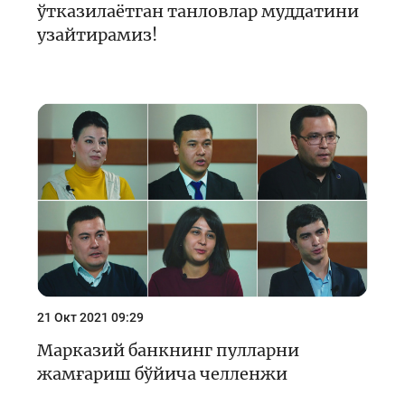
ўтказилаётган танловлар муддатини
узайтирамиз!
21 Окт 2021 09:29
Марказий банкнинг пулларни
жамғариш бўйича челленжи