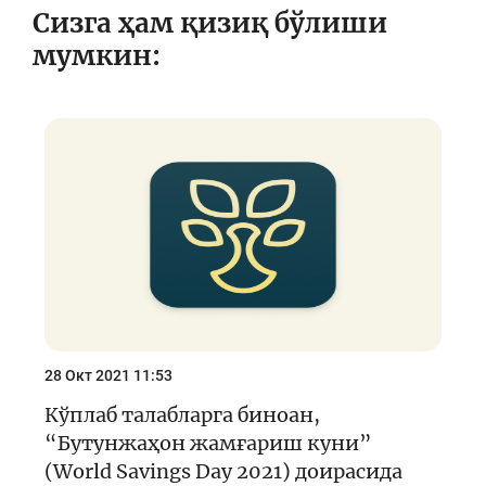
Сизга ҳам қизиқ бўлиши
мумкин:
28 Окт 2021 11:53
Кўплаб талабларга биноан,
“Бутунжаҳон жамғариш куни”
(World Savings Day 2021) доирасида