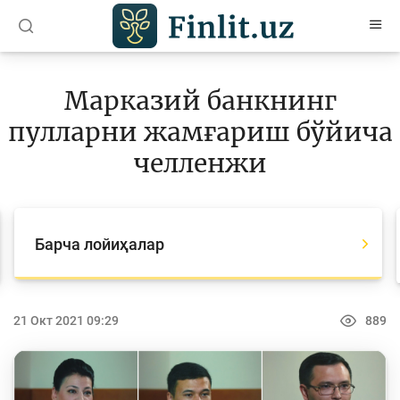
O’zb
Ўзб
Рус
Марказий банкнинг
Мақолалар
пулларни жамғариш бўйича
Ўқув қўлланмалар
челленжи
Лойиҳалар
Барча лойиҳалар
Барча лойиҳалар
Global Money Week
Танловлар
21 Окт 2021 09:29
889
World Savings day
Олимпиадалар ва чемпионатлар