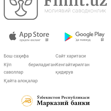
Бош саҳифа
Сайт харитаси
Кўп бериладиган
Кенгайтирилган
саволлар
қидирув
Қайта алоқалар