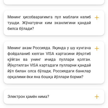
Менинг ҳисобварағимга пул маблағи келиб
тушди. Жўнатувчи ким эканлигини қандай
билса бўлади?
Менинг акам Россияда. Яқинда у шу кунгача
фойдаланиб келган VISA картасини йўқотиб
қўйган ва унинг ичида пуллари қолган.
Йўқотилган VISA картадаги пулларни қандай
йўл билан олса бўлади, Россиядаги банклар
орқалими ёки яна бошқа йўллари борми?
Электрон ҳамён нима?