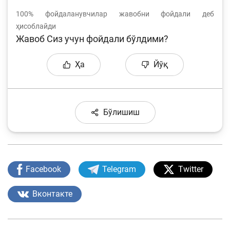
100%
фойдаланувчилар жавобни фойдали деб
ҳисоблайди
Жавоб Сиз учун фойдали бўлдими?
Ҳа
Йўқ
Бўлишиш
Facebook
Telegram
Twitter
Вконтакте