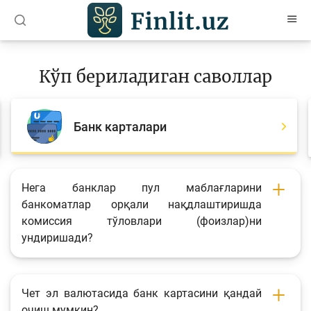
O’zb
Ўзб
Рус
Кўп бериладиган саволлар
Мақолалар
Ўқув қўлланмалар
Банк карталари
Лойиҳалар
Интерактив хизматлар
Нега банклар пул маблағларини
банкоматлар орқали нақдлаштиришда
Депозит ва кредит калькуляторлари
комиссия тўловлари (фоизлар)ни
Кўп бериладиган саволлар
ундиришади?
Сўровнома
Сўровлар
Чет эл валютасида банк картасини қандай
очиш мумкин?