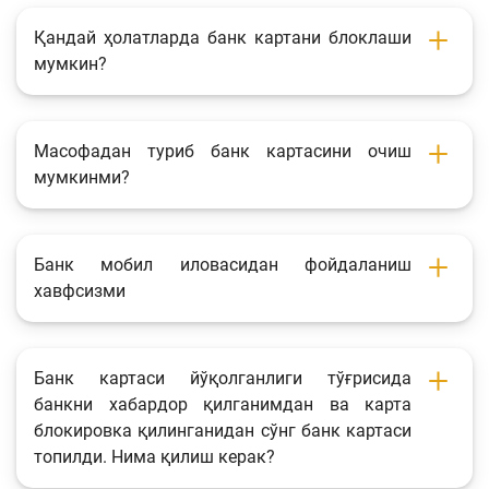
Қандай ҳолатларда банк картани блоклаши
мумкин?
Масофадан туриб банк картасини очиш
мумкинми?
Банк мобил иловасидан фойдаланиш
хавфсизми
Банк картаси йўқолганлиги тўғрисида
банкни хабардор қилганимдан ва карта
блокировка қилинганидан сўнг банк картаси
топилди. Нима қилиш керак?