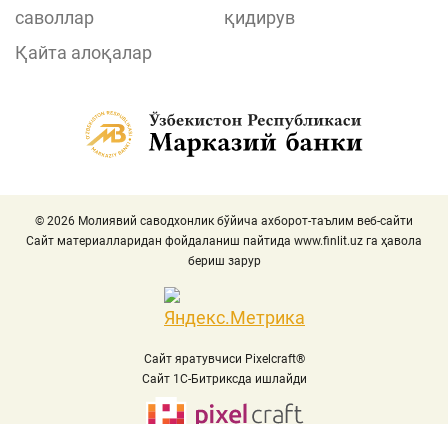
саволлар
қидирув
Қайта алоқалар
© 2026 Молиявий саводхонлик бўйича ахборот-таълим веб-сайти
Сайт материалларидан фойдаланиш пайтида
www.finlit.uz
га ҳавола
бериш зарур
Сайт яратувчиси Pixelcraft®
Сайт 1C-Битриксда ишлайди