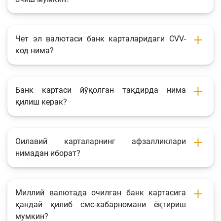
Фотогалерея
Лойиҳа ҳақида
Чет эл валютаси банк карталаридаги CVV-
код нима?
Кенгайтирилган қидирув
Сайт харитаси
Банк картаси йўқолган тақдирда нима
қилиш керак?
Оилавий карталарнинг афзалликлари
нимадан иборат?
Миллий валютада очилган банк картасига
қандай қилиб смс-хабарномани ёқтириш
мумкин?