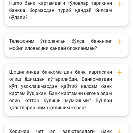
Humo банк картамдаги тўловлар тарихини
банкка бормасдан туриб қандай билсам
бўлади?
Телефоним ўғирланган бўлса, банкнинг
мобил иловасини қандай блоклайман?
Шошилинчда банкоматдан банк картасини
олиш ёдимдан кўтарилибди. Банкоматдан
кўп узоқлашмасдан қайтиб келсам банк
картам йўқ экан. Банк картамни бегона одам
олиб кетган бўлиши мумкинми? Бундай
ҳолатларда нима қилишим керак?
Хорижда чет эл валютасидаги банк