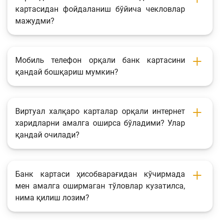
картасидан фойдаланиш бўйича чекловлар
мажудми?
Мобиль телефон орқали банк картасини
қандай бошқариш мумкин?
Виртуал халқаро карталар орқали интернет
харидларни амалга оширса бўладими? Улар
қандай очилади?
Банк картаси ҳисобварағидан кўчирмада
мен амалга оширмаган тўловлар кузатилса,
нима қилиш лозим?