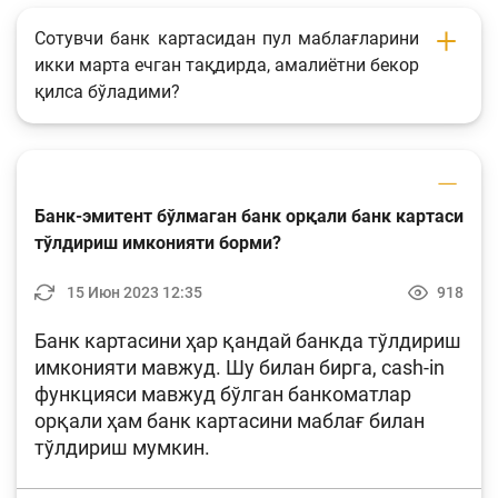
Сотувчи банк картасидан пул маблағларини
икки марта ечган тақдирда, амалиётни бекор
қилса бўладими?
Банк-эмитент бўлмаган банк орқали банк картаси
тўлдириш имконияти борми?
15 Июн 2023 12:35
918
Банк картасини ҳар қандай банкда тўлдириш
имконияти мавжуд. Шу билан бирга, cash-in
функцияси мавжуд бўлган банкоматлар
орқали ҳам банк картасини маблағ билан
тўлдириш мумкин.