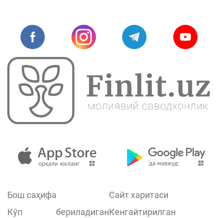
Бош саҳифа
Сайт харитаси
Кўп бериладиган
Кенгайтирилган