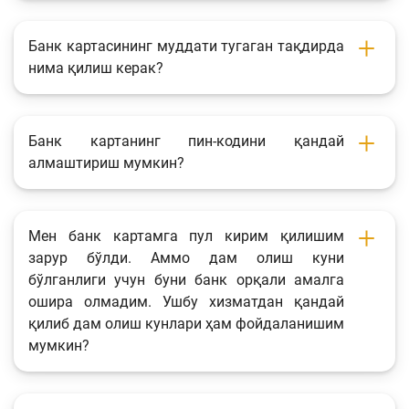
Банк картасининг муддати тугаган тақдирда
нима қилиш керак?
Банк картанинг пин-кодини қандай
алмаштириш мумкин?
Мен банк картамга пул кирим қилишим
зарур бўлди. Аммо дам олиш куни
бўлганлиги учун буни банк орқали амалга
ошира олмадим. Ушбу хизматдан қандай
қилиб дам олиш кунлари ҳам фойдаланишим
мумкин?