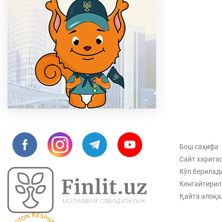
Бош саҳифа
Сайт харита
Кўп берилад
Кенгайтирил
Қайта алоқа