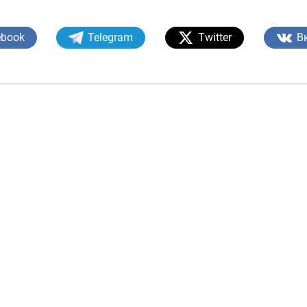
Пул-кредит сиё
ebook
Telegram
Twitter
В
олия бозори
ва унинг
элементлари
анк хизматлари
стеъмолчилари
Тадбиркорлик
уқуқлари