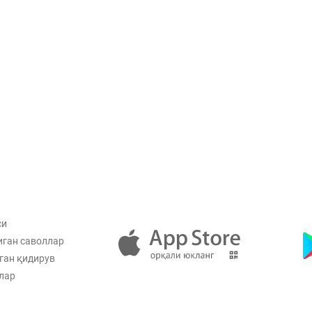
си
иган саволлар
ган қидирув
лар