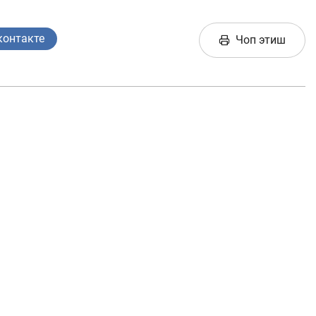
Сўровнома
Сўровлар
сати
контакте
Чоп этиш
Фотогалерея
Лойиҳа ҳақида
Кенгайтирилган
қидирув
Сайт харитаси