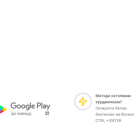
Матнда хатоликни
кўрдингизми?
Сичқонча билан
белгиланг ва босинг
CTRL + ENTER