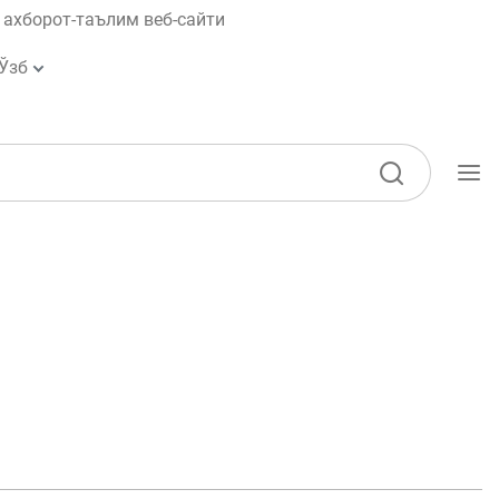
ахборот-таълим веб-сайти
Ўзб
Ўқув қўлланмалар
Лойиҳалар
Интерактив
хизматлар
Депозит ва кредит
калькуляторлари
Кўп бериладиган саволлар