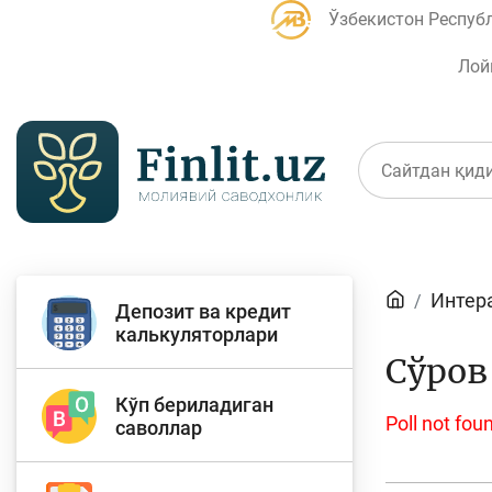
Ўзбекистон Респуб
Лой
Мақолалар
Интер
Депозит ва кредит
Банк агентлари учун
П
калькуляторлари
Сўров
Кўп бериладиган
Poll not fou
саволлар
Депозит (омонатлар)
К