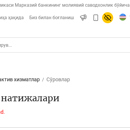
ликаси Марказий банкининг молиявий саводхонлик бўйича 
иҳа ҳақида
Биз билан боғланиш
актив хизматлар
Сўровлар
ул
Ислом молияси
 натижалари
nd.
редит
Бюджет