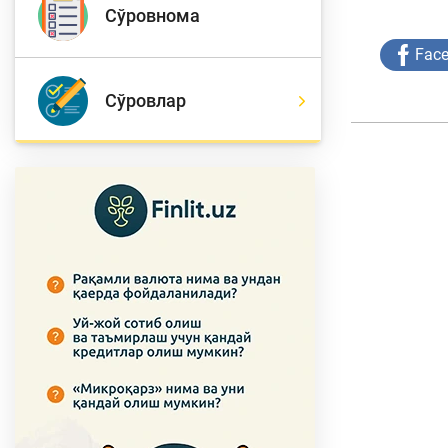
Сўровнома
Fac
Тўлов ва ўтказмалар
М
Сўровлар
Б
Молиявий
и
хавфсизлик
ҳ