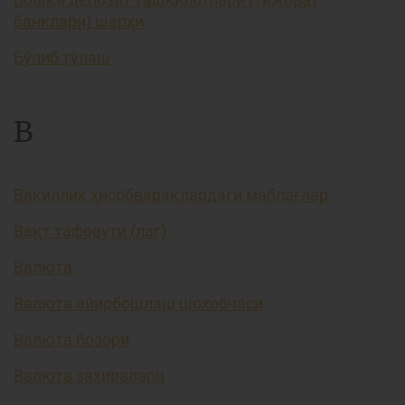
банклари) шарҳи
Бўлиб тўлаш
В
Вакиллик ҳисобварақлардаги маблағлар
Вақт тафовути (лаг)
Валюта
Валюта айирбошлаш шохобчаси
Валюта бозори
Валюта заҳиралари