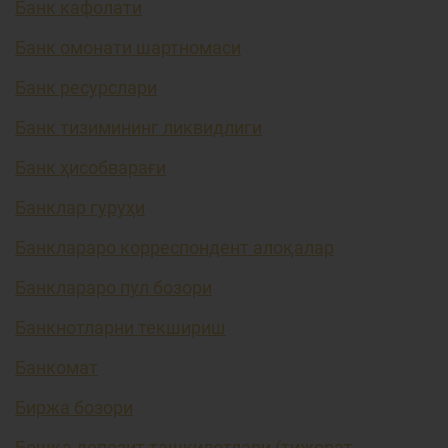
Банк кафолати
Банк омонати шартномаси
Банк ресурслари
Банк тизимининг ликвидлиги
Банк ҳисобварағи
Банклар гуруҳи
Банклараро корреспондент алоқалар
Банклараро пул бозори
Банкнотларни текшириш
Банкомат
Биржа бозори
Бошқа депозит ташкилотлари (тижорат