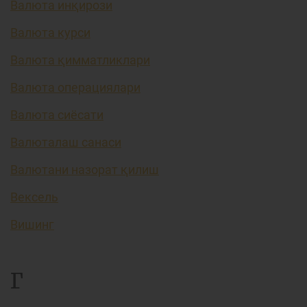
Валюта инқирози
Валюта курси
Валюта қимматликлари
Валюта операциялари
Валюта сиёсати
Валюталаш санаси
Валютани назорат қилиш
Вексель
Вишинг
Г