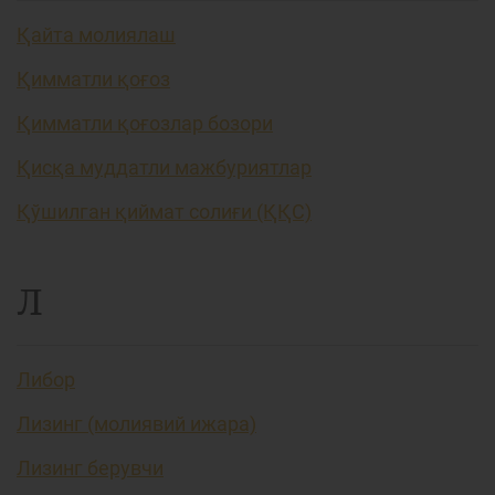
Қайта молиялаш
Қимматли қоғоз
Қимматли қоғозлар бозори
Қисқа муддатли мажбуриятлар
Қўшилган қиймат солиғи (ҚҚС)
Л
Либор
Лизинг (молиявий ижара)
Лизинг берувчи