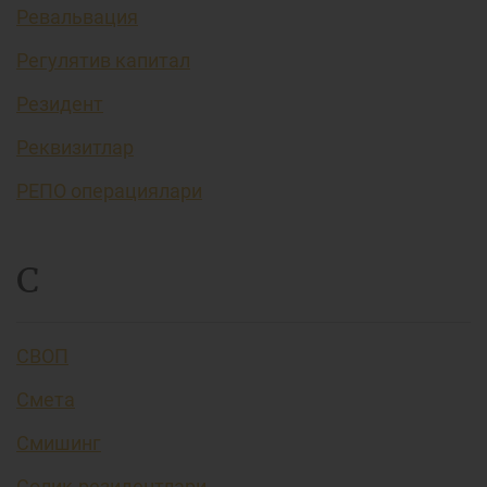
Ревальвация
Регулятив капитал
Резидент
Реквизитлар
РЕПО операциялари
С
СВОП
Смета
Смишинг
Солиқ резидентлари