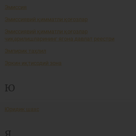
Эмиссия
Эмиссиявий қимматли қоғозлар
Эмиссиявий қимматли қоғозлар
чиқарилишларининг ягона давлат реестри
Эмпирик таҳлил
Эркин иқтисодий зона
Ю
Юридик шахс
Я