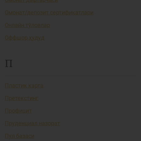
Омонат/депозит сертификатлари
Онлайн тўловлар
Оффшор ҳудуд
П
Пластик карта
Претекстинг
Профицит
Пруденциал назорат
Пул базаси