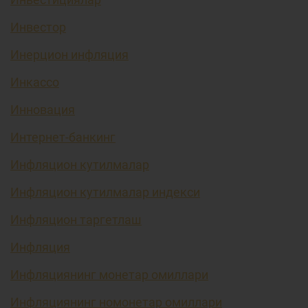
Инвестор
Инерцион инфляция
Инкассо
Инновация
Интернет-банкинг
Инфляцион кутилмалар
Инфляцион кутилмалар индекси
Инфляцион таргетлаш
Инфляция
Инфляциянинг монетар омиллари
Инфляциянинг номонетар омиллари