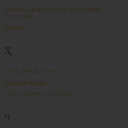
Хеджлаш (валюта ва бошқа хатарларни
суғурталаш)
Холдинг
Ҳ
Ҳисобварақ-фактура
Ҳоким ёрдамчиси
Ҳосилавий молия воситалари
Ч