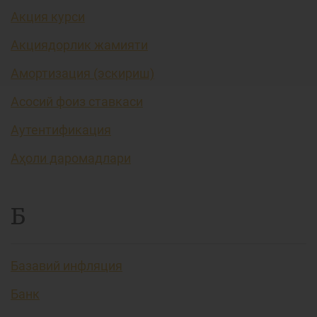
Акция курси
Акциядорлик жамияти
Амортизация (эскириш)
Асосий фоиз ставкаси
Аутентификация
Аҳоли даромадлари
Б
Базавий инфляция
Банк