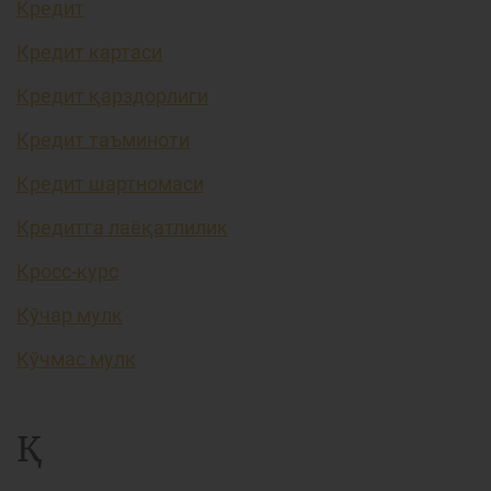
Кредит
Кредит картаси
Кредит қарздорлиги
Кредит таъминоти
Кредит шартномаси
Кредитга лаёқатлилик
Кросс-курс
Кўчар мулк
Кўчмас мулк
Қ