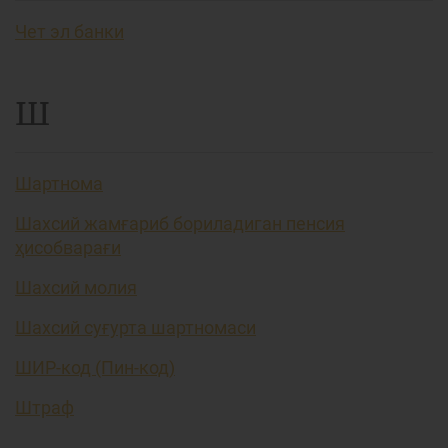
Чет эл банки
Ш
Шартнома
Шахсий жамғариб бориладиган пенсия
ҳисобварағи
Шахсий молия
Шахсий суғурта шартномаси
ШИР-код (Пин-код)
Штраф