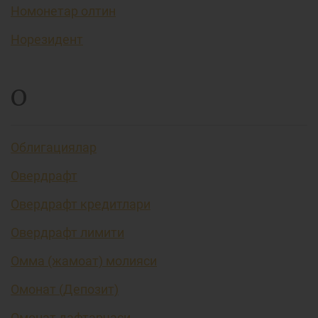
Номонетар олтин
Норезидент
О
Облигациялар
Овердрафт
Овердрафт кредитлари
Овердрафт лимити
Омма (жамоат) молияси
Омонат (Депозит)
Омонат дафтарчаси