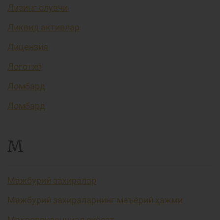
Лизинг олувчи
Ликвид активлар
Лицензия
Логотип
Ломбард
Ломбард
М
Мажбурий захиралар
Мажбурий захираларнинг меъёрий ҳажми
Макропруденциал сиёсат