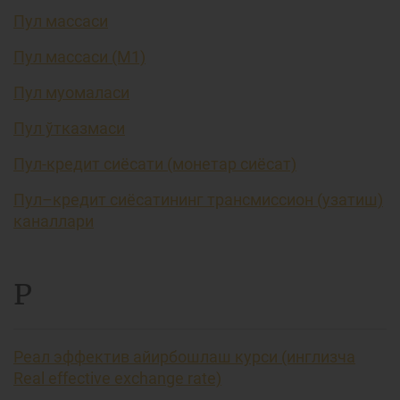
Пул массаси
Пул массаси (М1)
Пул муомаласи
Пул ўтказмаси
Пул-кредит сиёсати (монетар сиёсат)
Пул–кредит сиёсатининг трансмиссион (узатиш)
каналлари
Р
Реал эффектив айирбошлаш курси (инглизча
Real effective exchange rate)