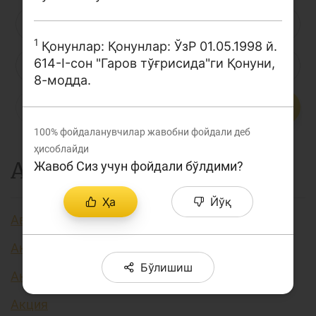
Лойиҳа ҳақида
Л
М
Н
О
П
Р
С
1
Кенгайтирилган қидирув
Қонунлар: Қонунлар: ЎзР 01.05.1998 й.
614-I-сон "Гаров тўғрисида"ги Қонуни,
Т
У
Ў
Ү
Ф
Х
Ҳ
Сайт харитаси
8-модда.
Ц
Ч
Ш
Э
Ю
Я
...
100%
фойдаланувчилар жавобни фойдали деб
ҳисоблайди
А
Жавоб Сиз учун фойдали бўлдими?
Ҳа
Йўқ
Авторизация
Аккредитив
Бўлишиш
Активлар
Акция