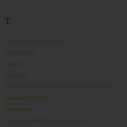
Т
Ташқи савдо айланмаси
Таъсисчилар
Тендер
Терминал
Тижорат банкларининг мажбурий заҳиралари
Тизимли хатарлар
Транзакция
Трансчегаравий пул ўтказмалари