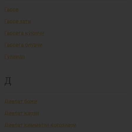
Гаров
Гаров хати
Гаровга қўювчи
Гаровга олувчи
Гудвилл
Д
Давлат божи
Давлат қарзи
Давлат қимматли қоғозлари