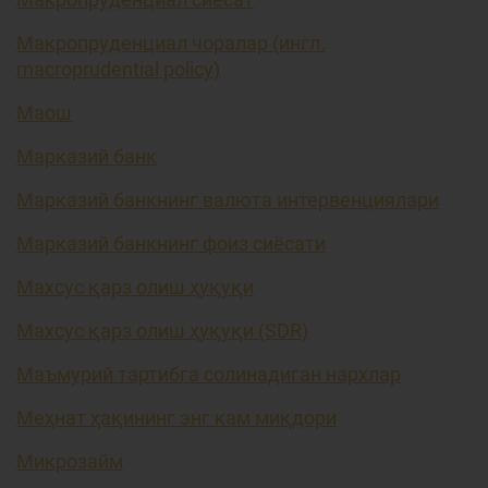
Макропруденциал чоралар (ингл.
macroprudential policy)
Маош
Марказий банк
Марказий банкнинг валюта интервенциялари
Марказий банкнинг фоиз сиёсати
Махсус қарз олиш ҳуқуқи
Махсус қарз олиш ҳуқуқи (SDR)
Маъмурий тартибга солинадиган нархлар
Меҳнат ҳақининг энг кам миқдори
Микрозайм