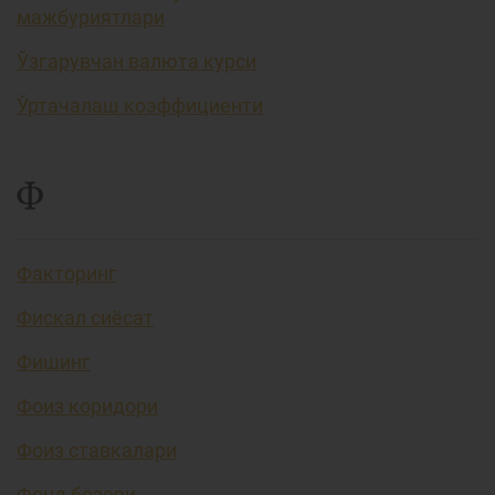
мажбуриятлари
Ўзгарувчан валюта курси
Ўртачалаш коэффициенти
Ф
Факторинг
Фискал сиёсат
Фишинг
Фоиз коридори
Фоиз ставкалари
Фонд бозори