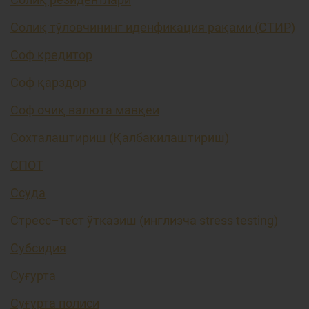
Солиқ тўловчининг иденфикация рақами (СТИР)
Соф кредитор
Соф қарздор
Соф очиқ валюта мавқеи
Сохталаштириш (Қалбакилаштириш)
СПОТ
Ссуда
Стресс–тест ўтказиш (инглизча stress testing)
Субсидия
Суғурта
Суғурта полиси