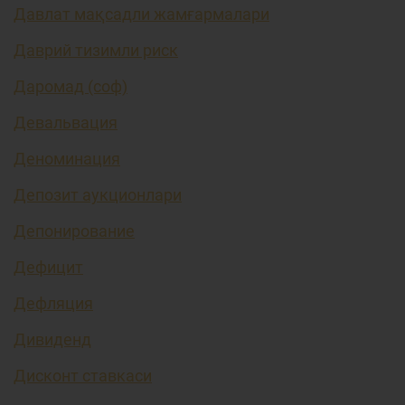
Давлат мақсадли жамғармалари
Даврий тизимли риск
Даромад (соф)
Девальвация
Деноминация
Депозит аукционлари
Депонирование
Дефицит
Дефляция
Дивиденд
Дисконт ставкаси