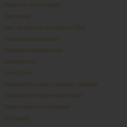
Кафиллик шартномаси
Квитанция
Кенг маънодаги пул массаси (М2)
Кобейджинговая карта
Конверсия амалиётлари
Конвертация
Консалтинг
Корпоратив молия (ташкилот молияси)
Корпоратив пластик карточкаси
Корреспондент ҳисобварақ
Котировка