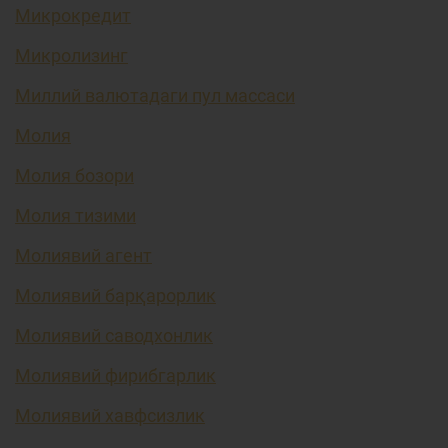
Микрокредит
Микролизинг
Миллий валютадаги пул массаси
Молия
Молия бозори
Молия тизими
Молиявий агент
Молиявий барқарорлик
Молиявий саводхонлик
Молиявий фирибгарлик
Молиявий хавфсизлик