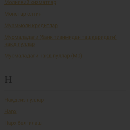
Молиявий хизматлар
Монетар олтин
Муаммоли кредитлар
Муомаладаги (банк тизимидан ташқаридаги)
нақд пуллар
Муомаладаги нақд пуллар (М0)
Н
Нақдсиз пуллар
Нарх
Нарх белгилаш