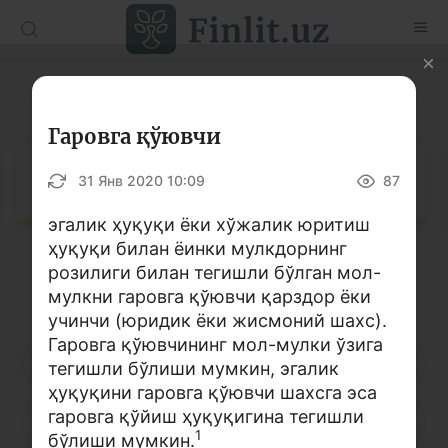
O’zb
Ўзб
Рус
Луғат
Мақолалар
Гаровга қўювчи
Ўқув қўлланмалар
Луғат
31 Янв 2020 10:09
87
Луғат
эгалик ҳуқуқи ёки хўжалик юритиш
ҳуқуқи билан ёинки мулкдорнинг
Молиявий саводхонлик бўйича китоблар
розилиги билан тегишли бўлган мол-
Кирилл алифбоси
Лотин алифбоси
Видео
мулкни гаровга қўювчи қарздор ёки
учинчи (юридик ёки жисмоний шахс).
Гаровга қўювчининг мол-мулки ўзига
Лойиҳалар
А
Б
В
Г
Ғ
Д
Е
тегишли бўлиши мумкин, эгалик
ҳуқуқини гаровга қўювчи шахсга эса
Интерактив хизматлар
гаровга қўйиш ҳуқуқигина тегишли
Ё
Ж
З
И
Й
К
Қ
Фотогалерея
1
бўлиши мумкин.