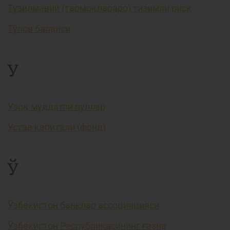
Тузилмавий (тармоқлараро) тизимли риск
Тўлов баланси
У
Узоқ муддатли пуллар
Устав капитали (фонд)
Ў
Ўзбекистон банклар ассоцияцияси
Ўзбекистон Республикасининг ғазна