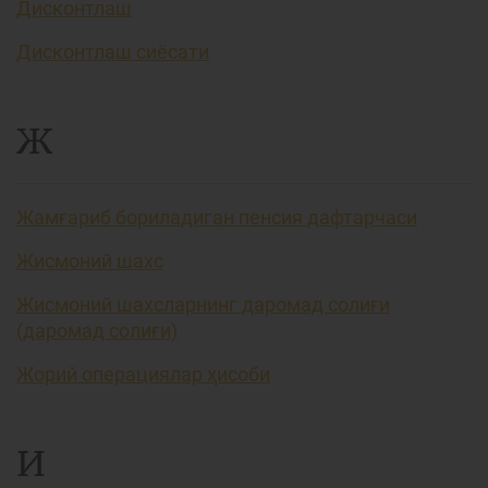
Дисконтлаш
Дисконтлаш сиёсати
Ж
Жамғариб бориладиган пенсия дафтарчаси
Жисмоний шахс
Жисмоний шахсларнинг даромад солиғи
(даромад солиғи)
Жорий операциялар ҳисоби
И