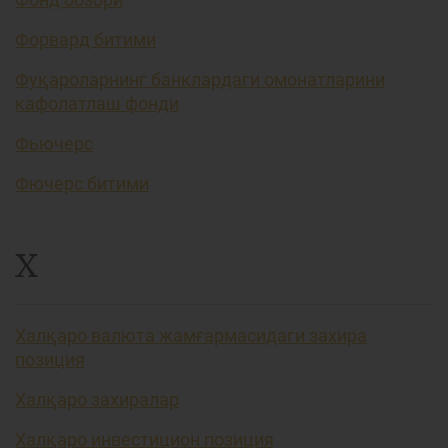
Форвард битими
Фуқароларнинг банклардаги омонатларини
кафолатлаш фонди
Фьючерс
Фючерс битими
Х
Халқаро валюта жамғармасидаги захира
позиция
Халқаро захиралар
Халқаро инвестицион позиция