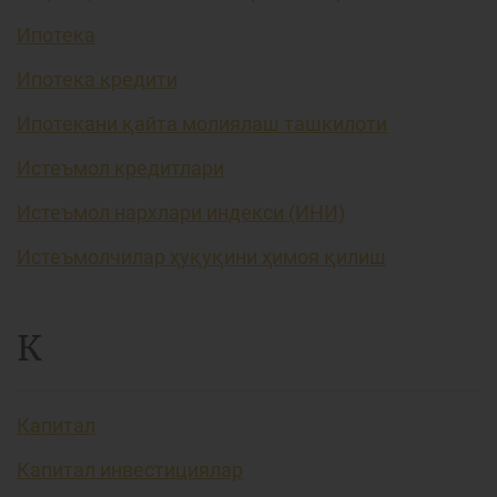
Ипотека
Ипотека кредити
Ипотекани қайта молиялаш ташкилоти
Истеъмол кредитлари
Истеъмол нархлари индекси (ИНИ)
Истеъмолчилар ҳуқуқини ҳимоя қилиш
К
Капитал
Капитал инвестициялар