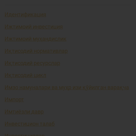
Идентификация
Ижтимоий инвестиция
Ижтимоий муҳандислик
Иқтисодий нормативлар
Иқтисодий ресурслар
Иқтисодий цикл
Имзо намуналари ва муҳр изи қўйилган варақча
Импорт
Имтиёзли давр
Инвестицион талаб
Инвестициялар