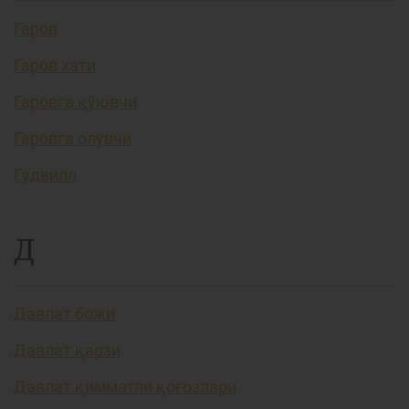
Гаров
Гаров хати
Гаровга қўювчи
Гаровга олувчи
Гудвилл
Д
Давлат божи
Давлат қарзи
Давлат қимматли қоғозлари