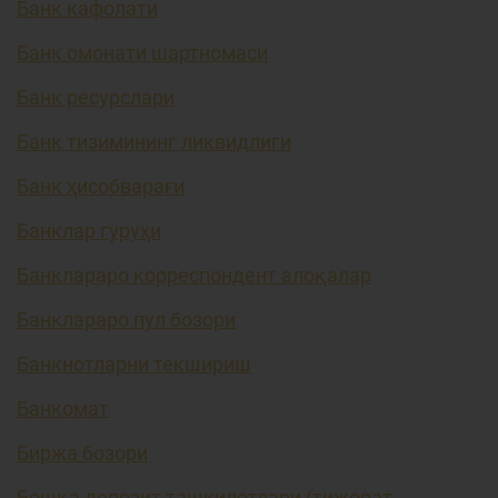
Банк кафолати
Банк омонати шартномаси
Банк ресурслари
Банк тизимининг ликвидлиги
Банк ҳисобварағи
Банклар гуруҳи
Банклараро корреспондент алоқалар
Банклараро пул бозори
Банкнотларни текшириш
Банкомат
Биржа бозори
Бошқа депозит ташкилотлари (тижорат