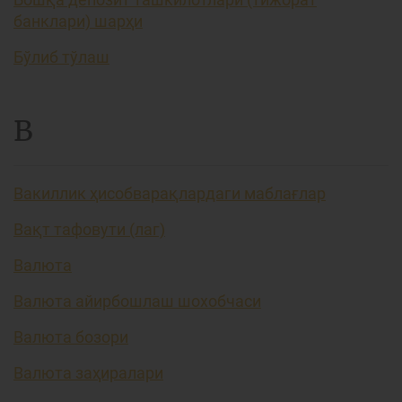
банклари) шарҳи
Бўлиб тўлаш
В
Вакиллик ҳисобварақлардаги маблағлар
Вақт тафовути (лаг)
Валюта
Валюта айирбошлаш шохобчаси
Валюта бозори
Валюта заҳиралари