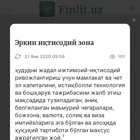
O’zb
Ўзб
Рус
Луғат
Мақолалар
Эркин иқтисодий зона
Ўқув қўлланмалар
Луғат
31 Янв 2020 09:59
101
Луғат
ҳудудни жадал ижтимоий-иқтисодий
ривожлантириш учун мамлакат ва чет
Молиявий саводхонлик бўйича китоблар
эл капиталини, истиқболли технология
Кирилл алифбоси
Лотин алифбоси
Видео
ва бошқарув тажрибасини жалб этиш
мақсадида тузиладиган, аниқ
белгиланган маъмурий чегаралари,
Лойиҳалар
А
Б
В
Г
Ғ
Д
Е
божхона, валюта, солиқ ва виза
имтиёзларига эга бўлган ва алоҳида
Интерактив хизматлар
ҳуқуқий тартиботи бўлган махсус
Ё
Ж
З
И
Й
К
Қ
Фотогалерея
1
ажратилган жой.