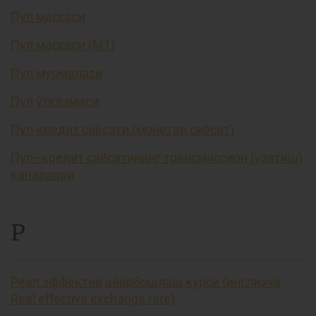
Пул массаси
Пул массаси (М1)
Пул муомаласи
Пул ўтказмаси
Пул-кредит сиёсати (монетар сиёсат)
Пул–кредит сиёсатининг трансмиссион (узатиш)
каналлари
Р
Реал эффектив айирбошлаш курси (инглизча
Real effective exchange rate)