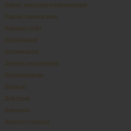
Давлат мақсадли жамғармалари
Даврий тизимли риск
Даромад (соф)
Девальвация
Деноминация
Депозит аукционлари
Депонирование
Дефицит
Дефляция
Дивиденд
Дисконт ставкаси