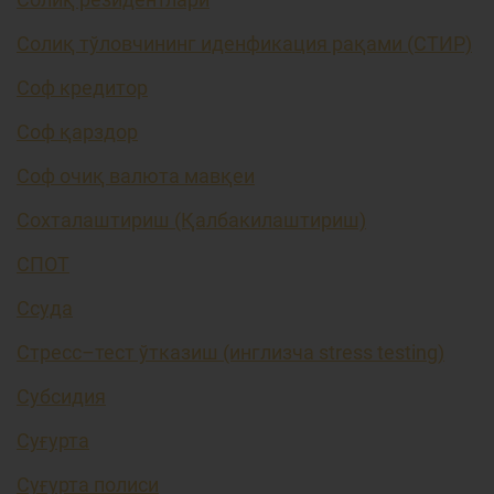
Солиқ тўловчининг иденфикация рақами (СТИР)
Соф кредитор
Соф қарздор
Соф очиқ валюта мавқеи
Сохталаштириш (Қалбакилаштириш)
СПОТ
Ссуда
Стресс–тест ўтказиш (инглизча stress testing)
Субсидия
Суғурта
Суғурта полиси