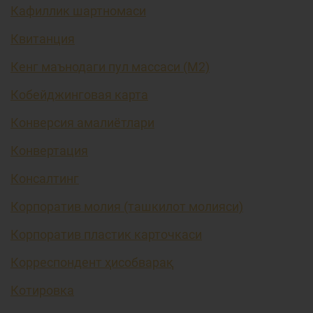
Кафиллик шартномаси
Квитанция
Кенг маънодаги пул массаси (М2)
Кобейджинговая карта
Конверсия амалиётлари
Конвертация
Консалтинг
Корпоратив молия (ташкилот молияси)
Корпоратив пластик карточкаси
Корреспондент ҳисобварақ
Котировка