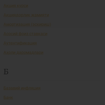
Акция курси
Акциядорлик жамияти
Амортизация (эскириш)
Асосий фоиз ставкаси
Аутентификация
Аҳоли даромадлари
Б
Базавий инфляция
Банк