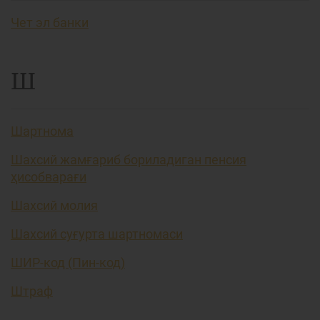
Чет эл банки
Ш
Шартнома
Шахсий жамғариб бориладиган пенсия
ҳисобварағи
Шахсий молия
Шахсий суғурта шартномаси
ШИР-код (Пин-код)
Штраф