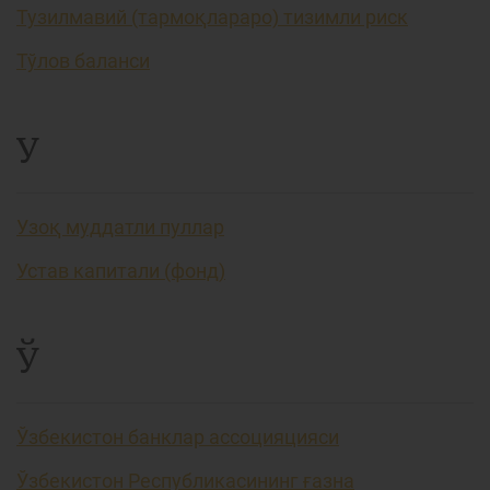
Тузилмавий (тармоқлараро) тизимли риск
Тўлов баланси
У
Узоқ муддатли пуллар
Устав капитали (фонд)
Ў
Ўзбекистон банклар ассоцияцияси
Ўзбекистон Республикасининг ғазна