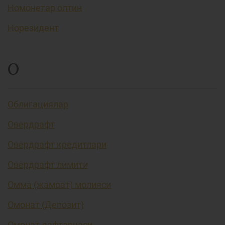
Номонетар олтин
Норезидент
О
Облигациялар
Овердрафт
Овердрафт кредитлари
Овердрафт лимити
Омма (жамоат) молияси
Омонат (Депозит)
Омонат дафтарчаси