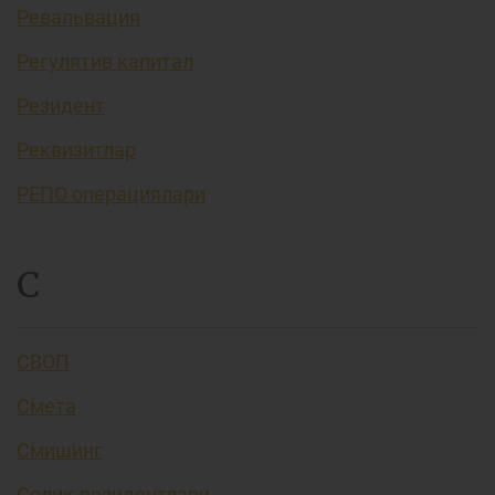
Ревальвация
Регулятив капитал
Резидент
Реквизитлар
РЕПО операциялари
С
СВОП
Смета
Смишинг
Солиқ резидентлари