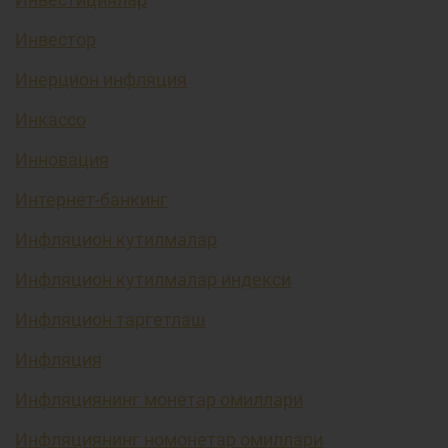
Инвестор
Инерцион инфляция
Инкассо
Инновация
Интернет-банкинг
Инфляцион кутилмалар
Инфляцион кутилмалар индекси
Инфляцион таргетлаш
Инфляция
Инфляциянинг монетар омиллари
Инфляциянинг номонетар омиллари