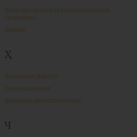
Хеджлаш (валюта ва бошқа хатарларни
суғурталаш)
Холдинг
Ҳ
Ҳисобварақ-фактура
Ҳоким ёрдамчиси
Ҳосилавий молия воситалари
Ч