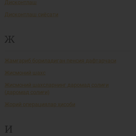
Дисконтлаш
Дисконтлаш сиёсати
Ж
Жамғариб бориладиган пенсия дафтарчаси
Жисмоний шахс
Жисмоний шахсларнинг даромад солиғи
(даромад солиғи)
Жорий операциялар ҳисоби
И