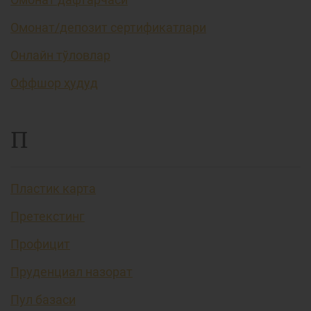
Омонат/депозит сертификатлари
Онлайн тўловлар
Оффшор ҳудуд
П
Пластик карта
Претекстинг
Профицит
Пруденциал назорат
Пул базаси