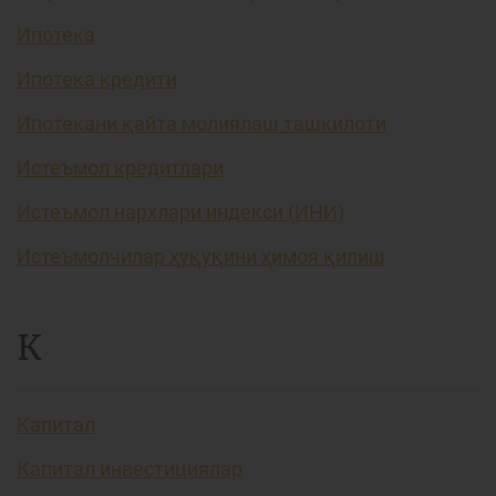
Ипотека
Ипотека кредити
Ипотекани қайта молиялаш ташкилоти
Истеъмол кредитлари
Истеъмол нархлари индекси (ИНИ)
Истеъмолчилар ҳуқуқини ҳимоя қилиш
К
Капитал
Капитал инвестициялар