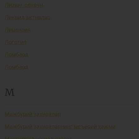
Лизинг олувчи
Ликвид активлар
Лицензия
Логотип
Ломбард
Ломбард
М
Мажбурий захиралар
Мажбурий захираларнинг меъёрий ҳажми
Макропруденциал сиёсат