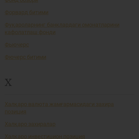
Форвард битими
Фуқароларнинг банклардаги омонатларини
кафолатлаш фонди
Фьючерс
Фючерс битими
Х
Халқаро валюта жамғармасидаги захира
позиция
Халқаро захиралар
Халқаро инвестицион позиция