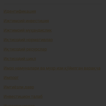
Идентификация
Ижтимоий инвестиция
Ижтимоий муҳандислик
Иқтисодий нормативлар
Иқтисодий ресурслар
Иқтисодий цикл
Имзо намуналари ва муҳр изи қўйилган варақча
Импорт
Имтиёзли давр
Инвестицион талаб
Инвестициялар