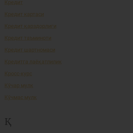
Кредит
Кредит картаси
Кредит қарздорлиги
Кредит таъминоти
Кредит шартномаси
Кредитга лаёқатлилик
Кросс-курс
Кўчар мулк
Кўчмас мулк
Қ