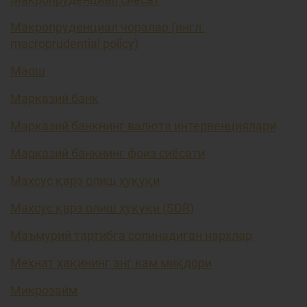
Макропруденциал чоралар (ингл.
macroprudential policy)
Маош
Марказий банк
Марказий банкнинг валюта интервенциялари
Марказий банкнинг фоиз сиёсати
Махсус қарз олиш ҳуқуқи
Махсус қарз олиш ҳуқуқи (SDR)
Маъмурий тартибга солинадиган нархлар
Меҳнат ҳақининг энг кам миқдори
Микрозайм