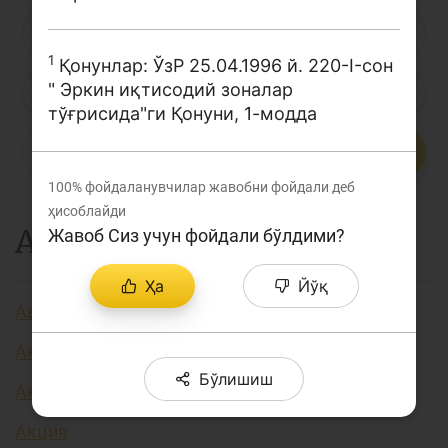
Лойиҳа ҳақида
Л
М
Н
О
П
Р
С
1
Кенгайтирилган қидирув
Қонунлар: ЎзР 25.04.1996 й. 220-I-сон
" Эркин иқтисодий зоналар
Т
У
Ў
Ү
Ф
Х
Ҳ
Сайт харитаси
тўғрисида"ги Қонуни, 1-модда
Ц
Ч
Ш
Э
Ю
Я
...
100%
фойдаланувчилар жавобни фойдали деб
ҳисоблайди
А
Жавоб Сиз учун фойдали бўлдими?
Ҳа
Йўқ
Авторизация
Аккредитив
Бўлишиш
Активлар
Акция