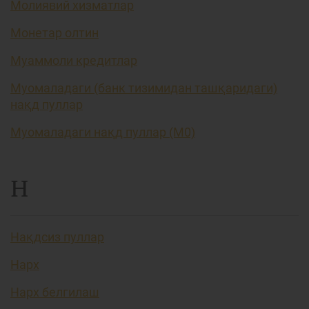
Молиявий хизматлар
Монетар олтин
Муаммоли кредитлар
Муомаладаги (банк тизимидан ташқаридаги)
нақд пуллар
Муомаладаги нақд пуллар (М0)
Н
Нақдсиз пуллар
Нарх
Нарх белгилаш