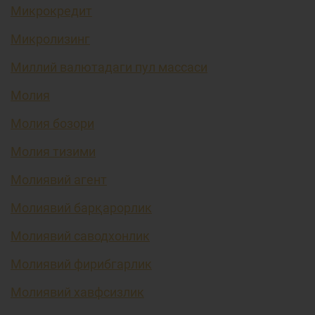
Микрокредит
Микролизинг
Миллий валютадаги пул массаси
Молия
Молия бозори
Молия тизими
Молиявий агент
Молиявий барқарорлик
Молиявий саводхонлик
Молиявий фирибгарлик
Молиявий хавфсизлик