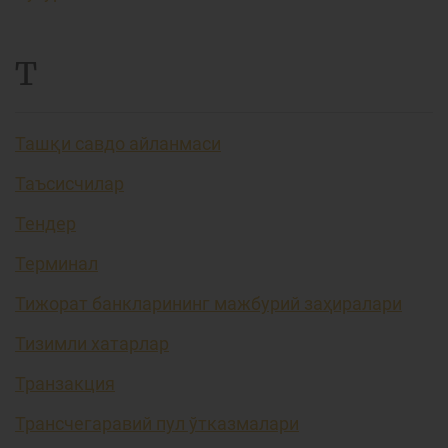
Т
Ташқи савдо айланмаси
Таъсисчилар
Тендер
Терминал
Тижорат банкларининг мажбурий заҳиралари
Тизимли хатарлар
Транзакция
Трансчегаравий пул ўтказмалари