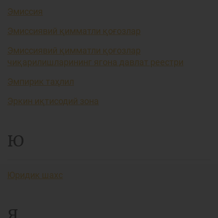
Эмиссия
Эмиссиявий қимматли қоғозлар
Эмиссиявий қимматли қоғозлар
чиқарилишларининг ягона давлат реестри
Эмпирик таҳлил
Эркин иқтисодий зона
Ю
Юридик шахс
Я