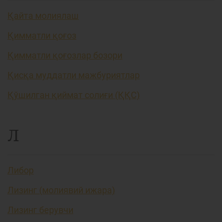
Қайта молиялаш
Қимматли қоғоз
Қимматли қоғозлар бозори
Қисқа муддатли мажбуриятлар
Қўшилган қиймат солиғи (ҚҚС)
Л
Либор
Лизинг (молиявий ижара)
Лизинг берувчи