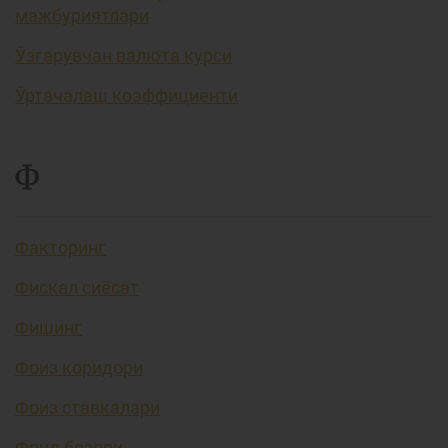
мажбуриятлари
Ўзгарувчан валюта курси
Ўртачалаш коэффициенти
Ф
Факторинг
Фискал сиёсат
Фишинг
Фоиз коридори
Фоиз ставкалари
Фонд бозори