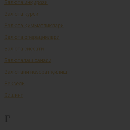
Валюта инқирози
Валюта курси
Валюта қимматликлари
Валюта операциялари
Валюта сиёсати
Валюталаш санаси
Валютани назорат қилиш
Вексель
Вишинг
Г