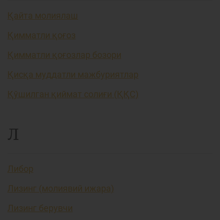
Қайта молиялаш
Қимматли қоғоз
Қимматли қоғозлар бозори
Қисқа муддатли мажбуриятлар
Қўшилган қиймат солиғи (ҚҚС)
Л
Либор
Лизинг (молиявий ижара)
Лизинг берувчи