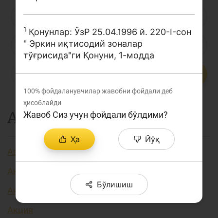
Лойиҳа ҳақида
Л
М
Н
О
П
Р
С
1
Кенгайтирилган қидирув
Қонунлар: ЎзР 25.04.1996 й. 220-I-сон
" Эркин иқтисодий зоналар
Т
У
Ў
Ү
Ф
Х
Ҳ
Сайт харитаси
тўғрисида"ги Қонуни, 1-модда
Ц
Ч
Ш
Э
Ю
Я
...
100%
фойдаланувчилар жавобни фойдали деб
ҳисоблайди
А
Жавоб Сиз учун фойдали бўлдими?
Ҳа
Йўқ
Авторизация
Аккредитив
Бўлишиш
Активлар
Акция