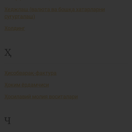
Хеджлаш (валюта ва бошқа хатарларни
суғурталаш)
Холдинг
Ҳ
Ҳисобварақ-фактура
Ҳоким ёрдамчиси
Ҳосилавий молия воситалари
Ч