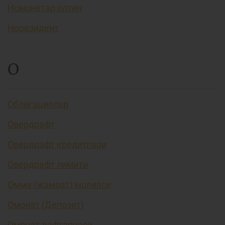
Номонетар олтин
Норезидент
О
Облигациялар
Овердрафт
Овердрафт кредитлари
Овердрафт лимити
Омма (жамоат) молияси
Омонат (Депозит)
Омонат дафтарчаси