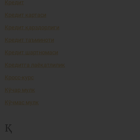
Кредит
Кредит картаси
Кредит қарздорлиги
Кредит таъминоти
Кредит шартномаси
Кредитга лаёқатлилик
Кросс-курс
Кўчар мулк
Кўчмас мулк
Қ