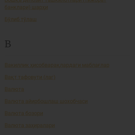
банклари) шарҳи
Бўлиб тўлаш
В
Вакиллик ҳисобварақлардаги маблағлар
Вақт тафовути (лаг)
Валюта
Валюта айирбошлаш шохобчаси
Валюта бозори
Валюта заҳиралари