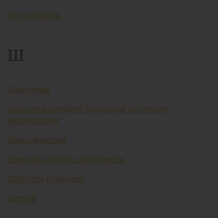
Чет эл банки
Ш
Шартнома
Шахсий жамғариб бориладиган пенсия
ҳисобварағи
Шахсий молия
Шахсий суғурта шартномаси
ШИР-код (Пин-код)
Штраф