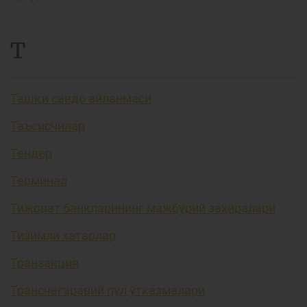
Т
Ташқи савдо айланмаси
Таъсисчилар
Тендер
Терминал
Тижорат банкларининг мажбурий заҳиралари
Тизимли хатарлар
Транзакция
Трансчегаравий пул ўтказмалари