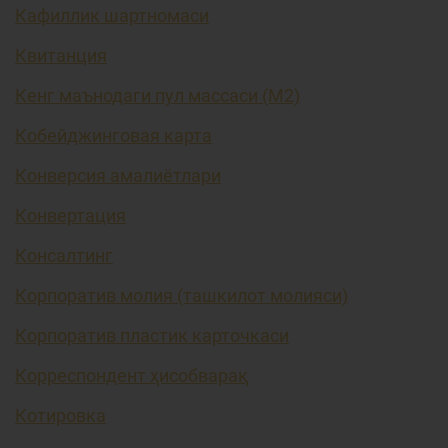
Кафиллик шартномаси
Квитанция
Кенг маънодаги пул массаси (М2)
Кобейджинговая карта
Конверсия амалиётлари
Конвертация
Консалтинг
Корпоратив молия (ташкилот молияси)
Корпоратив пластик карточкаси
Корреспондент ҳисобварақ
Котировка