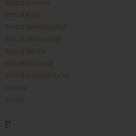
Валюта инқирози
Валюта курси
Валюта қимматликлари
Валюта операциялари
Валюта сиёсати
Валюталаш санаси
Валютани назорат қилиш
Вексель
Вишинг
Г