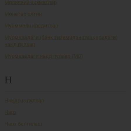
Молиявий хизматлар
Монетар олтин
Муаммоли кредитлар
Муомаладаги (банк тизимидан ташқаридаги)
нақд пуллар
Муомаладаги нақд пуллар (М0)
Н
Нақдсиз пуллар
Нарх
Нарх белгилаш