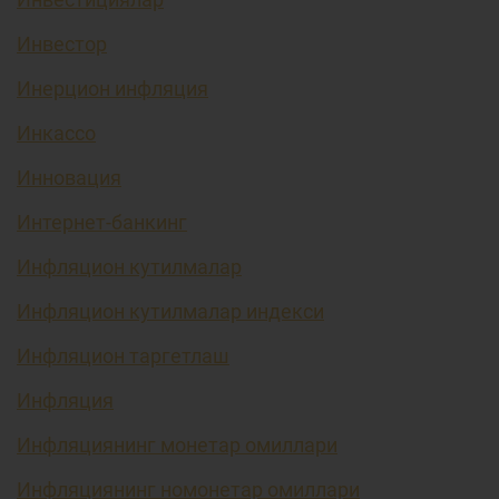
Инвестор
Инерцион инфляция
Инкассо
Инновация
Интернет-банкинг
Инфляцион кутилмалар
Инфляцион кутилмалар индекси
Инфляцион таргетлаш
Инфляция
Инфляциянинг монетар омиллари
Инфляциянинг номонетар омиллари