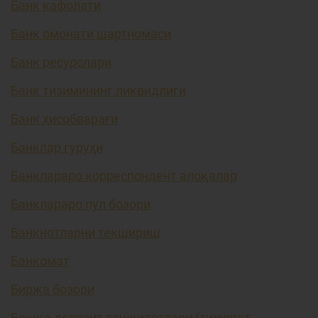
Банк кафолати
Банк омонати шартномаси
Банк ресурслари
Банк тизимининг ликвидлиги
Банк ҳисобварағи
Банклар гуруҳи
Банклараро корреспондент алоқалар
Банклараро пул бозори
Банкнотларни текшириш
Банкомат
Биржа бозори
Бошқа депозит ташкилотлари (тижорат