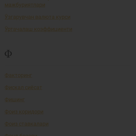
мажбуриятлари
Ўзгарувчан валюта курси
Ўртачалаш коэффициенти
Ф
Факторинг
Фискал сиёсат
Фишинг
Фоиз коридори
Фоиз ставкалари
Фонд бозори