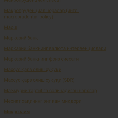
Макропруденциал чоралар (ингл.
macroprudential policy)
Маош
Марказий банк
Марказий банкнинг валюта интервенциялари
Марказий банкнинг фоиз сиёсати
Махсус қарз олиш ҳуқуқи
Махсус қарз олиш ҳуқуқи (SDR)
Маъмурий тартибга солинадиган нархлар
Меҳнат ҳақининг энг кам миқдори
Микрозайм