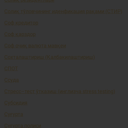
Солиқ тўловчининг иденфикация рақами (СТИР)
Соф кредитор
Соф қарздор
Соф очиқ валюта мавқеи
Сохталаштириш (Қалбакилаштириш)
СПОТ
Ссуда
Стресс–тест ўтказиш (инглизча stress testing)
Субсидия
Суғурта
Суғурта полиси