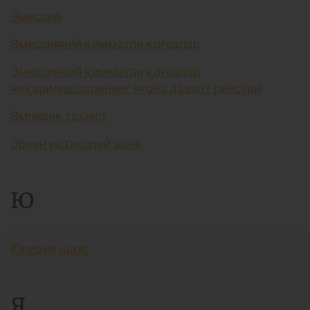
Эмиссия
Эмиссиявий қимматли қоғозлар
Эмиссиявий қимматли қоғозлар
чиқарилишларининг ягона давлат реестри
Эмпирик таҳлил
Эркин иқтисодий зона
Ю
Юридик шахс
Я