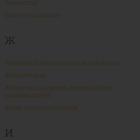
Дисконтлаш
Дисконтлаш сиёсати
Ж
Жамғариб бориладиган пенсия дафтарчаси
Жисмоний шахс
Жисмоний шахсларнинг даромад солиғи
(даромад солиғи)
Жорий операциялар ҳисоби
И