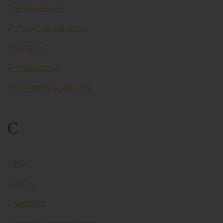
Ревальвация
Регулятив капитал
Резидент
Реквизитлар
РЕПО операциялари
С
СВОП
Смета
Смишинг
Солиқ резидентлари