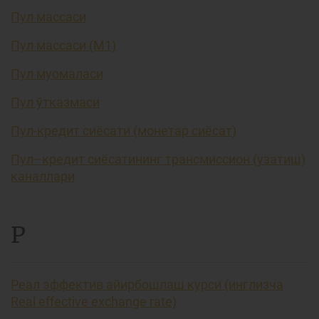
Пул массаси
Пул массаси (М1)
Пул муомаласи
Пул ўтказмаси
Пул-кредит сиёсати (монетар сиёсат)
Пул–кредит сиёсатининг трансмиссион (узатиш)
каналлари
Р
Реал эффектив айирбошлаш курси (инглизча
Real effective exchange rate)