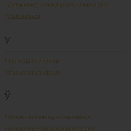
Тузилмавий (тармоқлараро) тизимли риск
Тўлов баланси
У
Узоқ муддатли пуллар
Устав капитали (фонд)
Ў
Ўзбекистон банклар ассоцияцияси
Ўзбекистон Республикасининг ғазна