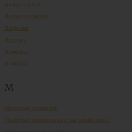
Лизинг олувчи
Ликвид активлар
Лицензия
Логотип
Ломбард
Ломбард
М
Мажбурий захиралар
Мажбурий захираларнинг меъёрий ҳажми
Макропруденциал сиёсат