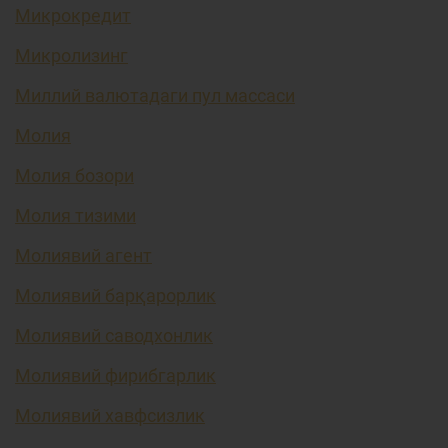
Микрокредит
Микролизинг
Миллий валютадаги пул массаси
Молия
Молия бозори
Молия тизими
Молиявий агент
Молиявий барқарорлик
Молиявий саводхонлик
Молиявий фирибгарлик
Молиявий хавфсизлик