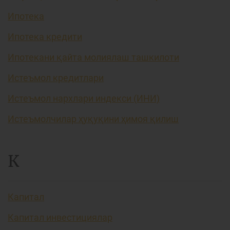
Ипотека
Ипотека кредити
Ипотекани қайта молиялаш ташкилоти
Истеъмол кредитлари
Истеъмол нархлари индекси (ИНИ)
Истеъмолчилар ҳуқуқини ҳимоя қилиш
К
Капитал
Капитал инвестициялар