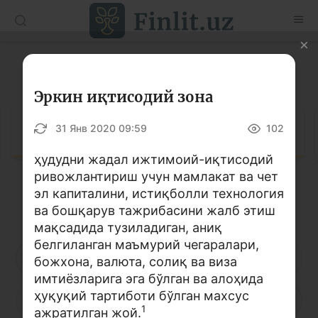
O’zb
Ўзб
Рус
Луғат
Мақолалар
Эркин иқтисодий зона
Ўқув қўлланмалар
Луғат
31 Янв 2020 09:59
102
Луғат
ҳудудни жадал ижтимоий-иқтисодий
ривожлантириш учун мамлакат ва чет
Молиявий саводхонлик бўйича китоблар
эл капиталини, истиқболли технология
Кирилл алифбоси
Лотин алифбоси
Видео
ва бошқарув тажрибасини жалб этиш
мақсадида тузиладиган, аниқ
белгиланган маъмурий чегаралари,
Лойиҳалар
А
Б
В
Г
Ғ
Д
Е
божхона, валюта, солиқ ва виза
имтиёзларига эга бўлган ва алоҳида
Интерактив хизматлар
ҳуқуқий тартиботи бўлган махсус
Ё
Ж
З
И
Й
К
Қ
Фотогалерея
1
ажратилган жой.