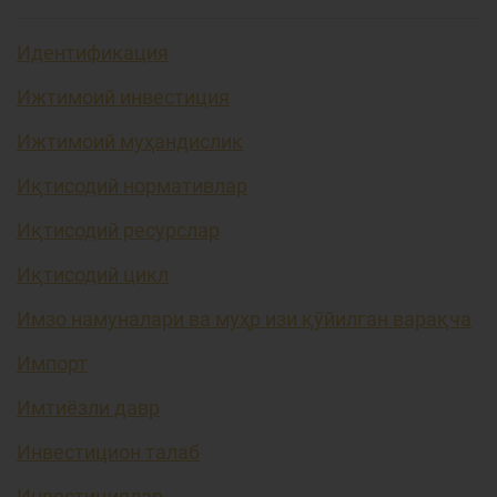
Идентификация
Ижтимоий инвестиция
Ижтимоий муҳандислик
Иқтисодий нормативлар
Иқтисодий ресурслар
Иқтисодий цикл
Имзо намуналари ва муҳр изи қўйилган варақча
Импорт
Имтиёзли давр
Инвестицион талаб
Инвестициялар