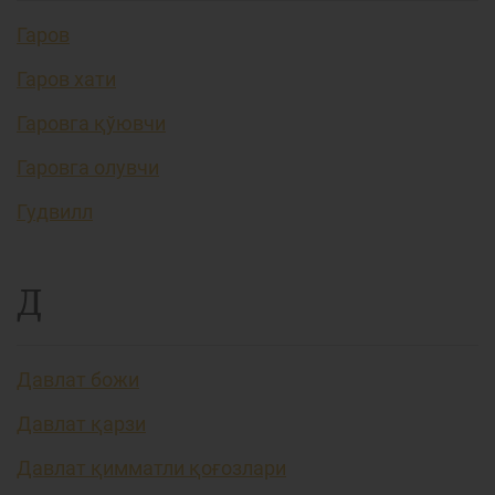
Гаров
Гаров хати
Гаровга қўювчи
Гаровга олувчи
Гудвилл
Д
Давлат божи
Давлат қарзи
Давлат қимматли қоғозлари