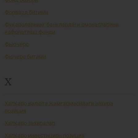
Форвард битими
Фуқароларнинг банклардаги омонатларини
кафолатлаш фонди
Фьючерс
Фючерс битими
Х
Халқаро валюта жамғармасидаги захира
позиция
Халқаро захиралар
Халқаро инвестицион позиция