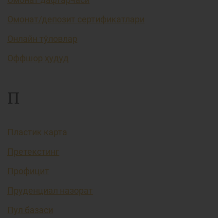
Омонат/депозит сертификатлари
Онлайн тўловлар
Оффшор ҳудуд
П
Пластик карта
Претекстинг
Профицит
Пруденциал назорат
Пул базаси