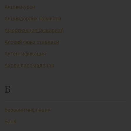
Акция курси
Акциядорлик жамияти
Амортизация (эскириш)
Асосий фоиз ставкаси
Аутентификация
Аҳоли даромадлари
Б
Базавий инфляция
Банк