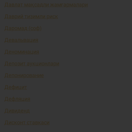
Давлат мақсадли жамғармалари
Даврий тизимли риск
Даромад (соф)
Девальвация
Деноминация
Депозит аукционлари
Депонирование
Дефицит
Дефляция
Дивиденд
Дисконт ставкаси