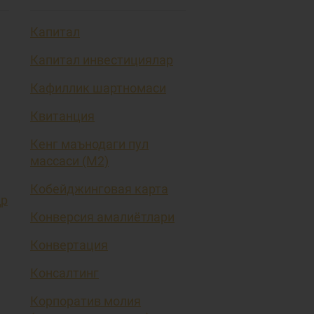
Капитал
Капитал инвестициялар
Кафиллик шартномаси
Квитанция
Кенг маънодаги пул
массаси (М2)
Кобейджинговая карта
ҳр
Конверсия амалиётлари
Конвертация
Консалтинг
Корпоратив молия