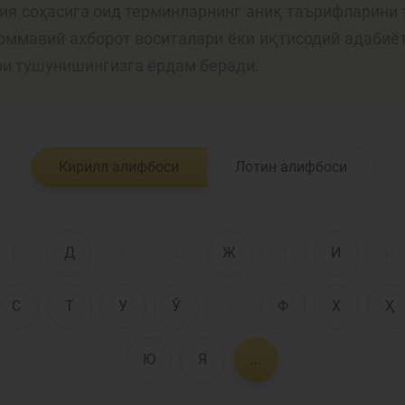
лия соҳасига оид терминларнинг аниқ таърифларини 
 оммавий ахборот воситалари ёки иқтисодий адабиё
Пул-кредит сиё
ри тушунишингизга ёрдам беради.
олия бозори
ва унинг
элементлари
анк хизматлари
Кирилл алифбоси
Лотин алифбоси
стеъмолчилари
Тадбиркорлик
уқуқлари
Ғ
Д
Е
Ё
Ж
З
И
Й
С
Т
У
Ў
Ү
Ф
Х
Ҳ
Ю
Я
...