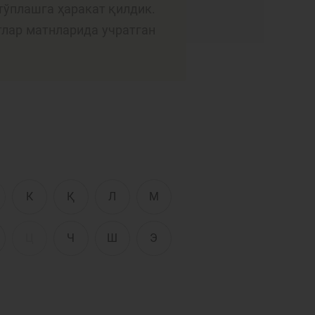
Интерактив
тўплашга ҳаракат қилдик.
хизматлар
тлар матнларида учратган
сати
Фотогалерея
Лойиҳа ҳақида
Кенгайтирилган
қидирув
Сайт харитаси
К
Қ
Л
М
Ц
Ч
Ш
Э