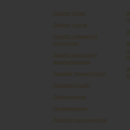
Давлат божи
Ж
п
Давлат қарзи
Ж
Давлат қимматли
қоғозлари
Ж
д
Давлат мақсадли
с
жамғармалари
Ж
Даврий тизимли риск
ҳ
Даромад (соф)
Девальвация
Деноминация
Депозит аукционлари