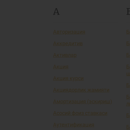
А
Авторизация
Б
Аккредитив
Б
Активлар
Б
Акция
Б
ш
Акция курси
Б
Акциядорлик жамияти
Б
Амортизация (эскириш)
л
Асосий фоиз ставкаси
Б
Аутентификация
Б