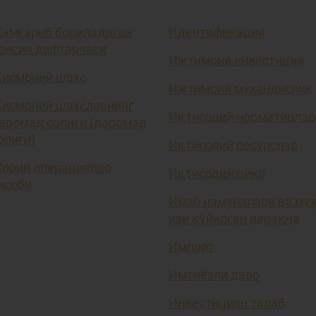
амғариб бориладиган
Идентификация
енсия дафтарчаси
Ижтимоий инвестиция
исмоний шахс
Ижтимоий муҳандислик
исмоний шахсларнинг
Иқтисодий нормативлар
аромад солиғи (даромад
олиғи)
Иқтисодий ресурслар
орий операциялар
Иқтисодий цикл
исоби
Имзо намуналари ва му
изи қўйилган варақча
Импорт
Имтиёзли давр
Инвестицион талаб