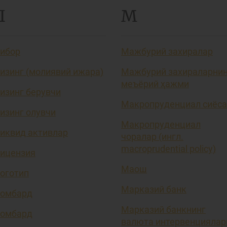
Л
М
ибор
Мажбурий захиралар
изинг (молиявий ижара)
Мажбурий захираларни
меъёрий ҳажми
изинг берувчи
Макропруденциал сиёса
изинг олувчи
Макропруденциал
иквид активлар
чоралар (ингл.
macroprudential policy)
ицензия
Маош
оготип
Марказий банк
омбард
Марказий банкнинг
омбард
валюта интервенциялар