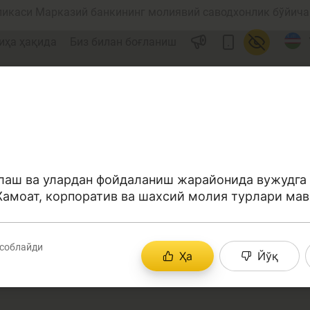
ликаси Марказий банкининг молиявий саводхонлик бўйича 
иҳа ҳақида
Биз билан боғланиш
аш ва улардан фойдаланиш жарайонида вужудга 
амоат, корпоратив ва шахсий молия турлари мав
ул
Ислом молияси
соблайди
Ҳа
Йўқ
редит
Бюджет