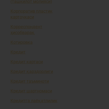
(ташкилот молияси)
Корпоратив пластик
карточкаси
Корреспондент
ҳисобварақ
Котировка
Кредит
Кредит картаси
Кредит қарздорлиги
Кредит таъминоти
Кредит шартномаси
Кредитга лаёқатлилик