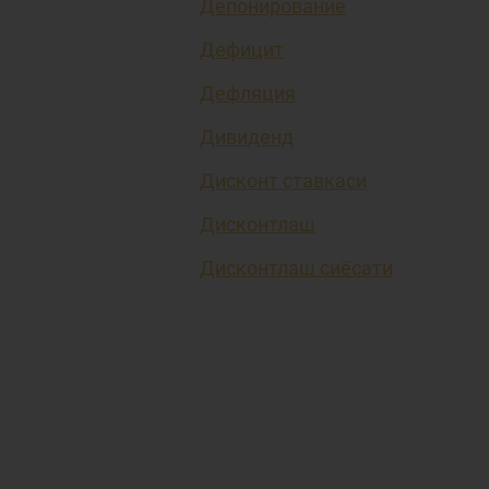
Депонирование
Дефицит
Дефляция
Дивиденд
Дисконт ставкаси
Дисконтлаш
Дисконтлаш сиёсати