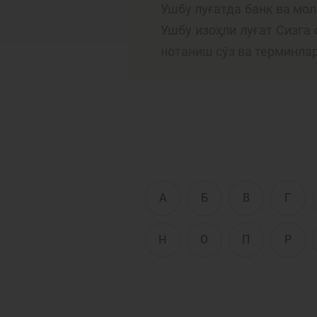
Ушбу луғатда банк ва мо
Ушбу изоҳли луғат Сизга
нотаниш сўз ва терминла
Тўлов ва ўтказмалар
М
Б
Молиявий
и
хавфсизлик
ҳ
А
Б
В
Г
Н
О
П
Р