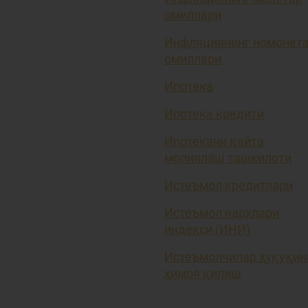
омиллари
Инфляциянинг номонет
омиллари
Ипотека
Ипотека кредити
Ипотекани қайта
молиялаш ташкилоти
Истеъмол кредитлари
Истеъмол нархлари
индекси (ИНИ)
Истеъмолчилар ҳуқуқин
ҳимоя қилиш