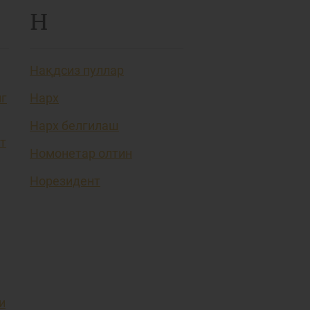
Н
Нақдсиз пуллар
нг
Нарх
Нарх белгилаш
т
Номонетар олтин
Норезидент
и