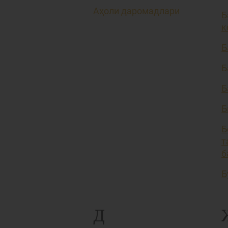
Аҳоли даромадлари
Б
к
Б
Б
Б
Б
Б
т
б
Б
Д