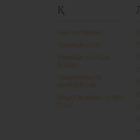
Қ
Қайта молиялаш
Л
Қимматли қоғоз
Л
Қимматли қоғозлар
Л
бозори
Л
Қисқа муддатли
Л
мажбуриятлар
Л
Қўшилган қиймат солиғи
(ҚҚС)
Л
Л
Л