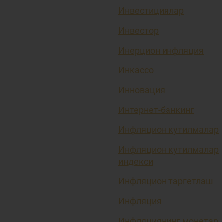
Инвестициялар
Инвестор
Инерцион инфляция
Инкассо
Инновация
Интернет-банкинг
Инфляцион кутилмалар
Инфляцион кутилмалар
индекси
Инфляцион таргетлаш
Инфляция
Инфляциянинг монетар