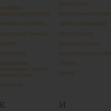
Валюта курси
анклараро
орреспондент алоқалар
Валюта қимматликлари
анклараро пул бозори
Валюта операциялари
анкнотларни текшириш
Валюта сиёсати
анкомат
Валюталаш санаси
иржа бозори
Валютани назорат қили
ошқа депозит
Вексель
ашкилотлари (тижорат
Вишинг
анклари) шарҳи
ўлиб тўлаш
Ж
И