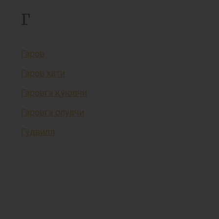
Г
Гаров
Гаров хати
Гаровга қўювчи
Гаровга олувчи
Гудвилл