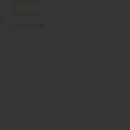
Кросс-курс
Кўчар мулк
ар
Кўчмас мулк
и