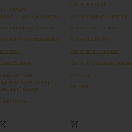
Валюта курси
анклараро
орреспондент алоқалар
Валюта қимматликлари
анклараро пул бозори
Валюта операциялари
анкнотларни текшириш
Валюта сиёсати
анкомат
Валюталаш санаси
иржа бозори
Валютани назорат қили
ошқа депозит
Вексель
ашкилотлари (тижорат
Вишинг
анклари) шарҳи
ўлиб тўлаш
Ж
И