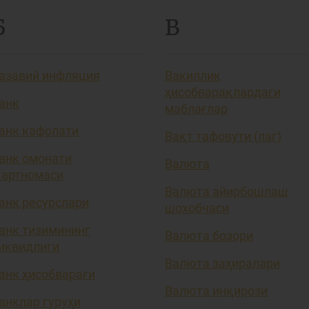
Б
В
азавий инфляция
Вакиллик
ҳисобварақлардаги
анк
маблағлар
анк кафолати
Вақт тафовути (лаг)
анк омонати
Валюта
артномаси
Валюта айирбошлаш
анк ресурслари
шохобчаси
анк тизимининг
Валюта бозори
иквидлиги
Валюта заҳиралари
анк ҳисобварағи
Валюта инқирози
анклар гуруҳи