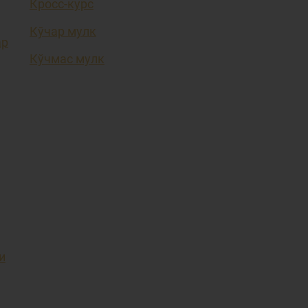
Кросс-курс
Кўчар мулк
ар
Кўчмас мулк
и