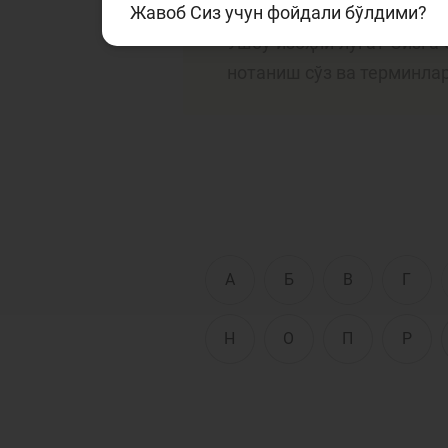
Жавоб Сиз учун фойдали бўлдими?
Ушбу луғатда банк ва мо
Ушбу изоҳли луғат Сизга
нотаниш сўз ва терминла
Тўлов ва ўтказмалар
М
Б
Молиявий
и
хавфсизлик
ҳ
А
Б
В
Г
Н
О
П
Р