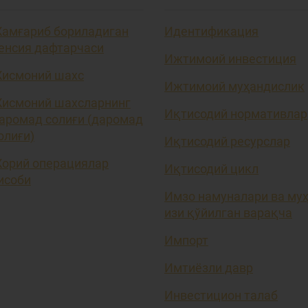
амғариб бориладиган
Идентификация
енсия дафтарчаси
Ижтимоий инвестиция
исмоний шахс
Ижтимоий муҳандислик
исмоний шахсларнинг
Иқтисодий нормативлар
аромад солиғи (даромад
олиғи)
Иқтисодий ресурслар
орий операциялар
Иқтисодий цикл
исоби
Имзо намуналари ва му
изи қўйилган варақча
Импорт
Имтиёзли давр
Инвестицион талаб