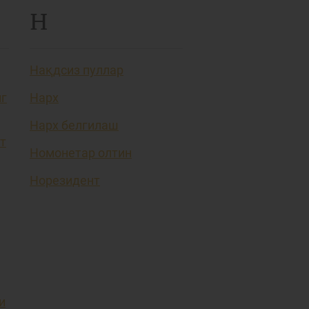
Н
Нақдсиз пуллар
нг
Нарх
Нарх белгилаш
т
Номонетар олтин
Норезидент
и