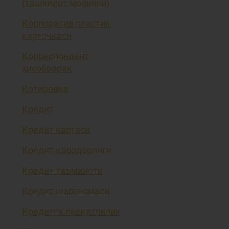
(ташкилот молияси)
Корпоратив пластик
карточкаси
Корреспондент
ҳисобварақ
Котировка
Кредит
Кредит картаси
Кредит қарздорлиги
Кредит таъминоти
Кредит шартномаси
Кредитга лаёқатлилик