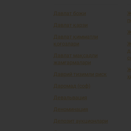
Давлат божи
Ж
п
Давлат қарзи
Ж
Давлат қимматли
қоғозлари
Ж
д
Давлат мақсадли
с
жамғармалари
Ж
Даврий тизимли риск
ҳ
Даромад (соф)
Девальвация
Деноминация
Депозит аукционлари