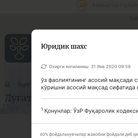
Ўзбекистон Респуб
Лой
Юридик шахс
Мақолалар
Охирги янгиланиш:
31 Янв 2020 09:59
ўз фаолиятининг асосий мақсади 
Ўқув қўлланмалар
Луғат
кўришни асосий мақсад сифатида 
Банк агентлари учун
П
Луғат
1
Қонунлар: ЎзР Фуқаролик кодекс
Депозит (омонатлар)
К
60%
фойдаланувчилар жавобни фойдали деб ҳи