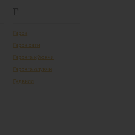
Г
Гаров
Гаров хати
Гаровга қўювчи
Гаровга олувчи
Гудвилл