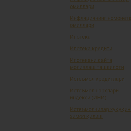
омиллари
Инфляциянинг номонет
омиллари
Ипотека
Ипотека кредити
Ипотекани қайта
молиялаш ташкилоти
Истеъмол кредитлари
Истеъмол нархлари
индекси (ИНИ)
Истеъмолчилар ҳуқуқин
ҳимоя қилиш