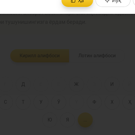
Ҳа
Йўқ
лия соҳасига оид терминларнинг аниқ таърифларини 
 оммавий ахборот воситалари ёки иқтисодий адабиё
Пул-кредит сиё
ри тушунишингизга ёрдам беради.
олия бозори
ва унинг
элементлари
анк хизматлари
Кирилл алифбоси
Лотин алифбоси
стеъмолчилари
Тадбиркорлик
уқуқлари
Ғ
Д
Е
Ё
Ж
З
И
Й
С
Т
У
Ў
Ү
Ф
Х
Ҳ
Ю
Я
...