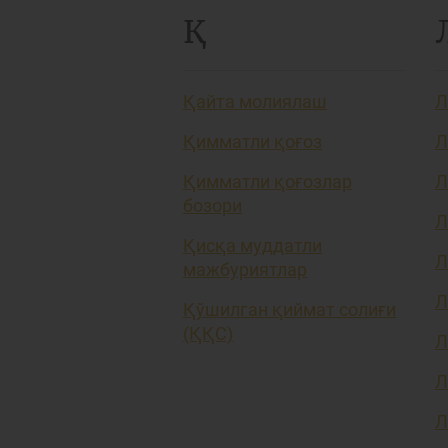
Қ
Қайта молиялаш
Л
Қимматли қоғоз
Л
Қимматли қоғозлар
Л
бозори
Л
Қисқа муддатли
Л
мажбуриятлар
Л
Қўшилган қиймат солиғи
(ҚҚС)
Л
Л
Л