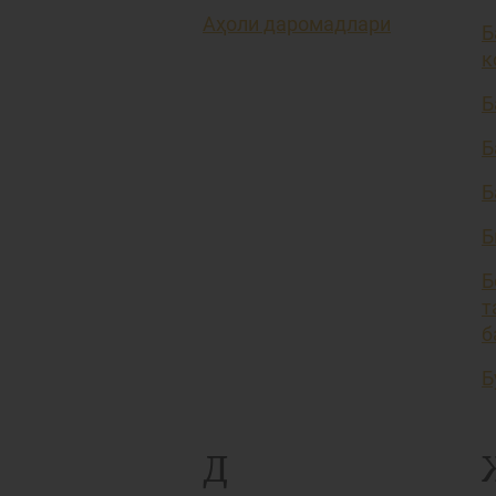
Аҳоли даромадлари
Б
к
Б
Б
Б
Б
Б
т
б
Б
Д