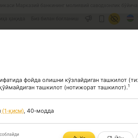
ликаси Марказий банкининг молиявий саводхонлик бўйича 
иҳа ҳақида
Биз билан боғланиш
сифатида фойда олишни кўзлайдиган ташкилот (ти
1
қўймайдиган ташкилот (нотижорат ташкилот).
ул
Ислом молияси
и
(1-қисм)
, 40-модда
редит
Бюджет
соблайди