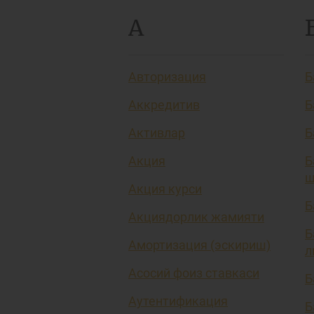
А
Авторизация
Б
Аккредитив
Б
Активлар
Б
Акция
Б
ш
Акция курси
Б
Акциядорлик жамияти
Б
Амортизация (эскириш)
л
Асосий фоиз ставкаси
Б
Аутентификация
Б