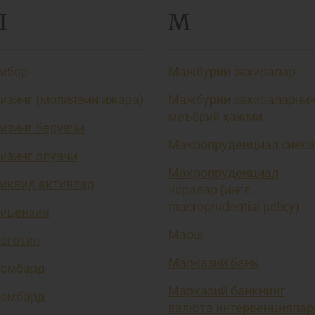
Л
М
ибор
Мажбурий захиралар
изинг (молиявий ижара)
Мажбурий захираларни
меъёрий ҳажми
изинг берувчи
Макропруденциал сиёса
изинг олувчи
Макропруденциал
иквид активлар
чоралар (ингл.
macroprudential policy)
ицензия
Маош
оготип
Марказий банк
омбард
Марказий банкнинг
омбард
валюта интервенциялар