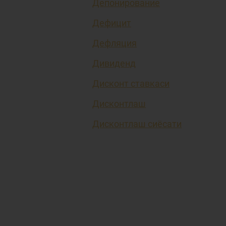
Депонирование
Дефицит
Дефляция
Дивиденд
Дисконт ставкаси
Дисконтлаш
Дисконтлаш сиёсати