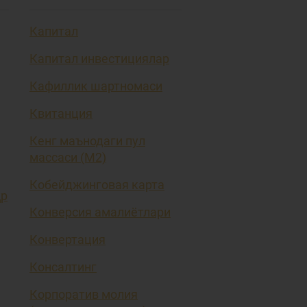
Капитал
Капитал инвестициялар
Кафиллик шартномаси
Квитанция
Кенг маънодаги пул
массаси (М2)
Кобейджинговая карта
ҳр
Конверсия амалиётлари
Конвертация
Консалтинг
Корпоратив молия