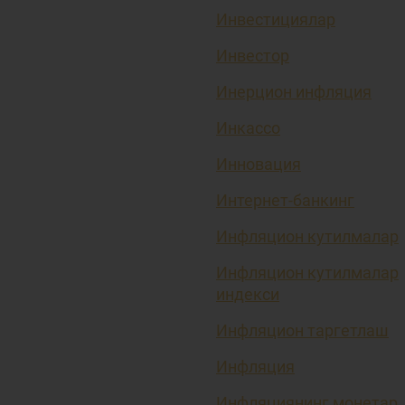
Инвестициялар
Инвестор
Инерцион инфляция
Инкассо
Инновация
Интернет-банкинг
Инфляцион кутилмалар
Инфляцион кутилмалар
индекси
Инфляцион таргетлаш
Инфляция
Инфляциянинг монетар