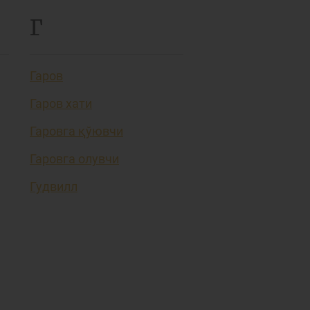
Г
Гаров
Гаров хати
Гаровга қўювчи
Гаровга олувчи
Гудвилл