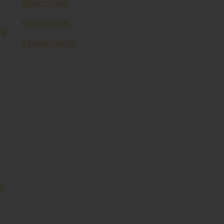
Кросс-курс
Кўчар мулк
ар
Кўчмас мулк
и