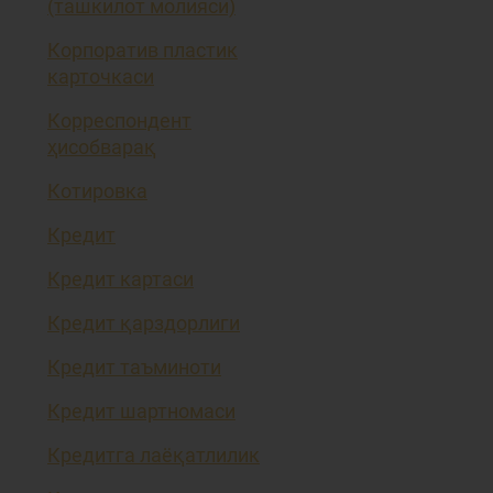
(ташкилот молияси)
Корпоратив пластик
карточкаси
Корреспондент
ҳисобварақ
Котировка
Кредит
Кредит картаси
Кредит қарздорлиги
Кредит таъминоти
Кредит шартномаси
Кредитга лаёқатлилик