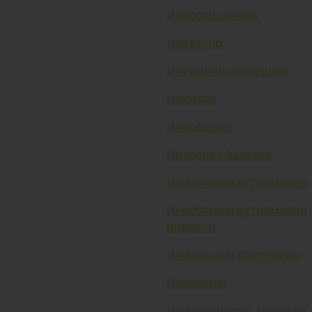
Инвестициялар
Инвестор
Инерцион инфляция
Инкассо
Инновация
Интернет-банкинг
Инфляцион кутилмалар
Инфляцион кутилмалар
индекси
Инфляцион таргетлаш
Инфляция
Инфляциянинг монетар