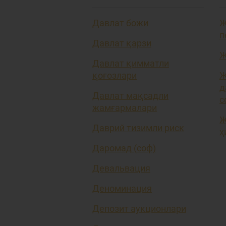
Давлат божи
Ж
п
Давлат қарзи
Ж
Давлат қимматли
қоғозлари
Ж
д
Давлат мақсадли
с
жамғармалари
Ж
Даврий тизимли риск
ҳ
Даромад (соф)
Девальвация
Деноминация
Депозит аукционлари