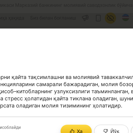
ликаси Марказий банкининг молиявий саводхонлик бўйича 
иҳа ҳақида
Биз билан боғланиш
арни қайта тақсимлашни ва молиявий таваккалч
ункцияларини самарали бажарадиган, молия бозор
ул
Ислом молияси
ҳисоб–китобларнинг узлуксизлиги таъминланган, 
ва стресс ҳолатидан қайта тиклана оладиган, шун
рсата оладиган молия тизимининг ҳолатидир.
редит
Бюджет
ҳисоблайди
Ҳа
Йўқ