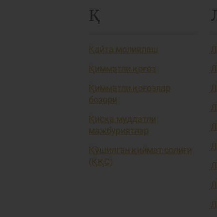
Қ
Қайта молиялаш
Л
Қимматли қоғоз
Л
Қимматли қоғозлар
Л
бозори
Л
Қисқа муддатли
Л
мажбуриятлар
Л
Қўшилган қиймат солиғи
(ҚҚС)
Л
Л
Л