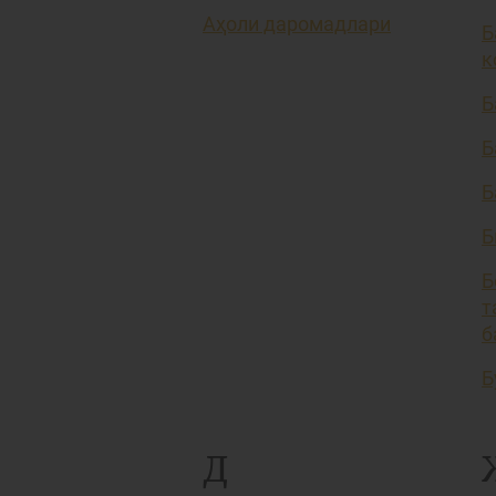
Аҳоли даромадлари
Б
к
Б
Б
Б
Б
Б
т
б
Б
Д