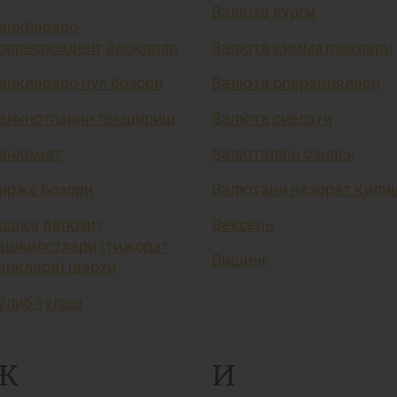
Валюта курси
анклараро
орреспондент алоқалар
Валюта қимматликлари
анклараро пул бозори
Валюта операциялари
анкнотларни текшириш
Валюта сиёсати
анкомат
Валюталаш санаси
иржа бозори
Валютани назорат қили
ошқа депозит
Вексель
ашкилотлари (тижорат
Вишинг
анклари) шарҳи
ўлиб тўлаш
Ж
И