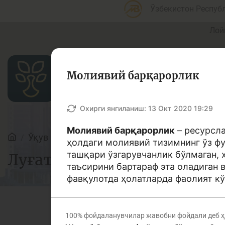
Ўзбекистон Респуб
Лой
Молиявий барқарорлик
Мақолалар
Охирги янгиланиш:
13 Окт 2020 19:29
Молиявий барқарорлик
– ресурсл
Ўқув қўлланмалар
Луғат
ҳолдаги молиявий тизимнинг ўз ф
Банк агентлари учун
П
ташқари ўзгарувчанлик бўлмаган, 
Луғат
таъсирини бартараф эта оладиган 
фавқулотда ҳолатларда фаолият кў
Депозит (омонатлар)
К
100%
фойдаланувчилар жавобни фойдали деб 