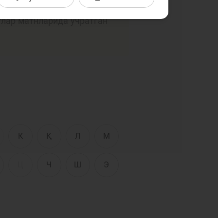
Интерактив
тўплашга ҳаракат қилдик.
хизматлар
тлар матнларида учратган
сати
Фотогалерея
Лойиҳа ҳақида
Кенгайтирилган
қидирув
Сайт харитаси
К
Қ
Л
М
Ц
Ч
Ш
Э