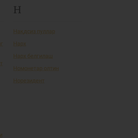
Н
Нақдсиз пуллар
нг
Нарх
Нарх белгилаш
т
Номонетар олтин
Норезидент
и