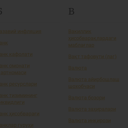
Б
В
азавий инфляция
Вакиллик
ҳисобварақлардаги
анк
маблағлар
анк кафолати
Вақт тафовути (лаг)
анк омонати
Валюта
артномаси
Валюта айирбошлаш
анк ресурслари
шохобчаси
анк тизимининг
Валюта бозори
иквидлиги
Валюта заҳиралари
анк ҳисобварағи
Валюта инқирози
анклар гуруҳи