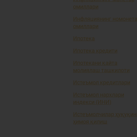
омиллари
Инфляциянинг номонет
омиллари
Ипотека
Ипотека кредити
Ипотекани қайта
молиялаш ташкилоти
Истеъмол кредитлари
Истеъмол нархлари
индекси (ИНИ)
Истеъмолчилар ҳуқуқин
ҳимоя қилиш