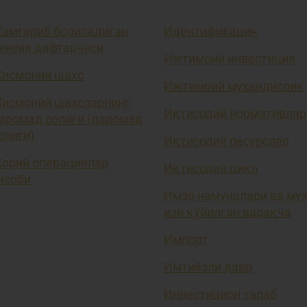
амғариб бориладиган
Идентификация
енсия дафтарчаси
Ижтимоий инвестиция
исмоний шахс
Ижтимоий муҳандислик
исмоний шахсларнинг
Иқтисодий нормативлар
аромад солиғи (даромад
олиғи)
Иқтисодий ресурслар
орий операциялар
Иқтисодий цикл
исоби
Имзо намуналари ва му
изи қўйилган варақча
Импорт
Имтиёзли давр
Инвестицион талаб