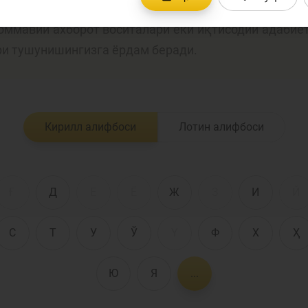
лия соҳасига оид терминларнинг аниқ таърифларини 
 оммавий ахборот воситалари ёки иқтисодий адабиё
Пул-кредит сиё
ри тушунишингизга ёрдам беради.
олия бозори
ва унинг
элементлари
анк хизматлари
Кирилл алифбоси
Лотин алифбоси
стеъмолчилари
Тадбиркорлик
уқуқлари
Ғ
Д
Е
Ё
Ж
З
И
Й
С
Т
У
Ў
Ү
Ф
Х
Ҳ
Ю
Я
...