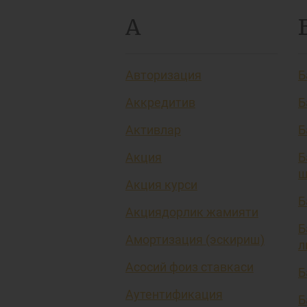
А
Авторизация
Б
Аккредитив
Б
Активлар
Б
Акция
Б
ш
Акция курси
Б
Акциядорлик жамияти
Б
Амортизация (эскириш)
л
Асосий фоиз ставкаси
Б
Аутентификация
Б