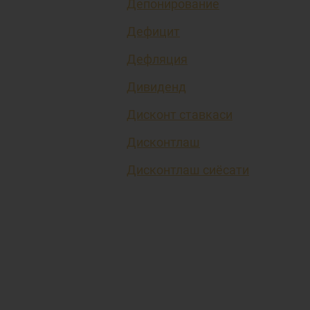
Депонирование
Дефицит
Дефляция
Дивиденд
Дисконт ставкаси
Дисконтлаш
Дисконтлаш сиёсати