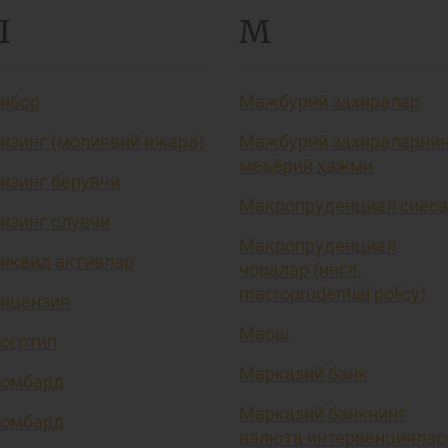
Л
М
ибор
Мажбурий захиралар
изинг (молиявий ижара)
Мажбурий захираларни
меъёрий ҳажми
изинг берувчи
Макропруденциал сиёса
изинг олувчи
Макропруденциал
иквид активлар
чоралар (ингл.
macroprudential policy)
ицензия
Маош
оготип
Марказий банк
омбард
Марказий банкнинг
омбард
валюта интервенциялар