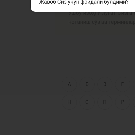
Жавоб Сиз учун фойдали бўлдими?
Ушбу луғатда банк ва мо
Ушбу изоҳли луғат Сизга
нотаниш сўз ва терминла
Тўлов ва ўтказмалар
М
Б
Молиявий
и
хавфсизлик
ҳ
А
Б
В
Г
Н
О
П
Р