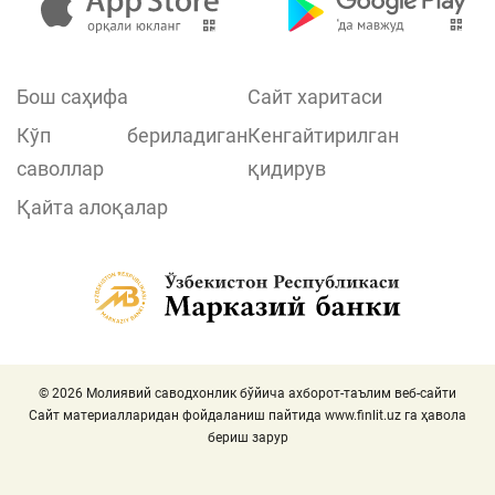
Бош саҳифа
Сайт харитаси
Кўп бериладиган
Кенгайтирилган
саволлар
қидирув
Қайта алоқалар
© 2026 Молиявий саводхонлик бўйича ахборот-таълим веб-сайти
Сайт материалларидан фойдаланиш пайтида
www.finlit.uz
га ҳавола
бериш зарур