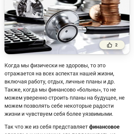
Финансовый рынок
Денежно-кредитная политика и ее элементы
Финансовая безопасность
Права потребителей банковских услуг
2
Предпринимательство
Исламское финансирование
Когда мы физически не здоровы, то это
отражается на всех аспектах нашей жизни,
Учебные материалы
включая работу, отдых, личные планы и др.
Также, когда мы финансово «больны», то не
Проекты
можем уверенно строить планы на будущее, не
Интерактивные услуги
можем позволять себе некоторые радости
Фотогалерея
жизни и чувствуем себя более уязвимыми.
О проекте
Так что же из себя представляет
финансовое