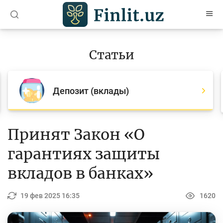
O’zb
Ўзб
Рус
Статьи
Статьи
Все статьи
Депозит (вклады)
Для банковских агентов
Деньги
Принят Закон «О
Депозит (вклады)
гарантиях защиты
Кредит
вкладов в банках»
Бюджет
19 фев 2025 16:35
1620
Платежи и переводы