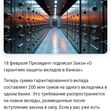
Финансовый рынок
Денежно-кредитная политика и ее элементы
Финансовая безопасность
Права потребителей банковских услуг
Предпринимательство
Исламское финансирование
18 февраля Президент подписал Закон «О
Учебные материалы
гарантиях защиты вкладов в банках».
Проекты
Теперь сумма гарантированного вклада
Интерактивные услуги
составляет 200 млн сумов на одного вкладчика в
одном банке. Это требование распространяется
Фотогалерея
на новые вклады, размещенные после
О проекте
вступления закона в силу. Если у вас уже есть