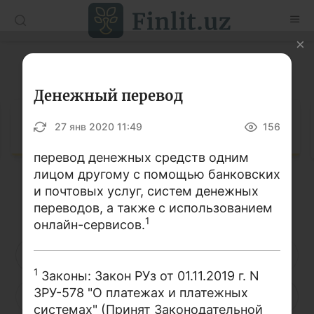
O’zb
Ўзб
Рус
Глоссарий
Статьи
Денежный перевод
Учебные материалы
Глоссарий
27 янв 2020 11:49
156
Глоссарий
перевод денежных средств одним
лицом другому с помощью банковских
Книги по финансовой грамотности
и почтовых услуг, систем денежных
Кириллица
Латиница
Видео
переводов, а также с использованием
1
онлайн-сервисов.
Проекты
А
Б
В
Г
Д
Е
Ё
1
Законы: Закон РУз от 01.11.2019 г. N
Интерактивные услуги
ЗРУ-578 "О платежах и платежных
Ж
З
И
Й
К
Л
М
Фотогалерея
системах" (Принят Законодательной