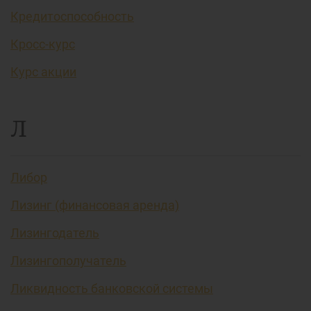
Кредитоспособность
Кросс-курс
Курс акции
Л
Либор
Лизинг (финансовая аренда)
Лизингодатель
Лизингополучатель
Ликвидность банковской системы