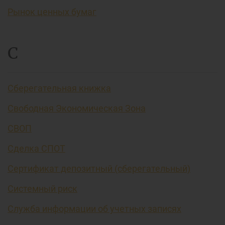
Рынок ценных бумаг
С
Сберегательная книжка
Свободная Экономическая Зона
СВОП
Сделка СПОТ
Сертификат депозитный (сберегательный)
Системный риск
Служба информации об учетных записях