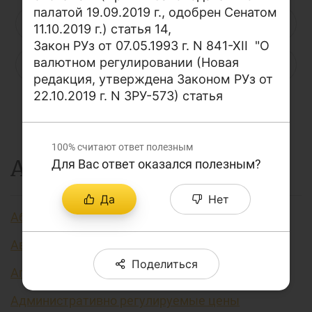
палатой 19.09.2019 г., одобрен Сенатом
О проекте
Н
О
П
Р
С
Т
У
11.10.2019 г.) статья 14,
Поиск по сайту
Закон РУз от 07.05.1993 г. N 841-XII "О
валютном регулировании (Новая
Ф
Х
Ц
Ч
Ш
Щ
Э
Карта сайта
редакция, утверждена Законом РУз от
22.10.2019 г. N ЗРУ-573) статья
Ю
Я
...
100%
считают ответ полезным
А
Для Вас ответ оказался полезным?
Да
Нет
Аббревиатура финансовых технологий
Авторизация
Поделиться
Агент финансовый
Административно регулируемые цены