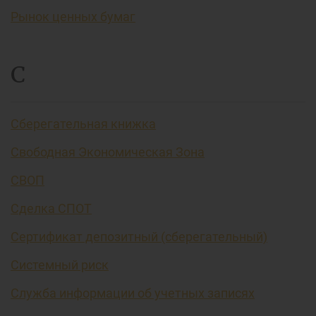
Рынок ценных бумаг
С
Сберегательная книжка
Свободная Экономическая Зона
СВОП
Сделка СПОТ
Сертификат депозитный (сберегательный)
Системный риск
Служба информации об учетных записях