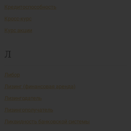
Кредитоспособность
Кросс-курс
Курс акции
Л
Либор
Лизинг (финансовая аренда)
Лизингодатель
Лизингополучатель
Ликвидность банковской системы