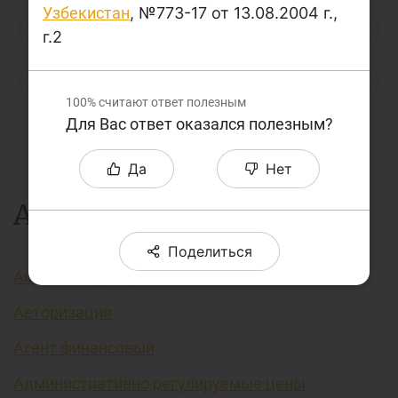
Узбекистан
, №773-17 от 13.08.2004 г.,
О проекте
Н
О
П
Р
С
Т
У
г.2
Поиск по сайту
Ф
Х
Ц
Ч
Ш
Щ
Э
Карта сайта
100%
считают ответ полезным
Для Вас ответ оказался полезным?
Ю
Я
...
Да
Нет
А
Поделиться
Аббревиатура финансовых технологий
Авторизация
Агент финансовый
Административно регулируемые цены