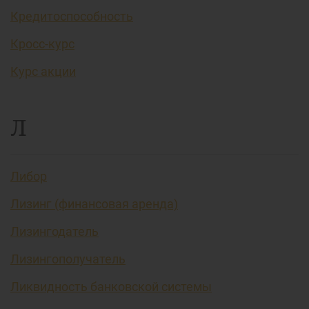
Кредитоспособность
Кросс-курс
Курс акции
Л
Либор
Лизинг (финансовая аренда)
Лизингодатель
Лизингополучатель
Ликвидность банковской системы