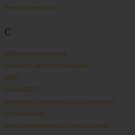
Рынок ценных бумаг
С
Сберегательная книжка
Свободная Экономическая Зона
СВОП
Сделка СПОТ
Сертификат депозитный (сберегательный)
Системный риск
Служба информации об учетных записях