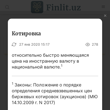
O’zb
Ўзб
Рус
Глоссарий
Статьи
Котировка
Учебные материалы
Глоссарий
27 янв 2020 15:17
278
Глоссарий
относительно быстро меняющаяся
цена на иностранную валюту в
Книги по финансовой грамотности
1
национальной валюте.
Кириллица
Латиница
Видео
1
Законы: Положение о порядке
Проекты
А
Б
В
Г
Д
Е
Ё
определения средневзвешенных цен
биржевых котировок (аукционов) (МЮ
Интерактивные услуги
14.10.2009 г. N 2017)
Ж
З
И
Й
К
Л
М
Фотогалерея