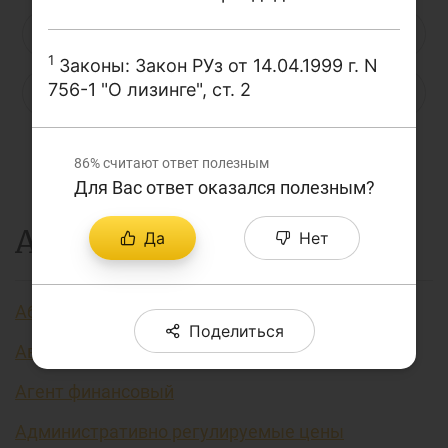
О проекте
Н
О
П
Р
С
Т
У
1
Поиск по сайту
Законы: Закон РУз от 14.04.1999 г. N
756-1 "О лизинге", ст. 2
Ф
Х
Ц
Ч
Ш
Щ
Э
Карта сайта
Ю
Я
...
86%
считают ответ полезным
Для Вас ответ оказался полезным?
А
Да
Нет
Аббревиатура финансовых технологий
Поделиться
Авторизация
Агент финансовый
Административно регулируемые цены