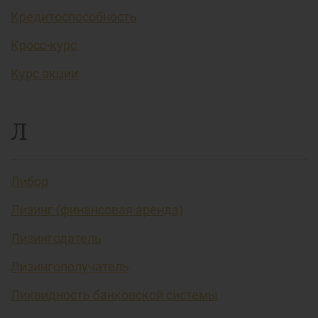
Кредитоспособность
Кросс-курс
Курс акции
Л
Либор
Лизинг (финансовая аренда)
Лизингодатель
Лизингополучатель
Ликвидность банковской системы