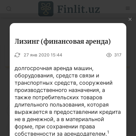
O’zb
Ўзб
Рус
Глоссарий
Статьи
Лизинг (финансовая аренда)
Учебные материалы
Глоссарий
27 янв 2020 15:44
317
Глоссарий
долгосрочная аренда машин,
оборудования, средств связи и
Книги по финансовой грамотности
транспортных средств, сооружений
Кириллица
Латиница
Видео
производственного назначения, а
также потребительских товаров
длительного пользования, которая
Проекты
А
Б
В
Г
Д
Е
Ё
выражается в предоставлении кредита
не в денежной, а в материальной
Интерактивные услуги
форме, при сохранении права
Ж
З
И
Й
К
Л
М
Фотогалерея
1
собственности за арендодателем.