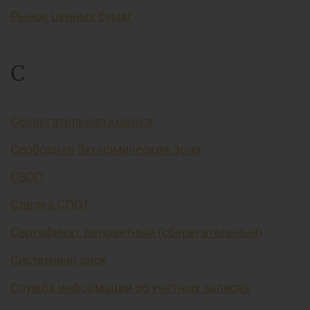
Рынок ценных бумаг
С
Сберегательная книжка
Свободная Экономическая Зона
СВОП
Сделка СПОТ
Сертификат депозитный (сберегательный)
Системный риск
Служба информации об учетных записях