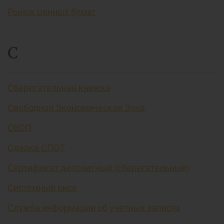
Рынок ценных бумаг
С
Сберегательная книжка
Свободная Экономическая Зона
СВОП
Сделка СПОТ
Сертификат депозитный (сберегательный)
Системный риск
Служба информации об учетных записях