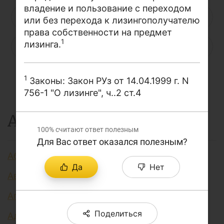
владение и пользование с переходом
О проекте
Н
О
П
Р
С
Т
У
или без перехода к лизингополучателю
права собственности на предмет
Поиск по сайту
1
лизинга.
Ф
Х
Ц
Ч
Ш
Щ
Э
Карта сайта
Ю
Я
...
1
Законы: Закон РУз от 14.04.1999 г. N
756-1 "О лизинге", ч..2 ст.4
А
100%
считают ответ полезным
Для Вас ответ оказался полезным?
Аббревиатура финансовых технологий
Да
Нет
Авторизация
Агент финансовый
Поделиться
Административно регулируемые цены