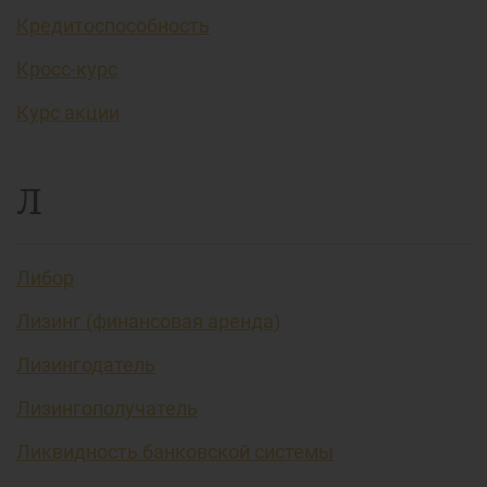
Кредитоспособность
Кросс-курс
Курс акции
Л
Либор
Лизинг (финансовая аренда)
Лизингодатель
Лизингополучатель
Ликвидность банковской системы