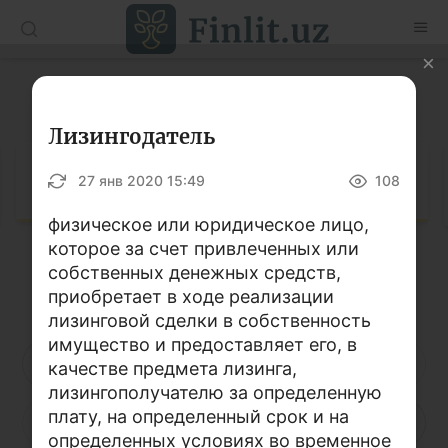
O’zb
Ўзб
Рус
Глоссарий
Статьи
Лизингодатель
Учебные материалы
Глоссарий
27 янв 2020 15:49
108
Глоссарий
физическое или юридическое лицо,
которое за счет привлеченных или
Книги по финансовой грамотности
собственных денежных средств,
Кириллица
Латиница
Видео
приобретает в ходе реализации
лизинговой сделки в собственность
имущество и предоставляет его, в
Проекты
А
Б
В
Г
Д
Е
Ё
качестве предмета лизинга,
лизингополучателю за определенную
Интерактивные услуги
плату, на определенный срок и на
Ж
З
И
Й
К
Л
М
Фотогалерея
определенных условиях во временное