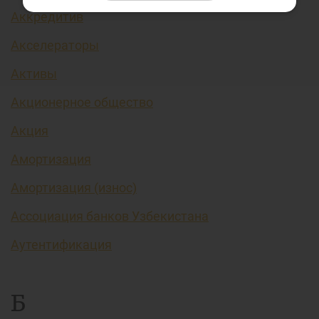
Аккредитив
Акселераторы
Активы
Акционерное общество
Акция
Амортизация
Амортизация (износ)
Ассоциация банков Узбекистана
Аутентификация
Б