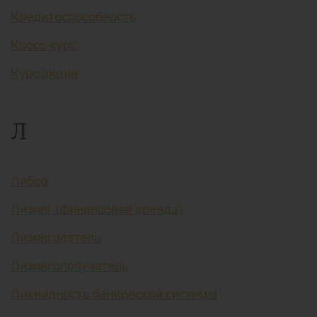
Кредитоспособность
Кросс-курс
Курс акции
Л
Либор
Лизинг (финансовая аренда)
Лизингодатель
Лизингополучатель
Ликвидность банковской системы