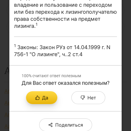
владение и пользование с переходом
О проекте
Н
О
П
Р
С
Т
У
или без перехода к лизингополучателю
права собственности на предмет
Поиск по сайту
1
лизинга.
Ф
Х
Ц
Ч
Ш
Щ
Э
Карта сайта
Ю
Я
...
1
Законы: Закон РУз от 14.04.1999 г. N
756-1 "О лизинге", ч..2 ст.4
А
100%
считают ответ полезным
Для Вас ответ оказался полезным?
Аббревиатура финансовых технологий
Да
Нет
Авторизация
Агент финансовый
Поделиться
Административно регулируемые цены