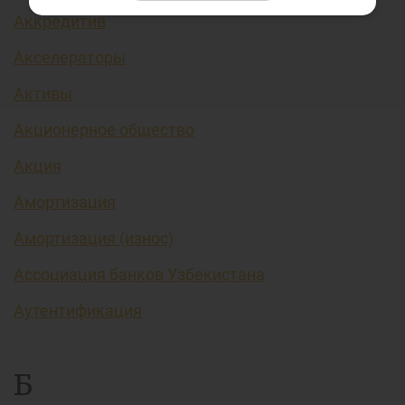
Аккредитив
Акселераторы
Активы
Акционерное общество
Акция
Амортизация
Амортизация (износ)
Ассоциация банков Узбекистана
Аутентификация
Б