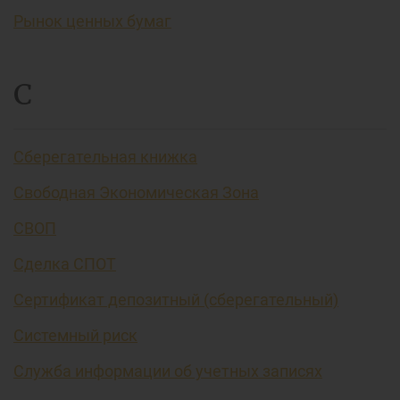
Рынок ценных бумаг
С
Сберегательная книжка
Свободная Экономическая Зона
СВОП
Сделка СПОТ
Сертификат депозитный (сберегательный)
Системный риск
Служба информации об учетных записях