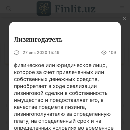
O’zb
Ўзб
Рус
Глоссарий
Статьи
Лизингодатель
Учебные материалы
Глоссарий
27 янв 2020 15:49
109
Глоссарий
физическое или юридическое лицо,
которое за счет привлеченных или
Книги по финансовой грамотности
собственных денежных средств,
Кириллица
Латиница
Видео
приобретает в ходе реализации
лизинговой сделки в собственность
имущество и предоставляет его, в
Проекты
А
Б
В
Г
Д
Е
Ё
качестве предмета лизинга,
лизингополучателю за определенную
Интерактивные услуги
плату, на определенный срок и на
Ж
З
И
Й
К
Л
М
Фотогалерея
определенных условиях во временное