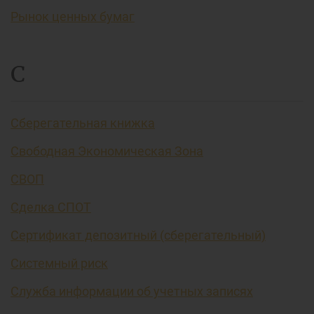
Рынок ценных бумаг
С
Сберегательная книжка
Свободная Экономическая Зона
СВОП
Сделка СПОТ
Сертификат депозитный (сберегательный)
Системный риск
Служба информации об учетных записях