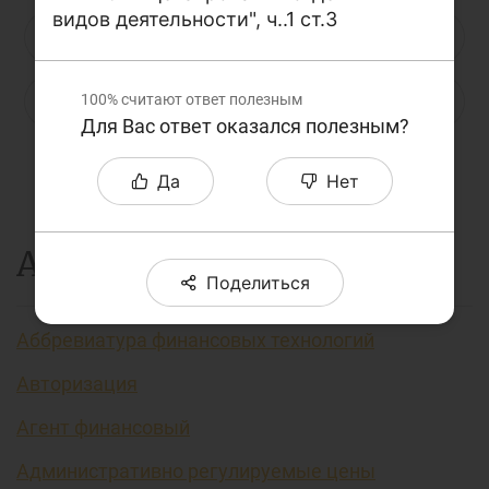
видов деятельности", ч..1 ст.3
О проекте
Н
О
П
Р
С
Т
У
Поиск по сайту
Ф
100%
Х
считают ответ полезным
Ц
Ч
Ш
Щ
Э
Карта сайта
Для Вас ответ оказался полезным?
Ю
Я
...
Да
Нет
А
Поделиться
Аббревиатура финансовых технологий
Авторизация
Агент финансовый
Административно регулируемые цены