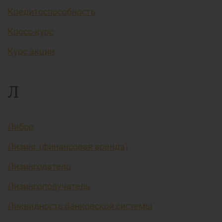
Кредитоспособность
Кросс-курс
Курс акции
Л
Либор
Лизинг (финансовая аренда)
Лизингодатель
Лизингополучатель
Ликвидность банковской системы