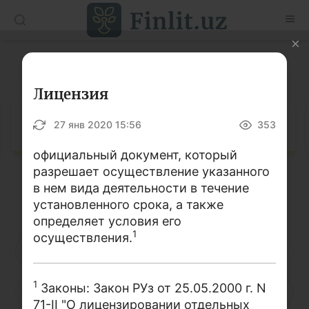
O’zb
Ўзб
Рус
Глоссарий
Статьи
Лицензия
Учебные материалы
Глоссарий
27 янв 2020 15:56
353
Глоссарий
официальный документ, который
разрешает осуществление указанного
Книги по финансовой грамотности
в нем вида деятельности в течение
Кириллица
Латиница
Видео
установленного срока, а также
определяет условия его
1
осуществления.
Проекты
А
Б
В
Г
Д
Е
Ё
Интерактивные услуги
1
Законы: Закон РУз от 25.05.2000 г. N
Ж
З
И
Й
К
Л
М
Фотогалерея
71-II "О лицензировании отдельных