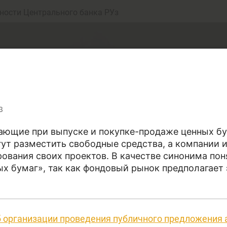
ности Центрального банка РУз
3
ающие при выпуске и покупке-продаже ценных бу
ут разместить свободные средства, а компании и
еньги
Депозит (вклад
рования своих проектов. В качестве синонима по
ых бумаг», так как фондовый рынок предполагает
юджет
Платежи и пере
рались собрать точные определения терминов, от
б организации проведения публичного предложения 