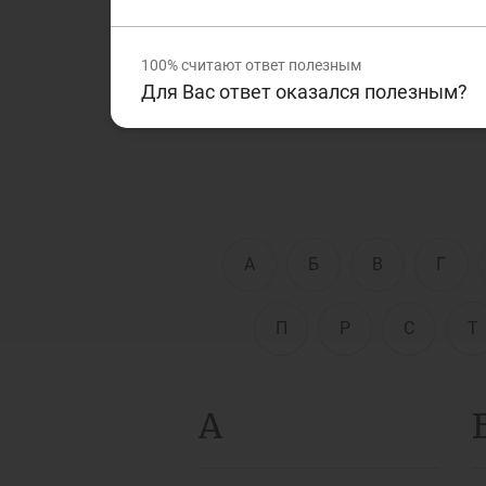
финансовой сферам. Дан
текстах, которые Вы чита
Д
100%
считают ответ полезным
Финансовый рынок
п
Для Вас ответ оказался полезным?
э
Права потребителей
банковских услуг
Предприн
А
Б
В
Г
П
Р
С
Т
А