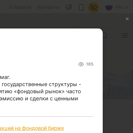
О проекте
Контакты
Рус
Учебные материалы
165
Глоссарий
маг.
 государственные структуры -
ы)
Книги по финансовой
нятию «фондовый рынок» часто
грамотности
 эмиссию и сделки с ценными
Видео
воды
Проекты
носящихся к банковской и
акций на фондовой бирже