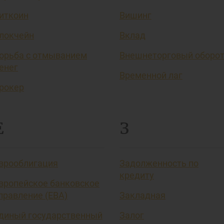
иткоин
Вишинг
локчейн
Вклад
орьба с отмыванием
Внешнеторговый оборо
енег
Временной лаг
рокер
Е
З
врооблигация
Задолженность по
кредиту
вропейское банковское
правление (EBA)
Закладная
диный государственный
Залог