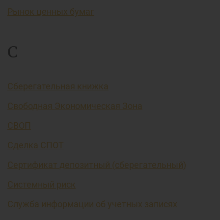
Рынок ценных бумаг
С
Сберегательная книжка
Свободная Экономическая Зона
СВОП
Сделка СПОТ
Сертификат депозитный (сберегательный)
Системный риск
Служба информации об учетных записях