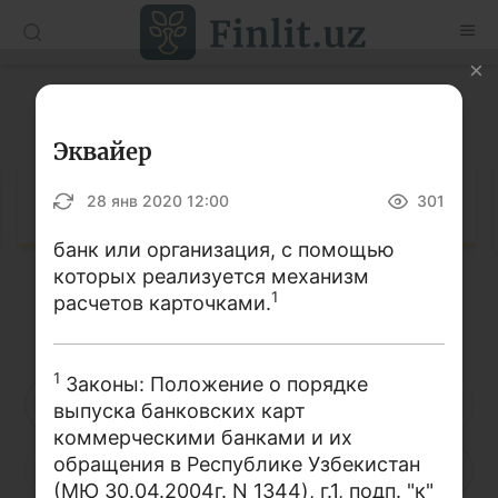
O’zb
Ўзб
Рус
Глоссарий
Статьи
Эквайер
Учебные материалы
Глоссарий
28 янв 2020 12:00
301
Глоссарий
банк или организация, с помощью
которых реализуется механизм
Книги по финансовой грамотности
1
расчетов карточками.
Кириллица
Латиница
Видео
1
Законы: Положение о порядке
Проекты
А
Б
В
Г
Д
Е
Ё
выпуска банковских карт
коммерческими банками и их
Интерактивные услуги
обращения в Республике Узбекистан
Ж
З
И
Й
К
Л
М
Фотогалерея
(МЮ 30.04.2004г. N 1344), г.1, подп. "к"