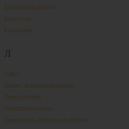
Кредитоспособность
Кросс-курс
Курс акции
Л
Либор
Лизинг (финансовая аренда)
Лизингодатель
Лизингополучатель
Ликвидность банковской системы