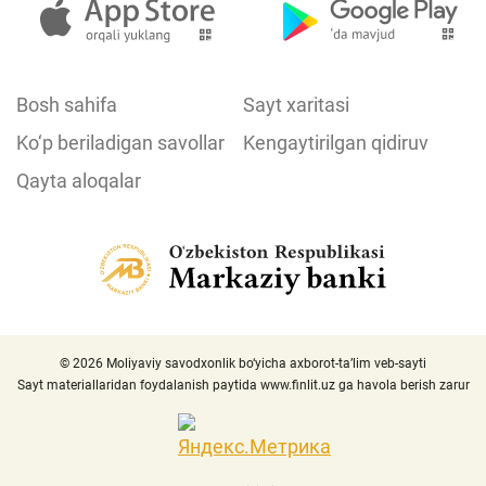
Bosh sahifa
Sayt xaritasi
Ko‘p beriladigan savollar
Kengaytirilgan qidiruv
Qayta aloqalar
© 2026 Moliyaviy savodxonlik bo‘yicha axborot-ta’lim veb-sayti
Sayt materiallaridan foydalanish paytida
www.finlit.uz
ga havola berish zarur