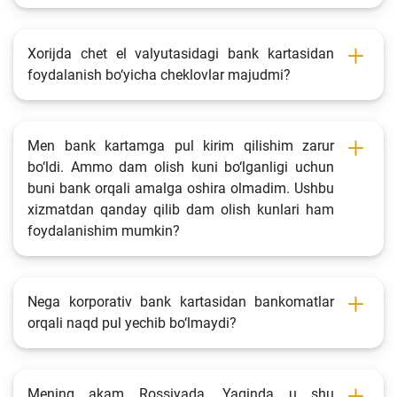
Xorijda chet el valyutasidagi bank kartasidan
foydalanish bo‘yicha cheklovlar majudmi?
Men bank kartamga pul kirim qilishim zarur
bo‘ldi. Ammo dam olish kuni bo‘lganligi uchun
buni bank orqali amalga oshira olmadim. Ushbu
xizmatdan qanday qilib dam olish kunlari ham
foydalanishim mumkin?
Nega korporativ bank kartasidan bankomatlar
orqali naqd pul yechib bo‘lmaydi?
Mening akam Rossiyada. Yaqinda u shu