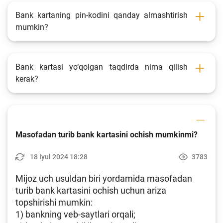
Fotogalereya
Bank kartaning pin-kodini qanday almashtirish
mumkin?
Loyiha haqida
Kengaytirilgan qidiruv
Bank kartasi yo‘qolgan taqdirda nima qilish
Sayt xaritasi
kerak?
Masofadan turib bank kartasini ochish mumkinmi?
18 Iyul 2024 18:28
3783
Mijoz uch usuldan biri yordamida masofadan
turib bank kartasini ochish uchun ariza
topshirishi mumkin:
1) bankning veb-saytlari orqali;