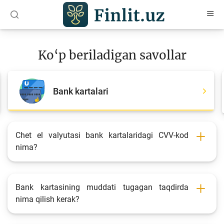
O‘zb
Ўзб
Рус
Ko‘p beriladigan savollar
Maqolalar
O‘quv qo‘llanmalar
Bank kartalari
Loyihalar
Interaktiv xizmatlar
Chet el valyutasi bank kartalaridagi CVV-kod
nima?
Depozit va kredit kalkulyatorlari
Ko‘p beriladigan savollar
So‘rovnoma
Bank kartasining muddati tugagan taqdirda
nima qilish kerak?
So‘rovlar