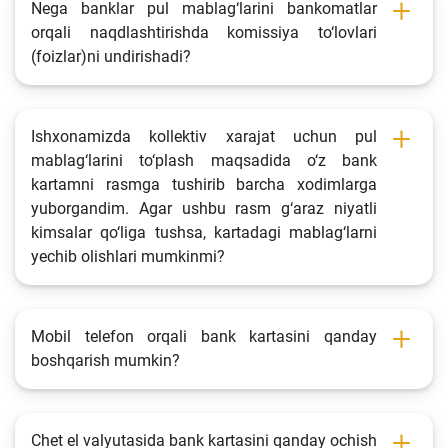
Nega banklar pul mablag‘larini bankomatlar
orqali naqdlashtirishda komissiya to‘lovlari
(foizlar)ni undirishadi?
Ishxonamizda kollektiv xarajat uchun pul
mablag‘larini to‘plash maqsadida o‘z bank
kartamni rasmga tushirib barcha xodimlarga
yuborgandim. Agar ushbu rasm g‘araz niyatli
kimsalar qo‘liga tushsa, kartadagi mablag‘larni
yechib olishlari mumkinmi?
Mobil telefon orqali bank kartasini qanday
boshqarish mumkin?
Chet el valyutasida bank kartasini qanday ochish