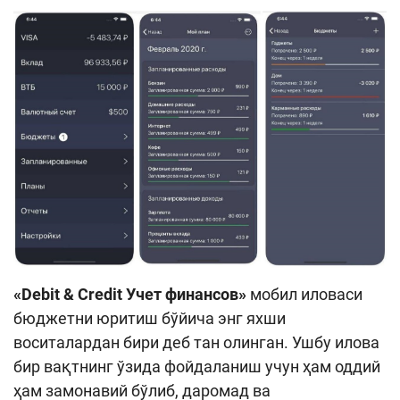
«Debit & Credit Учет финансов»
мобил иловаси
бюджетни юритиш бўйича энг яхши
воситалардан бири деб тан олинган. Ушбу илова
бир вақтнинг ўзида фойдаланиш учун ҳам оддий
ҳам замонавий бўлиб, даромад ва