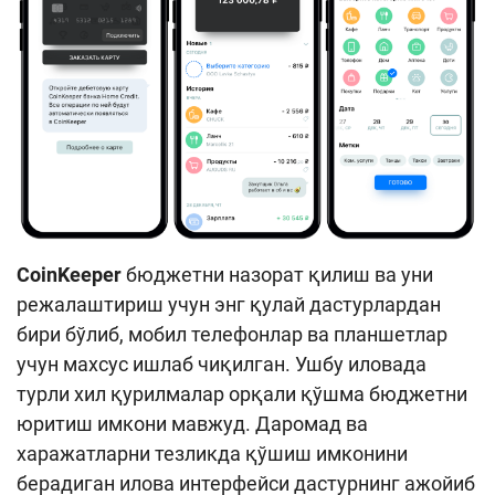
CoinKeeper
бюджетни назорат қилиш ва уни
режалаштириш учун энг қулай дастурлардан
бири бўлиб, мобил телефонлар ва планшетлар
учун махсус ишлаб чиқилган. Ушбу иловада
турли хил қурилмалар орқали қўшма бюджетни
юритиш имкони мавжуд. Даромад ва
харажатларни тезликда қўшиш имконини
берадиган илова интерфейси дастурнинг ажойиб