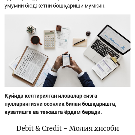
умумий бюджетни бошқариши мумкин.
Кенгайтирилган қидирув
Сайт харитаси
Қуйида келтирилган иловалар сизга
пулларингизни осонлик билан бошқаришга,
кузатишга ва тежашга ёрдам беради.
Debit & Credit - Молия ҳисоби