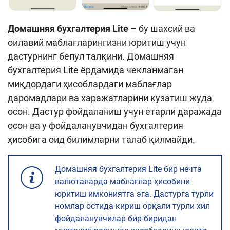
Домашняя бухгалтерия Lite
– бу шахсий ва
оилавий маблағларингизни юритиш учун
дастурнинг бепул талқини. Домашняя
бухгалтерия Lite ёрдамида чекланмаган
миқдордаги ҳисоблардаги маблағлар
даромадлари ва харажатларини кузатиш жуда
осон. Дастур фойдаланиш учун етарли даражада
осон ва у фойдаланувчидан бухгалтерия
ҳисобига оид билимларни талаб қилмайди.
Домашняя бухгалтерия Lite бир нечта
валюталарда маблағлар ҳисобини
юритиш имкониятга эга. Дастурга турли
номлар остида кириш орқали турли хил
фойдаланувчилар бир-биридан