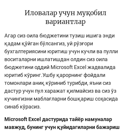
Иловалар учун муқобил
вариантлар
Агар сиз оила бюджетини тузиш ишига энди
қадам қўйган бўлсангиз, уй рўзғори
бухгалтериясини юритиш учун кучли ва пулли
воситаларни ишлатишдан олдин сиз оила
бюджетини оддий Microsoft Excel жадвалида
юритиб кўринг.Ушбу қарорнинг фойдали
томонлари аниқ кўриниб турибди, яъни сиз
дастур учун пул харажат қилмайсиз ва сиз ўз
кучингизни маблағларни бошқариш соҳасида
синаб кўрасиз.
Microsoft Excel дастурида тайёр намуналар
мавжуд, бунинг учун қуйидагиларни бажариш