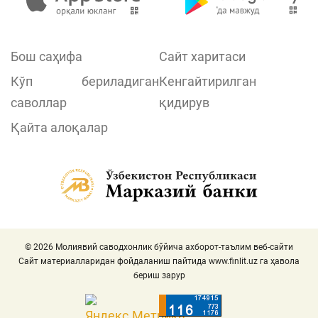
Бош саҳифа
Сайт харитаси
Кўп бериладиган
Кенгайтирилган
саволлар
қидирув
Қайта алоқалар
© 2026 Молиявий саводхонлик бўйича ахборот-таълим веб-сайти
Сайт материалларидан фойдаланиш пайтида
www.finlit.uz
га ҳавола
бериш зарур