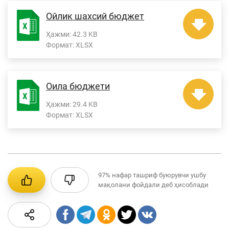
Ойлик шахсий бюджет
Ҳажми:
42.3 KB
Формат:
XLSX
Оила бюджети
Ҳажми:
29.4 KB
Формат:
XLSX
97%
нафар ташриф буюрувчи ушбу
мақолани фойдали деб ҳисоблади