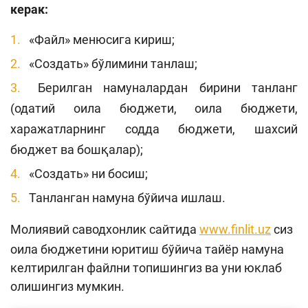
керак:
«Файл» менюсига кириш;
«Создать» бўлимини танлаш;
Берилган намуналардан бирини танланг
(одатий оила бюджети, оила бюджети,
харажатларнинг содда бюджети, шахсий
бюджет ва бошқалар);
«Создать» ни босиш;
Танланган намуна бўйича ишлаш.
Молиявий саводхонлик сайтида
www.finlit.uz
сиз
оила бюджетини юритиш бўйича тайёр намуна
келтирилган файлни топишингиз ва уни юклаб
олишингиз мумкин.