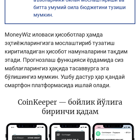
битта умумий оила бюджетини тузиши
мумкин.
MoneyWiz иловаси ҳисоботлар ҳамда
эҳтиёжларингизга мослаштириб тузатиш
киритиладиган ҳисобот намуналарини тақдим
этади. Прогнозлаш функцияси ёрдамида сиз
маблағларингиз ҳақида тасаввурга эга
бўлишингиз мумкин. Ушбу дастур ҳар қандай
смартфон платформасида ишлай олади.
CoinKeeper — бойлик йўлига
биринчи қадам