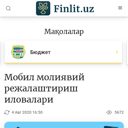
O’zb
Ўзб
Рус
Мақолалар
Мақолалар
Барча мақолалар
Бюджет
Банк агентлари учун
Пул
Мобил молиявий
Ислом молияси
режалаштириш
Депозит (омонатлар)
иловалари
Кредит
4 Авг 2020 16:50
5672
Бюджет