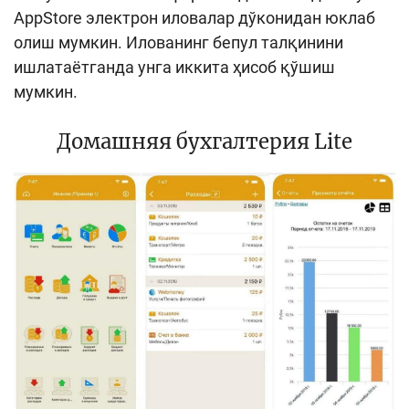
AppStore электрон иловалар дўконидан юклаб
олиш мумкин. Илованинг бепул талқинини
ишлатаётганда унга иккита ҳисоб қўшиш
мумкин.
Домашняя бухгалтерия Lite