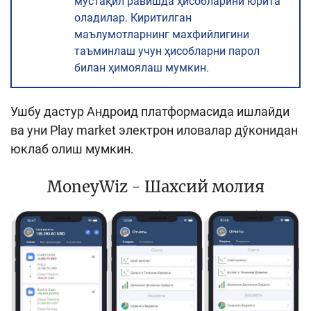
мустақил равишда ҳисобларини юрита
оладилар. Киритилган
маълумотларнинг махфийлигини
таъминлаш учун ҳисобларни парол
билан ҳимоялаш мумкин.
Ушбу дастур Андроид платформасида ишлайди
ва уни Play market электрон иловалар дўконидан
юклаб олиш мумкин.
MoneyWiz - Шахсий молия