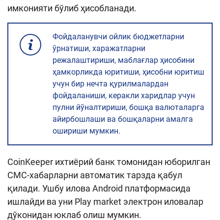
имконияти бўлиб ҳисобланади.
Фойдаланувчи ойлик бюджетларни
ўрнатиши, харажатларни
режалаштириши, маблағлар ҳисобини
ҳамкорликда юритиши, ҳисобни юритиш
учун бир нечта қурилмалардан
фойдаланиши, керакли харидлар учун
пулни йўналтириши, бошқа валюталарга
айирбошлаши ва бошқаларни амалга
ошириши мумкин.
CoinKeeper ихтиёрий банк томонидан юборилган
СМС-хабарларни автоматик тарзда қабул
қилади. Ушбу илова Android платформасида
ишлайди ва уни Play market электрон иловалар
дўконидан юклаб олиш мумкин.