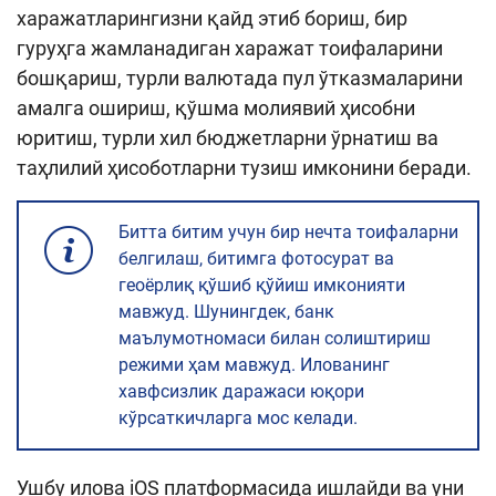
харажатларингизни қайд этиб бориш, бир
гуруҳга жамланадиган харажат тоифаларини
бошқариш, турли валютада пул ўтказмаларини
амалга ошириш, қўшма молиявий ҳисобни
юритиш, турли хил бюджетларни ўрнатиш ва
таҳлилий ҳисоботларни тузиш имконини беради.
Битта битим учун бир нечта тоифаларни
белгилаш, битимга фотосурат ва
геоёрлиқ қўшиб қўйиш имконияти
мавжуд. Шунингдек, банк
маълумотномаси билан солиштириш
режими ҳам мавжуд. Илованинг
хавфсизлик даражаси юқори
кўрсаткичларга мос келади.
Ушбу илова iOS платформасида ишлайди ва уни