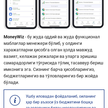
MoneyWiz
- бу жуда оддий ва жуда функционал
маблағлар менежери бўлиб, у олдинги
харажатларни ҳисобга олган ҳолда мавжуд
вазият, келажак режалари ва уларга эришиш
самарадорлиги тўғрисида тўлиқ тасаввур бериш
имконига эга. Сизнинг барча ҳисобларингиз,
бюджетларингиз ва тўловларингиз бир жойда
бўлади.
Ушбу иловадан фойдаланиб, оиланинг
ҳар бир аъзоси ўз бюджетини бошқа
аъзоларники билан мослаштириши ва