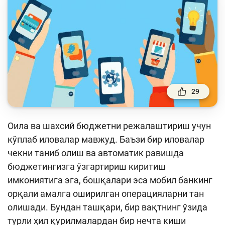
Тўлов ва ўтказмалар
Молия бозори
Пул-кредит сиёсати ва унинг элементлари
Молиявий хавфсизлик
Банк хизматлари истеъмолчилари
ҳуқуқлари
29
Тадбиркорлик
Оила ва шахсий бюджетни режалаштириш учун
кўплаб иловалар мавжуд. Баъзи бир иловалар
Ўқув қўлланмалар
чекни таниб олиш ва автоматик равишда
Лойиҳалар
бюджетингизга ўзгартириш киритиш
имкониятига эга, бошқалари эса мобил банкинг
Интерактив хизматлар
орқали амалга оширилган операцияларни тан
Фотогалерея
олишади. Бундан ташқари, бир вақтнинг ўзида
Лойиҳа ҳақида
турли ҳил қурилмалардан бир нечта киши