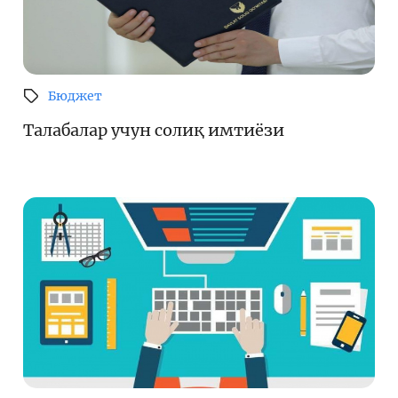
Бюджет
Талабалар учун солиқ имтиёзи