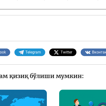
ook
Telegram
Twitter
Вконта
ҳам қизиқ бўлиши мумкин: