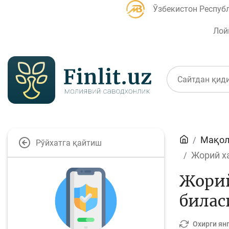
Ўзбекистон Респуб
Лой
Мақолалар
Мақол
Рўйхатга қайтиш
Банк агентлари учун
П
Жорий х
Жорий
билас
Депозит (омонатлар)
К
Охирги ян