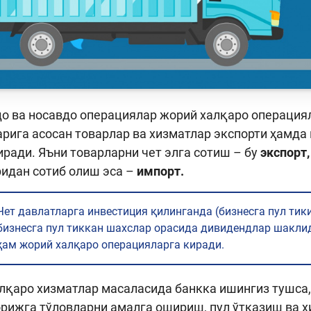
о ва носавдо операциялар жорий халқаро операциял
рига асосан товарлар ва хизматлар экспорти ҳамда
иради. Яъни товарларни чет элга сотиш – бу
экспорт,
идан сотиб олиш эса –
импорт.
Чет давлатларга инвестиция қилинганда (бизнесга пул тик
бизнесга пул тиккан шахслар орасида дивидендлар шакли
ҳам жорий халқаро операцияларга киради.
алқаро хизматлар масаласида банкка ишингиз тушса
орижга тўловларни амалга ошириш, пул ўтказиш ва х