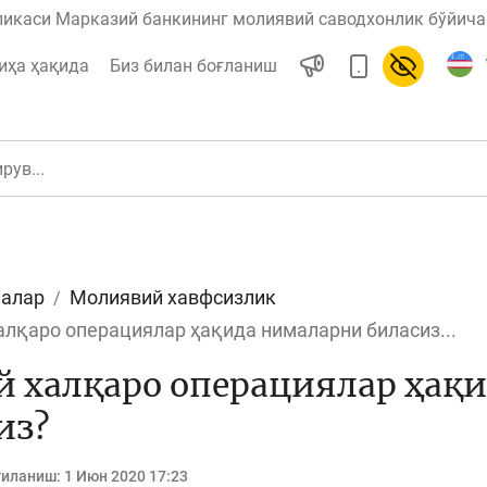
ликаси Марказий банкининг молиявий саводхонлик бўйича 
иҳа ҳақида
Биз билан боғланиш
алар
Молиявий хавфсизлик
ул
Ислом молияси
алқаро операциялар ҳақида нималарни биласиз...
 халқаро операциялар ҳақ
из?
редит
Бюджет
гиланиш:
1 Июн 2020 17:23