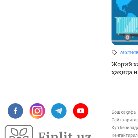
Молияв
Жорий х
ҳақида 
Бош саҳифа
Сайт харита
Кўп берилад
Кенгайтирил