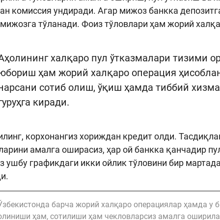
н комиссия ундиради. Агар мижоз банкка депозитга
мижозга тўланади. Фоиз тўловлари ҳам жорий халқа
Аҳолининг халқаро пул ўтказмалари тизими ор
юбориш ҳам жорий халқаро операция ҳисоблан
нарсани сотиб олиш, ўқиш ҳамда тиббий хизма
гуруҳга киради.
илинг, корхонангиз хориждан кредит олди. Тасдиқла
ларини амалга оширасиз, ҳар ой банкка қанчадир пул
з ушбу графикдаги икки ойлик тўловини бир мартада
и.
Ўзбекистонда барча жорий халқаро операциялар ҳамда у б
олиниши ҳам, сотилиши ҳам чекловларсиз амалга оширила