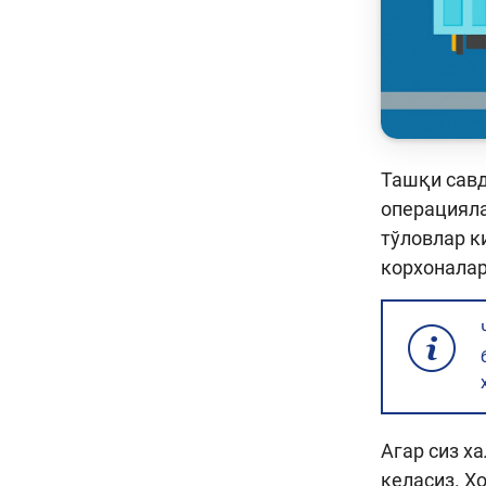
Ташқи савд
операцияла
тўловлар к
корхоналар
Агар сиз х
келасиз. Х