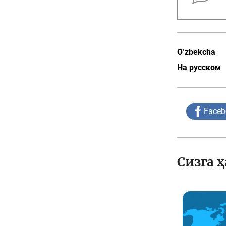
O’zbekcha
На русском
Faceb
Сизга 