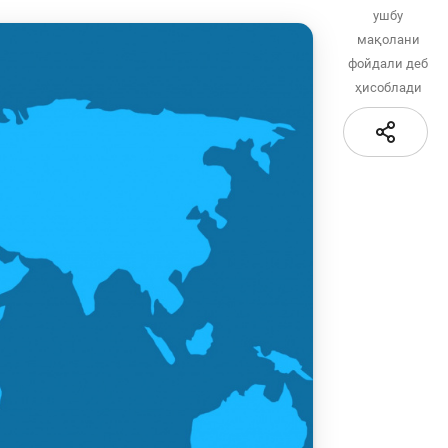
қидирув
ушбу
Сайт харитаси
мақолани
сати
фойдали деб
ҳисоблади