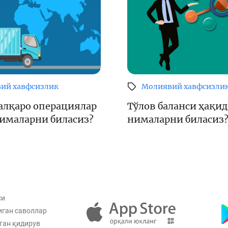
ий хавфсизлик
Молиявий хавфсизли
алқаро операциялар
Тўлов баланси ҳақид
нималарни биласиз?
нималарни биласиз
си
иган саволлар
ган қидирув