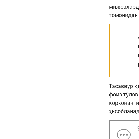
мижозларда
томонидан 
Тасаввур қ
фоиз тўлов
корхонанги
ҳисобланад