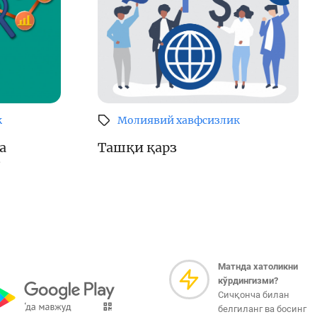
к
Молиявий хавфсизлик
а
Ташқи қарз
?
Матнда хатоликни
кўрдингизми?
Сичқонча билан
белгиланг ва босинг