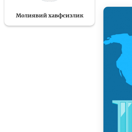
Молиявий хавфсизлик
Тўлов ва ўтказмалар
М
Б
Молиявий
и
хавфсизлик
ҳ