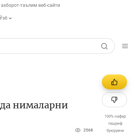
ахборот-таълим веб-сайти
Ўзб
Ўқув қўлланмалар
Лойиҳалар
Интерактив
хизматлар
ида нималарни
Фотогалерея
Лойиҳа ҳақида
100%
нафар
ташриф
Кенгайтирилган
2568
буюрувчи