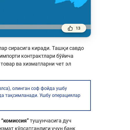
13
ар сирасига киради. Ташқи савдо
 импорти контрактлари бўйича
товар ва хизматларни чет эл
илса), олинган соф фойда ушбу
да тақсимланади. Ушбу операциялар
,
“комиссия”
тушунчасига дуч
измат кўрсатганлиги учун банк