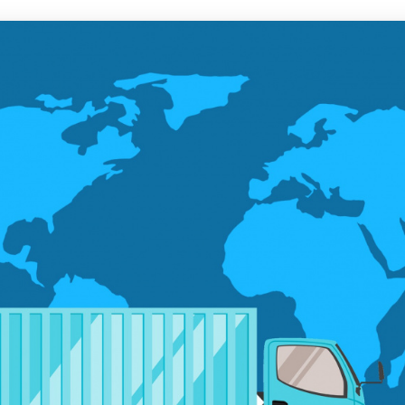
Пул-кредит сиё
олия бозори
ва унинг
элементлари
анк хизматлари
стеъмолчилари
Тадбиркорлик
уқуқлари