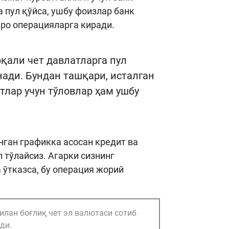
 пул қўйса, ушбу фоизлар банк
ро операцияларга киради.
қали чет давлатларга пул
ади. Бундан ташқари, исталган
тлар учун тўловлар ҳам ушбу
нган графикка асосан кредит ва
 тўлайсиз. Агарки сизнинг
 ўтказса, бу операция жорий
илан боғлиқ чет эл валютаси сотиб
ди.