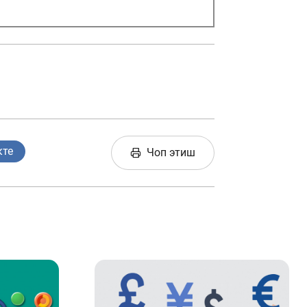
кте
Чоп этиш