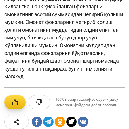
қилсангиз, банк ҳисобланган фоизларни
омонатнинг асосий суммасидан чегириб қолиши
мумкин. Омонат фоизларини чегириб қолиш
ҳолати омонатнинг муддатидан олдин ёпилган
ойи учун, баъзида эса бутун давр учун
қўлланилиши мумкин. Омонатни муддатидан
олдин ёпганда фоизларини йўқотмаслик,
фақатгина бундай шарт омонат шартномасида
кўзда тутилган тақдирда, бунинг имконияти
мавжуд.
100%
нафар ташриф буюрувчи ушбу
мақолани фойдали деб ҳисоблади