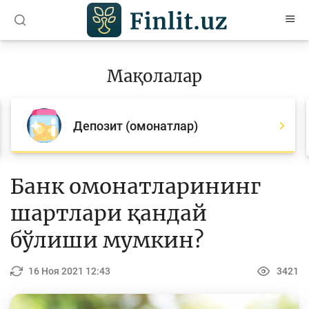
O’zb
Ўзб
Рус
Мақолалар
Мақолалар
Барча мақолалар
Депозит (омонатлар)
Банк агентлари учун
Пул
Банк омонатларининг
Ислом молияси
шартлари қандай
Депозит (омонатлар)
бўлиши мумкин?
Кредит
16 Ноя 2021 12:43
3421
Бюджет