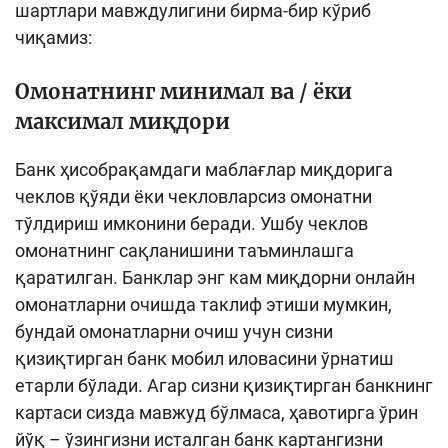
шартлари мавждулигини бирма-бир кўриб
Кенгайтирилган қидирув
чиқамиз:
Сайт харитаси
Омонатнинг минимал ва / ёки
максимал миқдори
Банк ҳисобрақамдаги маблағлар миқдорига
чеклов қўяди ёки чекловларсиз омонатни
тўлдириш имконини беради. Ушбу чеклов
омонатнинг сақланишини таъминлашга
қаратилган. Банклар энг кам миқдорни онлайн
омонатларни очишда таклиф этиши мумкин,
бундай омонатларни очиш учун сизни
қизиқтирган банк мобил иловасини ўрнатиш
етарли бўлади. Агар сизни қизиқтирган банкнинг
картаси сизда мавжуд бўлмаса, ҳавотирга ўрин
йўқ – ўзингизни исталган банк картангизни