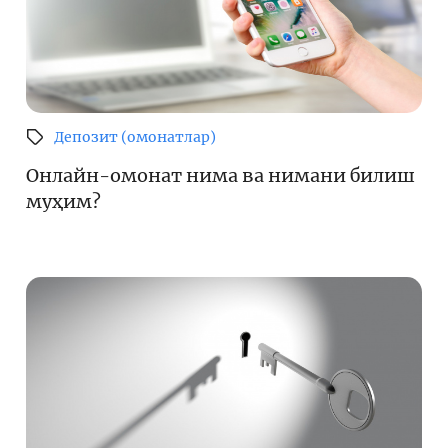
Депозит (омонатлар)
Онлайн-омонат нима ва нимани билиш
муҳим?