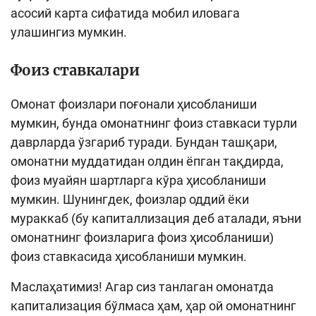
асосий карта сифатида мобил иловага
улашингиз мумкин.
Фоиз ставкалари
Омонат фоизлари поғонали ҳисобланиши
мумкин, бунда омонатнинг фоиз ставкаси турли
даврларда ўзгариб туради. Бундан ташқари,
омонатни муддатидан олдин ёпган тақдирда,
фоиз муайян шартларга кўра ҳисобланиши
мумкин. Шунингдек, фоизлар оддий ёки
мураккаб (бу капиталлизация деб аталади, яъни
омонатнинг фоизларига фоиз ҳисобланиши)
фоиз ставкасида ҳисобланиши мумкин.
Маслаҳатимиз! Агар сиз танлаган омонатда
капитализация бўлмаса ҳам, ҳар ой омонатнинг