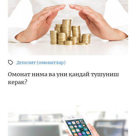
Депозит (омонатлар)
Омонат нима ва уни қандай тушуниш
керак?