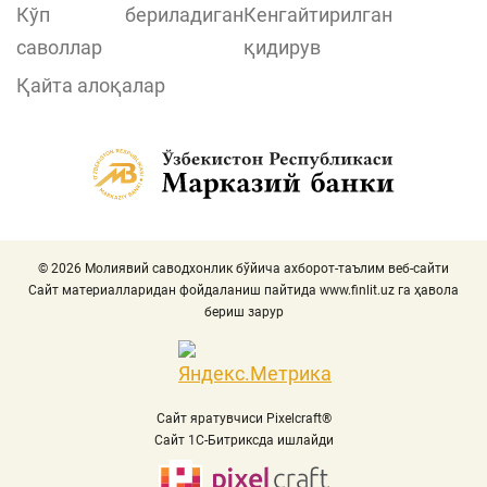
Кўп бериладиган
Кенгайтирилган
саволлар
қидирув
Қайта алоқалар
© 2026 Молиявий саводхонлик бўйича ахборот-таълим веб-сайти
Сайт материалларидан фойдаланиш пайтида
www.finlit.uz
га ҳавола
бериш зарур
Сайт яратувчиси Pixelcraft®
Сайт 1C-Битриксда ишлайди