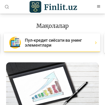
O’zb
Ўзб
Рус
Мақолалар
Мақолалар
Пул-кредит сиёсати ва унинг
Барча мақолалар
элементлари
Банк агентлари учун
Пул
Ислом молияси
Депозит (омонатлар)
Кредит
Бюджет