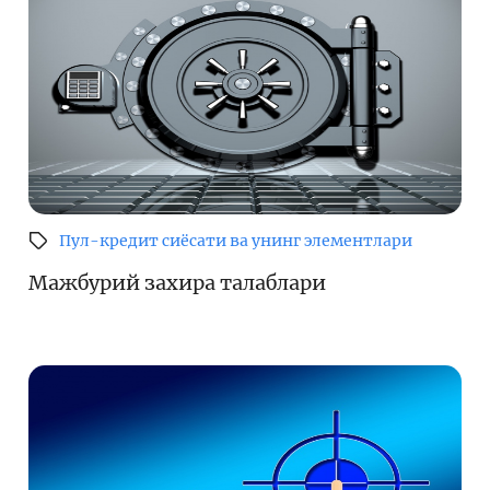
Пул-кредит сиёсати ва унинг элементлари
Мажбурий захира талаблари