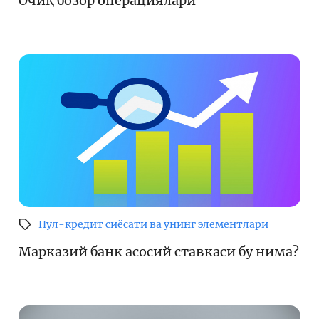
Очиқ бозор операциялари
Кенгайтирилган қидирув
Сайт харитаси
Пул-кредит сиёсати ва унинг элементлари
Марказий банк асосий ставкаси бу нима?