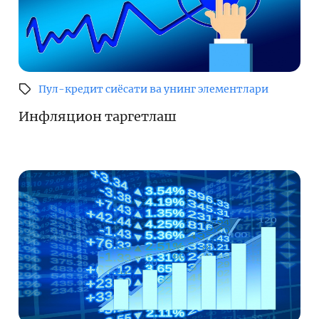
Пул-кредит сиёсати ва унинг элементлари
Инфляцион таргетлаш