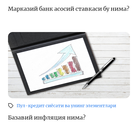
Марказий банк асосий ставкаси бу нима?
Пул-кредит сиёсати ва унинг элементлари
Базавий инфляция нима?