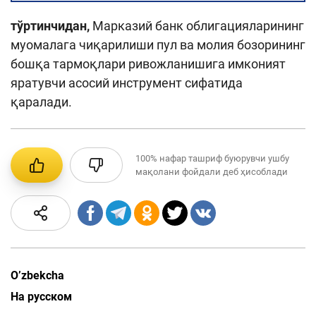
тўртинчидан,
Марказий банк облигацияларининг
муомалага чиқарилиши пул ва молия бозорининг
бошқа тармоқлари ривожланишига имконият
яратувчи асосий инструмент сифатида
қаралади.
100%
нафар ташриф буюрувчи ушбу
мақолани фойдали деб ҳисоблади
O’zbekcha
На русском