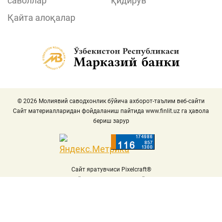
саволлар
қидирув
Қайта алоқалар
© 2026 Молиявий саводхонлик бўйича ахборот-таълим веб-сайти
Сайт материалларидан фойдаланиш пайтида
www.finlit.uz
га ҳавола
бериш зарур
Сайт яратувчиси Pixelcraft®
Сайт 1C-Битриксда ишлайди