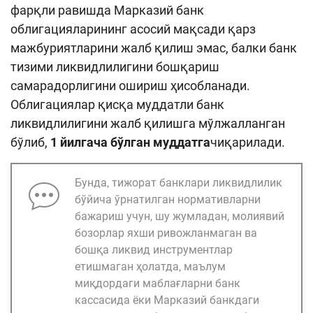
фарқли равишда Марказий банк
облигацияларининг асосий мақсади қарз
мажбуриятларини жалб қилиш эмас, балки банк
тизими ликвидлилигини бошқариш
самарадорлигини ошириш ҳисобланади.
Облигациялар қисқа муддатли банк
ликвидлилигини жалб қилишга мўлжалланган
бўлиб,
1 йилгача бўлган муддатга
чиқарилади.
Бунда, тижорат банклари ликвидлилик
бўйича ўрнатилган нормативларни
бажариш учун, шу жумладан, молиявий
бозорлар яхши ривожланмаган ва
бошқа ликвид инструментлар
етишмаган ҳолатда, маълум
миқдордаги маблағларни банк
кассасида ёки Марказий банкдаги