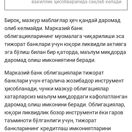
вакиллик ҳисобварағида сақлаб келади.
Бироқ, мазкур маблағлар ҳеч қандай даромад
олиб келмайди. Марказий банк
облигацияларининг муомалага чиқарилиши эса
тижорат банклари учун юқори ликвидли активга
эга бўлиш билан бир қаторда, маълум миқдорда
даромад олиш имкониятини беради.
Марказий банк облигациялари тижорат
банклари учун етарлича жозибадор инструмент
ҳисобланади, чунки мазкур облигациялар
хатарларсиз маълум миқдордаги кафолатланган
даромад олиш имконини беради. Облигациялар,
юқори ликвидлик бозор инструменти ёки гаров
таъминоти бўлганлиги учун, тижорат
банкларининг кредитлаш имкониятларини