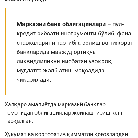
Кенгайтирилган қидирув
Сайт харитаси
Марказий банк облигациялари
– пул-
кредит сиёсати инструменти бўлиб, фоиз
ставкаларини тартибга солиш ва тижорат
банкларида мавжуд ортиқча
ликвидлиликни нисбатан узоқроқ
муддатга жалб
этиш мақсадида
чиқарилади.
Халқаро амалиётда марказий банклар
томонидан облигациялар жойлаштириш кенг
тарқалган.
Ҳукумат ва корпоратив қимматли қоғозлардан