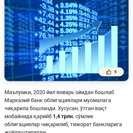
Тўлов ва ўтказмалар
Молия бозори
Пул-кредит сиёсати ва унинг элементлари
Молиявий хавфсизлик
Банк хизматлари истеъмолчилари
ҳуқуқлари
Тадбиркорлик
9
Ўқув қўлланмалар
Маълумки, 2020 йил январь ойидан бошлаб
Лойиҳалар
Марказий банк облигациялари муомалага
Интерактив хизматлар
чиқарила бошланди. Хусусан, ўтган вақт
мобайнида қарийб
1,4 трлн.
сўмлик
Фотогалерея
облигациялар чиқарилиб, тижорат банкларига
Лойиҳа ҳақида
жойлаштирилди.