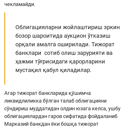
чекламайди.
Облигацияларни жойлаштириш эркин
бозор шароитида аукцион ўтказиш
орқали амалга оширилади. Тижорат
банклари сотиб олиш зарурияти ва
ҳажми тўғрисидаги қарорларини
мустақил қабул қиладилар.
Агар тижорат банкларида қўшимча
ликвидлиликка бўлган талаб облигацияни
сўндириш муддатидан олдин юзага келса, ушбу
облигациялардан гаров сифатида фойдаланиб
Марказий банкдан ёки бошқа тижорат