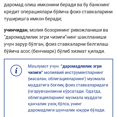
даромад олиш имконини беради ва бу банкнинг
кредит операциялари бўйича фоиз ставкаларини
туширишга имкон беради;
учинчидан
, молия бозорининг ривожланиши ва
“даромадлилик эгри чизиғи”нинг шаклланиши
учун зарур бўлган, фоиз ставкаларни белгилаш
бўйича асос (бенчмарк) бўлиб хизмат қилади.
Маълумот учун:
“даромадлилик эгри
чизиғи”
молиявий инструментларнинг
(масалан, облигацияларнинг) муомала
муддатига боғлиқ фоиз ставкаларидаги
ўзгарувчанликни кўрсатади. Одатда,
облигацияларнинг муомала муддати
қанчалик узоқ бўлса, унинг
даромадлиги шунчалик юқори бўлади.