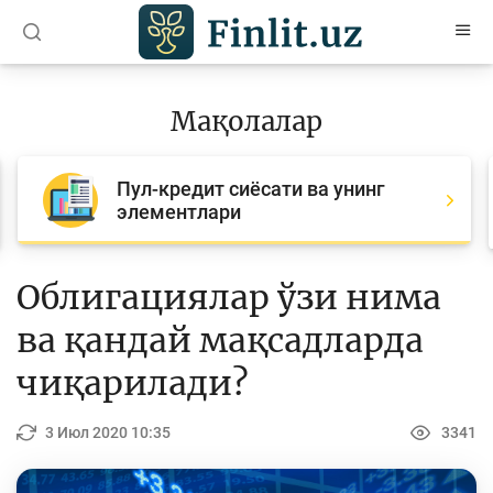
O’zb
Ўзб
Рус
Мақолалар
Мақолалар
Пул-кредит сиёсати ва унинг
Барча мақолалар
элементлари
Банк агентлари учун
Пул
Облигациялар ўзи нима
Ислом молияси
ва қандай мақсадларда
Депозит (омонатлар)
чиқарилади?
Кредит
3 Июл 2020 10:35
3341
Бюджет