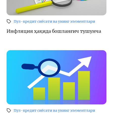
Пул-кредит сиёсати ва унинг элементлари
Инфляция ҳақида бошланғич тушунча
Пул-кредит сиёсати ва унинг элементлари