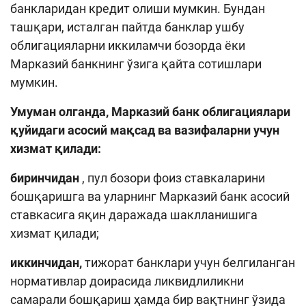
банкларидан кредит олиши мумкин. Бундан
ташқари, исталган пайтда банклар ушбу
облигацияларни иккиламчи бозорда ёки
Марказий банкнинг ўзига қайта сотишлари
мумкин.
Умуман олганда, Марказий банк облигациялари
қуйидаги асосий мақсад ва вазифаларни учун
хизмат қилади:
биринчидан
, пул бозори фоиз ставкаларини
бошқаришга ва
уларнинг Марказий банк асосий
ставкасига яқин даражада шаклланишига
хизмат қилади;
иккинчидан,
тижорат банклари учун белгиланган
нормативлар доирасида ликвидлиликни
самарали бошқариш ҳамда бир вақтнинг ўзида