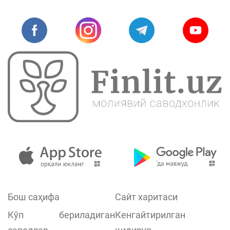
Бош саҳифа
Сайт харитаси
Кўп бериладиган
Кенгайтирилган