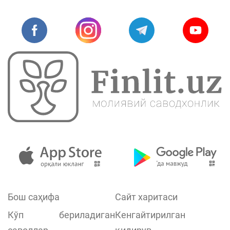
Бош саҳифа
Сайт харитаси
Кўп бериладиган
Кенгайтирилган