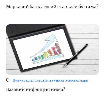
Марказий банк асосий ставкаси бу нима?
Пул-кредит сиёсати ва унинг элементлари
Базавий инфляция нима?