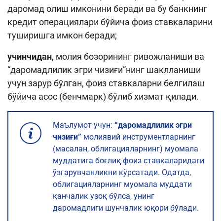
даромад олиш имконини беради ва бу банкнинг
кредит операциялари бўйича фоиз ставкаларини
туширишга имкон беради;
учинчидан
, молия бозорининг ривожланиши ва
“даромадлилик эгри чизиғи”нинг шаклланиши
учун зарур бўлган, фоиз ставкаларни белгилаш
бўйича асос (бенчмарк) бўлиб хизмат қилади.
Маълумот учун:
“даромадлилик эгри
чизиғи”
молиявий инструментларнинг
(масалан, облигацияларнинг) муомала
муддатига боғлиқ фоиз ставкаларидаги
ўзгарувчанликни кўрсатади. Одатда,
облигацияларнинг муомала муддати
қанчалик узоқ бўлса, унинг
даромадлиги шунчалик юқори бўлади.