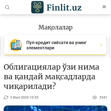
O’zb
Ўзб
Рус
Мақолалар
Мақолалар
Пул-кредит сиёсати ва унинг
Барча мақолалар
элементлари
Банк агентлари учун
Пул
Облигациялар ўзи нима
Ислом молияси
ва қандай мақсадларда
Депозит (омонатлар)
чиқарилади?
Кредит
3 Июл 2020 10:35
3341
Бюджет