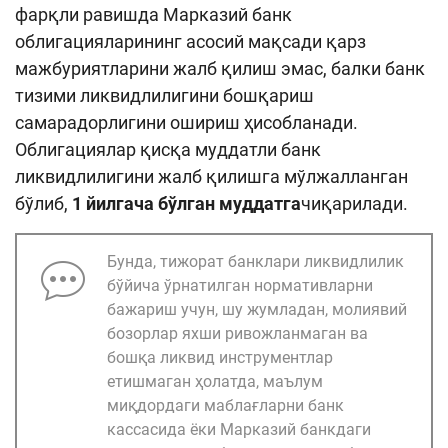
фарқли равишда Марказий банк
облигацияларининг асосий мақсади қарз
мажбуриятларини жалб қилиш эмас, балки банк
тизими ликвидлилигини бошқариш
самарадорлигини ошириш ҳисобланади.
Облигациялар қисқа муддатли банк
ликвидлилигини жалб қилишга мўлжалланган
бўлиб,
1 йилгача бўлган муддатга
чиқарилади.
Бунда, тижорат банклари ликвидлилик
бўйича ўрнатилган нормативларни
бажариш учун, шу жумладан, молиявий
бозорлар яхши ривожланмаган ва
бошқа ликвид инструментлар
етишмаган ҳолатда, маълум
миқдордаги маблағларни банк
кассасида ёки Марказий банкдаги