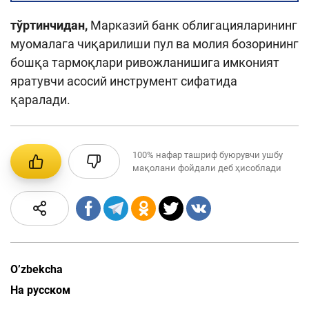
тўртинчидан,
Марказий банк облигацияларининг
муомалага чиқарилиши пул ва молия бозорининг
бошқа тармоқлари ривожланишига имконият
яратувчи асосий инструмент сифатида
қаралади.
100%
нафар ташриф буюрувчи ушбу
мақолани фойдали деб ҳисоблади
O’zbekcha
На русском