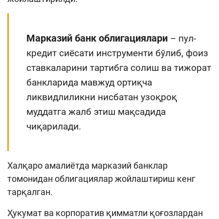
Кенгайтирилган қидирув
Сайт харитаси
Марказий банк облигациялари
– пул-
кредит сиёсати инструменти бўлиб, фоиз
ставкаларини тартибга солиш ва тижорат
банкларида мавжуд ортиқча
ликвидлиликни нисбатан узоқроқ
муддатга жалб
этиш мақсадида
чиқарилади.
Халқаро амалиётда марказий банклар
томонидан облигациялар жойлаштириш кенг
тарқалган.
Ҳукумат ва корпоратив қимматли қоғозлардан