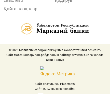
саволлар
қидирув
Қайта алоқалар
© 2026 Молиявий саводхонлик бўйича ахборот-таълим веб-сайти
Сайт материалларидан фойдаланиш пайтида
www.finlit.uz
га ҳавола
бериш зарур
Сайт яратувчиси Pixelcraft®
Сайт 1C-Битриксда ишлайди