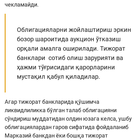
чекламайди.
Облигацияларни жойлаштириш эркин
бозор шароитида аукцион ўтказиш
орқали амалга оширилади. Тижорат
банклари сотиб олиш зарурияти ва
ҳажми тўғрисидаги қарорларини
мустақил қабул қиладилар.
Агар тижорат банкларида қўшимча
ликвидлиликка бўлган талаб облигацияни
сўндириш муддатидан олдин юзага келса, ушбу
облигациялардан гаров сифатида фойдаланиб
Марказий банкдан ёки бошқа тижорат