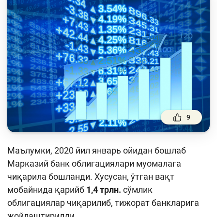
Тўлов ва ўтказмалар
Молия бозори
Пул-кредит сиёсати ва унинг элементлари
Молиявий хавфсизлик
Банк хизматлари истеъмолчилари
ҳуқуқлари
Тадбиркорлик
9
Ўқув қўлланмалар
Маълумки, 2020 йил январь ойидан бошлаб
Лойиҳалар
Марказий банк облигациялари муомалага
Интерактив хизматлар
чиқарила бошланди. Хусусан, ўтган вақт
мобайнида қарийб
1,4 трлн.
сўмлик
Фотогалерея
облигациялар чиқарилиб, тижорат банкларига
Лойиҳа ҳақида
жойлаштирилди.