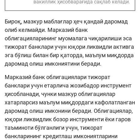
вакиллик ҳисобварағида сақлаб келади.
Бироқ, мазкур маблағлар ҳеч қандай даромад
олиб келмайди. Марказий банк
облигацияларининг муомалага чиқарилиши эса
тижорат банклари учун юқори ликвидли активга
эга бўлиш билан бир қаторда, маълум миқдорда
даромад олиш имкониятини беради.
Марказий банк облигациялари тижорат
банклари учун етарлича жозибадор инструмент
ҳисобланади, чунки мазкур облигациялар
хатарларсиз маълум миқдордаги кафолатланган
даромад олиш имконини беради. Облигациялар,
юқори ликвидлик бозор инструменти ёки гаров
таъминоти бўлганлиги учун, тижорат
банкларининг кредитлаш имкониятларини