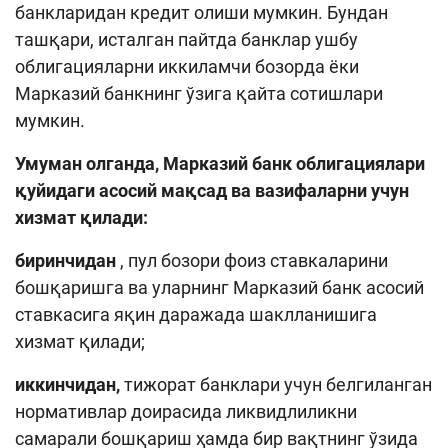
банкларидан кредит олиши мумкин. Бундан
ташқари, исталган пайтда банклар ушбу
облигацияларни иккиламчи бозорда ёки
Марказий банкнинг ўзига қайта сотишлари
мумкин.
Умуман олганда, Марказий банк облигациялари
қуйидаги асосий мақсад ва вазифаларни учун
хизмат қилади:
биринчидан
, пул бозори фоиз ставкаларини
бошқаришга ва
уларнинг Марказий банк асосий
ставкасига яқин даражада шаклланишига
хизмат қилади;
иккинчидан,
тижорат банклари учун белгиланган
нормативлар доирасида ликвидлиликни
самарали бошқариш ҳамда бир вақтнинг ўзида