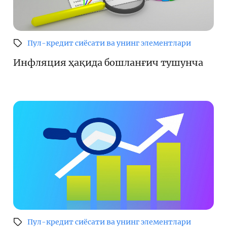
Пул-кредит сиёсати ва унинг элементлари
Инфляция ҳақида бошланғич тушунча
Пул-кредит сиёсати ва унинг элементлари