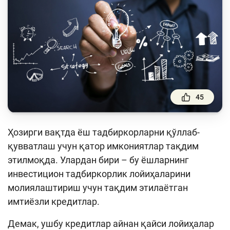
Тўлов ва ўтказмалар
Молия бозори
Пул-кредит сиёсати ва унинг элементлари
Молиявий хавфсизлик
Банк хизматлари истеъмолчилари
ҳуқуқлари
45
Тадбиркорлик
Ҳозирги вақтда ёш тадбиркорларни қўллаб-
Ўқув қўлланмалар
қувватлаш учун қатор имкониятлар тақдим
этилмоқда. Улардан бири – бу ёшларнинг
Лойиҳалар
инвестицион тадбиркорлик лойиҳаларини
Интерактив хизматлар
молиялаштириш учун тақдим этилаётган
имтиёзли кредитлар.
Фотогалерея
Демак, ушбу кредитлар айнан қайси лойиҳалар
Лойиҳа ҳақида