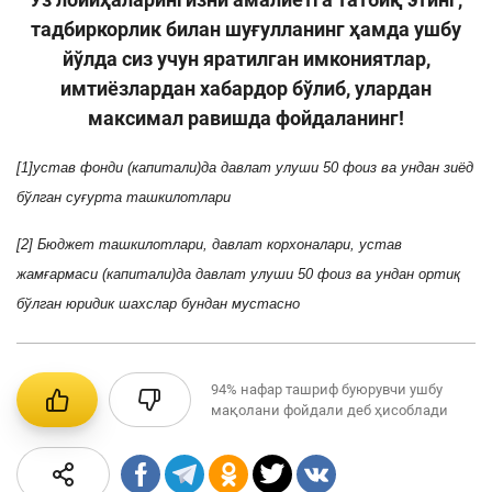
тадбиркорлик билан шуғулланинг ҳамда ушбу
йўлда сиз учун яратилган имкониятлар,
имтиёзлардан хабардор бўлиб, улардан
максимал равишда фойдаланинг!
[1]устав фонди (капитали)да давлат улуши 50 фоиз ва ундан зиёд
бўлган суғурта ташкилотлари
[2] Бюджет ташкилотлари, давлат корхоналари, устав
жамғармаси (капитали)да давлат улуши 50 фоиз ва ундан ортиқ
бўлган юридик шахслар бундан мустасно
94%
нафар ташриф буюрувчи ушбу
мақолани фойдали деб ҳисоблади