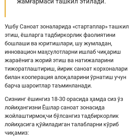
жамғармаси ташкил этилади.
Ушбу Саноат зоналарида «стартаплар» ташкил
этиш, ёшларга тадбиркорлик фаолиятини
бошлаши ва юритишлари, шу жумладан,
инновацион маҳсулотларни ишлаб чиқариш
жараёнига жорий этиш ва натижаларини
тижоратлаштириш, йирик саноат корхоналари
билан кооперация алоқаларини ўрнатиш учун
барча шароитлар таъминланади.
Сизнинг ёшингиз 18-30 орасида ҳамда сиз ўз
лойиҳангизни Ёшлар саноат зонасида
жойлаштирмоқчи бўлсангиз тадбиркорлик
лойиҳасига қўйиладиган талабларни кўриб
чиқамиз: