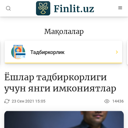
O’zb
Ўзб
Рус
Мақолалар
Мақолалар
Барча мақолалар
Тадбиркорлик
Банк агентлари учун
Пул
Ёшлар тадбиркорлиги
Ислом молияси
учун янги имкониятлар
Депозит (омонатлар)
23 Сен 2021 15:05
14436
Кредит
Бюджет