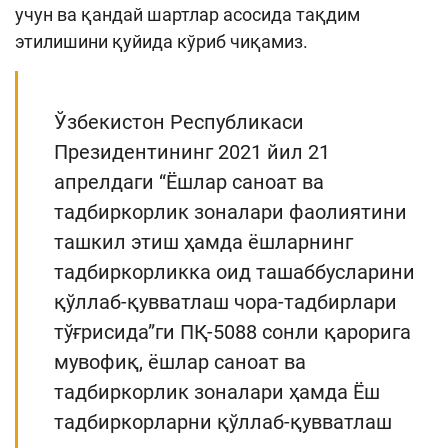
учун ва қандай шартлар асосида тақдим
Кенгайтирилган қидирув
этилишини қуйида кўриб чиқамиз.
Сайт харитаси
Ўзбекистон Республикаси
Президентининг 2021 йил 21
апрелдаги “Ёшлар саноат ва
тадбиркорлик зоналари фаолиятини
ташкил этиш ҳамда ёшларнинг
тадбиркорликка оид ташаббусларини
қўллаб-қувватлаш чора-тадбирлари
тўғрисида”ги ПҚ-5088 сонли қарорига
мувофиқ, ёшлар саноат ва
тадбиркорлик зоналари ҳамда Ёш
тадбиркорларни қўллаб-қувватлаш