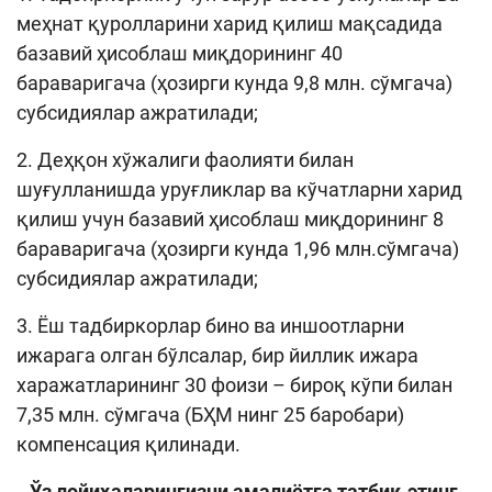
меҳнат қуролларини харид қилиш мақсадида
базавий ҳисоблаш миқдорининг 40
бараваригача (ҳозирги кунда 9,8 млн. сўмгача)
субсидиялар ажратилади;
2. Деҳқон хўжалиги фаолияти билан
шуғулланишда уруғликлар ва кўчатларни харид
қилиш учун базавий ҳисоблаш миқдорининг 8
бараваригача (ҳозирги кунда 1,96 млн.сўмгача)
субсидиялар ажратилади;
3. Ёш тадбиркорлар бино ва иншоотларни
ижарага олган бўлсалар, бир йиллик ижара
харажатларининг 30 фоизи – бироқ кўпи билан
7,35 млн. сўмгача (БҲМ нинг 25 баробари)
компенсация қилинади.
Ўз лойиҳаларингизни амалиётга татбиқ этинг,