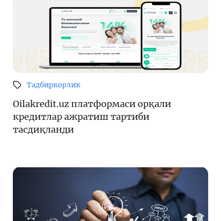
Тадбиркорлик
Oilakredit.uz платформаси орқали
кредитлар ажратиш тартиби
тасдиқланди