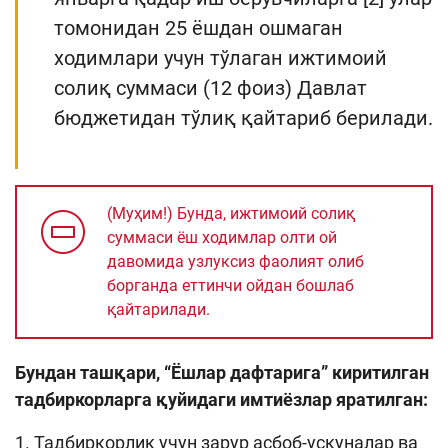
томонидан 25 ёшдан ошмаган
ходимлари учун тўлаган ижтимоий
солиқ суммаси (12 фоиз) Давлат
бюджетидан тўлиқ қайтариб берилади.
(Муҳим!) Бунда, ижтимоий солиқ
суммаси ёш ходимлар олти ой
давомида узлуксиз фаолият олиб
борганда еттинчи ойдан бошлаб
қайтарилади.
Бундан ташқари, “Ёшлар дафтарига” киритилган
тадбиркорларга қуйидаги имтиёзлар яратилган:
1. Тадбиркорлик учун зарур асбоб-ускуналар ва