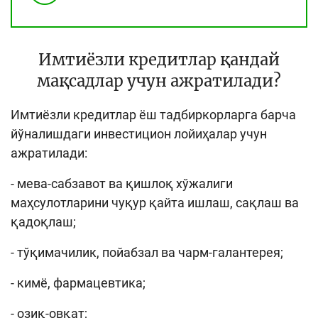
Имтиёзли кредитлар қандай
мақсадлар учун ажратилади?
Имтиёзли кредитлар ёш тадбиркорларга барча
йўналишдаги инвестицион лойиҳалар учун
ажратилади:
- мева-сабзавот ва қишлоқ хўжалиги
маҳсулотларини чуқур қайта ишлаш, сақлаш ва
қадоқлаш;
- тўқимачилик, пойабзал ва чарм-галантерея;
- кимё, фармацевтика;
- озиқ-овқат;