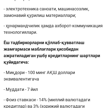
- электротехника саноати, машинасозлик,
замонавий қурилиш материаллари;
- ҳунармандчилик ҳамда ахборот-коммуникация
технологиялари.
Ёш тадбиркорларни қўллаб-қувватлаш
жамғармаси маблағлари ҳисобидан
ажратиладиган ушбу кредитларнинг шартлари
қуйидагича:
- Миқдори - 100 минг АҚШ доллари
эквивалентигача
- Муддати - 7 йил
- Фоиз ставкаси - 14% (миллий валютадаги
кредитлар) ва 3% (хорижий валютадаги