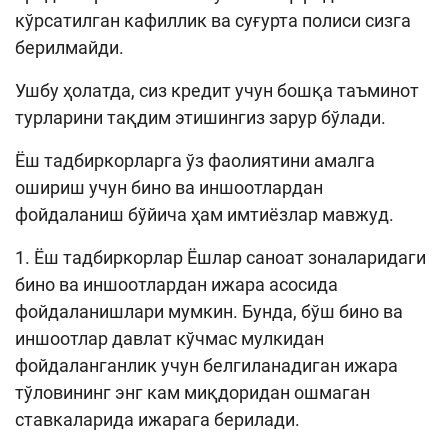
кўрсатилган кафиллик ва суғурта полиси сизга
берилмайди.
Ушбу ҳолатда, сиз кредит учун бошқа таъминот
турларини тақдим этишингиз зарур бўлади.
Ёш тадбиркорларга ўз фаолиятини амалга
ошириш учун бино ва иншоотлардан
фойдаланиш бўйича ҳам имтиёзлар мавжуд.
1. Ёш тадбиркорлар Ёшлар саноат зоналаридаги
бино ва иншоотлардан ижара асосида
фойдаланишлари мумкин. Бунда, бўш бино ва
иншоотлар давлат кўчмас мулкидан
фойдаланганлик учун белгиланадиган ижара
тўловининг энг кам миқдоридан ошмаган
ставкаларида ижарага берилади.