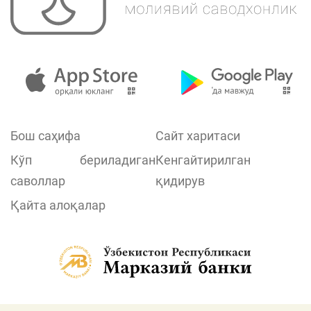
Бош саҳифа
Сайт харитаси
Кўп бериладиган
Кенгайтирилган
саволлар
қидирув
Қайта алоқалар