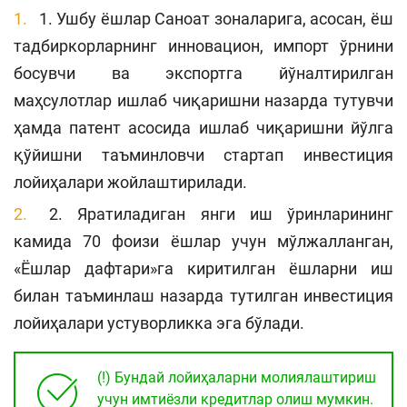
1. Ушбу ёшлар Саноат зоналарига, асосан, ёш
тадбиркорларнинг инновацион, импорт ўрнини
босувчи ва экспортга йўналтирилган
маҳсулотлар ишлаб чиқаришни назарда тутувчи
ҳамда патент асосида ишлаб чиқаришни йўлга
қўйишни таъминловчи стартап инвестиция
лойиҳалари жойлаштирилади.
2. Яратиладиган янги иш ўринларининг
камида 70 фоизи ёшлар учун мўлжалланган,
«Ёшлар дафтари»га киритилган ёшларни иш
билан таъминлаш назарда тутилган инвестиция
лойиҳалари устуворликка эга бўлади.
(!) Бундай лойиҳаларни молиялаштириш
учун имтиёзли кредитлар олиш мумкин.