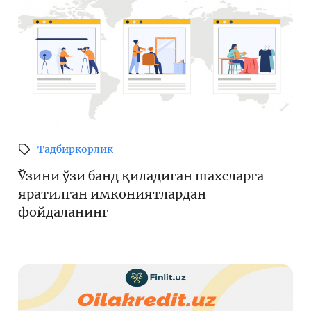
Тадбиркорлик
Ўзини ўзи банд қиладиган шахсларга
яратилган имкониятлардан
фойдаланинг