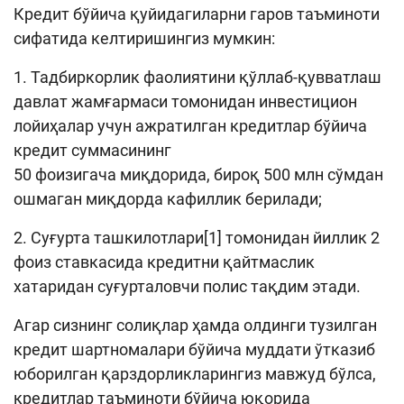
Кредит бўйича қуйидагиларни гаров таъминоти
сифатида келтиришингиз мумкин:
1. Тадбиркорлик фаолиятини қўллаб-қувватлаш
давлат жамғармаси томонидан инвестицион
лойиҳалар учун ажратилган кредитлар бўйича
кредит суммасининг
50 фоизигача миқдорида, бироқ 500 млн сўмдан
ошмаган миқдорда кафиллик берилади;
2. Суғурта ташкилотлари[1] томонидан йиллик 2
фоиз ставкасида кредитни қайтмаслик
хатаридан суғурталовчи полис тақдим этади.
Агар сизнинг солиқлар ҳамда олдинги тузилган
кредит шартномалари бўйича муддати ўтказиб
юборилган қарздорликларингиз мавжуд бўлса,
кредитлар таъминоти бўйича юқорида