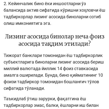
2. Кейинчалик бино ёки иншоотларни ўз
балансида актив сифатида кўришни хоҳловчи ёш
тадбиркорлар лизинг асосида биноларни сотиб
олиш имкониятига эга.
Лизинг асосида бинолар неча фоиз
асосида тақдим этилади?
Тижорат банклари томонидан ёш тадбиркорлик
субъектларига биноларни лизинг асосида бериш
миллий валютада йиллик 14 фоиз ставкасида
амалга оширилади. Бунда, бино қийматининг 10
фоизи тадбиркор томонидан бошланғич тўлов
сифатида тўланади.
Таъкидлаб ўтиш зарурки, фақатгина ёш
тадбиркорлар эмас, балки, ёшларни иш билан