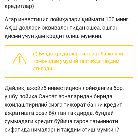
кредитлар)
Агар инвестиция лойиҳалари қиймати 100 минг
АҚШ доллари эквивалентидан ошса, ошган
қисми учун ҳам кредит олиш мумкин.
(!) Бунда кредитлар тижорат банклари
томонидан умумий тартибда тақдим
этилади.
Дейлик, ажойиб инвестицион лойиҳангиз бор,
ушбу лойиҳа Саноат зоналаридан бирида
жойлаштирилиб сизга тижорат банки кредит
ажратишга рози бўлган тақдирда, бундай
суммадаги кредит бўйича гаров таъминоти
сифатида нималарни тақдим этиш мумкин?