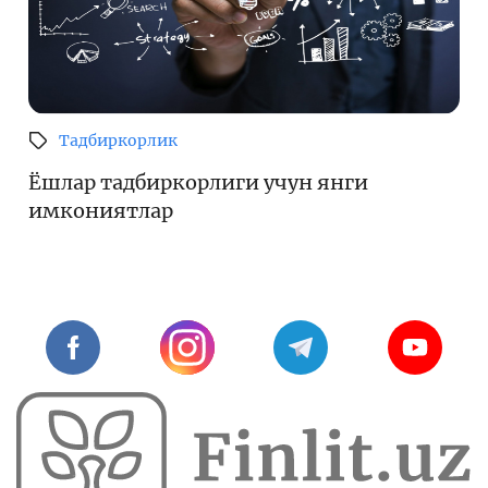
Тадбиркорлик
Ёшлар тадбиркорлиги учун янги
имкониятлар