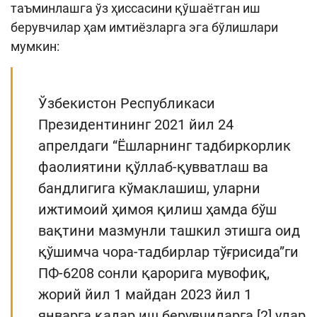
таъминлашга ўз ҳиссасини қўшаётган иш
берувчилар ҳам имтиёзларга эга бўлишлари
мумкин:
Ўзбекистон Республикаси
Президентининг 2021 йил 24
апрелдаги “Ёшларнинг тадбиркорлик
фаолиятини қўллаб-қувватлаш ва
бандлигига кўмаклашиш, уларни
ижтимоий ҳимоя қилиш ҳамда бўш
вақтини мазмунли ташкил этишга оид
қўшимча чора-тадбирлар тўғрисида”ги
ПФ-6208 сонли қарорига мувофиқ,
жорий йил 1 майдан 2023 йил 1
январга қадар иш берувчиларга [2] улар