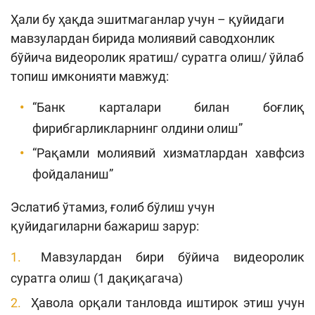
Ҳали бу ҳақда эшитмаганлар учун – қуйидаги
мавзулардан бирида
молиявий саводхонлик
бўйича видеоролик яратиш/ суратга олиш/ ўйлаб
топиш
имконияти мавжуд:
“Банк карталари билан боғлиқ
фирибгарликларнинг олдини олиш”
“Рақамли молиявий хизматлардан хавфсиз
фойдаланиш”
Эслатиб ўтамиз, ғолиб бўлиш учун
қуйидагиларни бажариш зарур:
Мавзулардан бири бўйича видеоролик
суратга олиш (1 дақиқагача)
Ҳавола орқали танловда иштирок этиш учун