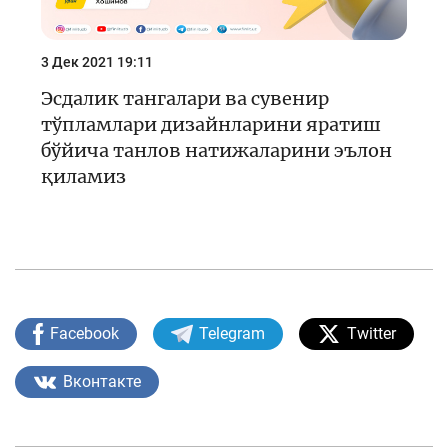
3 Дек 2021 19:11
Эсдалик тангалари ва сувенир
тўпламлари дизайнларини яратиш
бўйича танлов натижаларини эълон
қиламиз
Facebook
Telegram
Twitter
Вконтакте