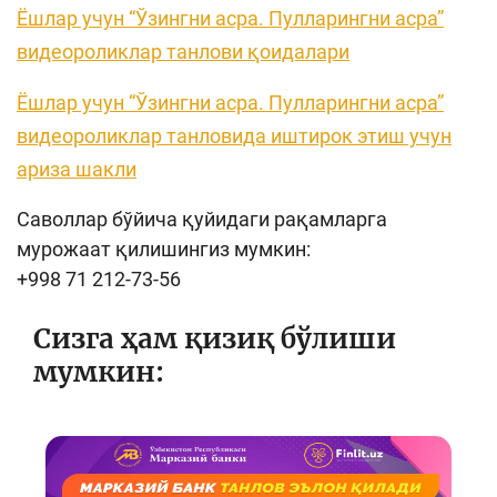
Ёшлар учун “Ўзингни асра. Пулларингни асра”
видеороликлар танлови қоидалари
Ёшлар учун “Ўзингни асра. Пулларингни асра”
видеороликлар танловида иштирок этиш учун
ариза шакли
Саволлар бўйича қуйидаги рақамларга
мурожаат қилишингиз мумкин:
+998 71 212-73-56
Сизга ҳам қизиқ бўлиши
мумкин: