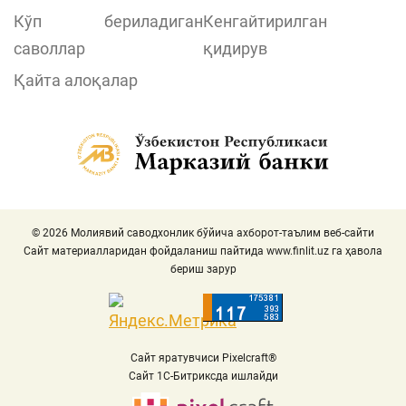
Кўп бериладиган
Кенгайтирилган
саволлар
қидирув
Қайта алоқалар
© 2026 Молиявий саводхонлик бўйича ахборот-таълим веб-сайти
Сайт материалларидан фойдаланиш пайтида
www.finlit.uz
га ҳавола
бериш зарур
Сайт яратувчиси Pixelcraft®
Сайт 1C-Битриксда ишлайди