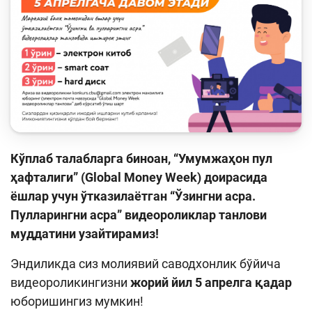
Кейс-чемпионат
Тренинглар ва семинарлар
Finlit.uz янгиликлари
ОАВда лойиҳалар
Ўқув материаллари
Интерактив хизматлар
Кўплаб талабларга биноан, “Умумжаҳон пул
ҳафталиги” (
Global Money Week
) доирасида
Фотогалерея
ёшлар учун ўтказилаётган “Ўзингни асра.
Лойиҳа ҳақида
Пулларингни асра” видеороликлар танлови
муддатини узайтирамиз!
Кенгайтирилган қидирув
Эндиликда сиз молиявий саводхонлик бўйича
Сайт харитаси
видеороликингизни
жорий йил 5 апрелга қадар
юборишингиз мумкин!