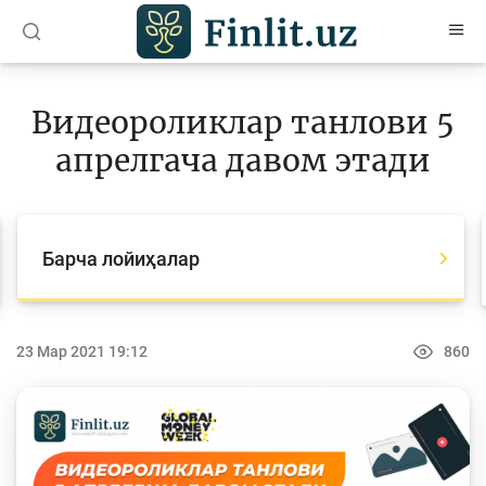
O’zb
Ўзб
Рус
Видеороликлар танлови 5
Мақолалар
апрелгача давом этади
Ўқув қўлланмалар
Лойиҳалар
Барча лойиҳалар
Барча лойиҳалар
Global Money Week
23 Мар 2021 19:12
860
Танловлар
World Savings day
Олимпиадалар ва чемпионатлар