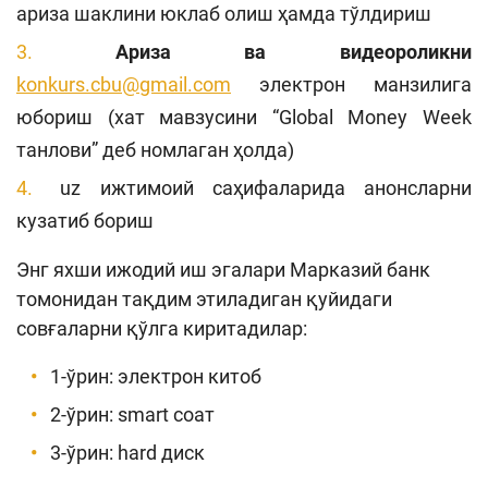
ариза шаклини юклаб олиш ҳамда тўлдириш
Ариза ва видеороликни
konkurs.cbu@gmail.com
электрон манзилига
юбориш (хат мавзусини “Global Money Week
танлови” деб номлаган ҳолда)
uz ижтимоий саҳифаларида анонсларни
кузатиб бориш
Энг яхши ижодий иш эгалари Марказий банк
томонидан тақдим этиладиган қуйидаги
совғаларни қўлга киритадилар:
1-ўрин: электрон китоб
2-ўрин: smart соат
3-ўрин: hard диск