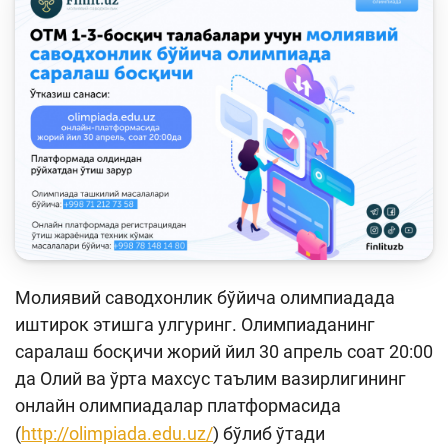
Кейс-чемпионат
Тренинглар ва семинарлар
Finlit.uz янгиликлари
ОАВда лойиҳалар
Ўқув материаллари
Интерактив хизматлар
Фотогалерея
Молиявий саводхонлик бўйича олимпиадада
Лойиҳа ҳақида
иштирок этишга улгуринг. Олимпиаданинг
Кенгайтирилган қидирув
саралаш босқичи жорий йил 30 апрель соат 20:00
да Олий ва ўрта махсус таълим вазирлигининг
Сайт харитаси
онлайн олимпиадалар платформасида
(
http://olimpiada.edu.uz/
) бўлиб ўтади