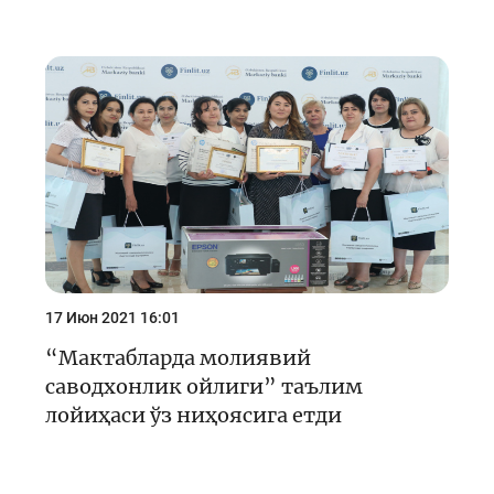
17 Июн 2021 16:01
“Мактабларда молиявий
саводхонлик ойлиги” таълим
лойиҳаси ўз ниҳоясига етди