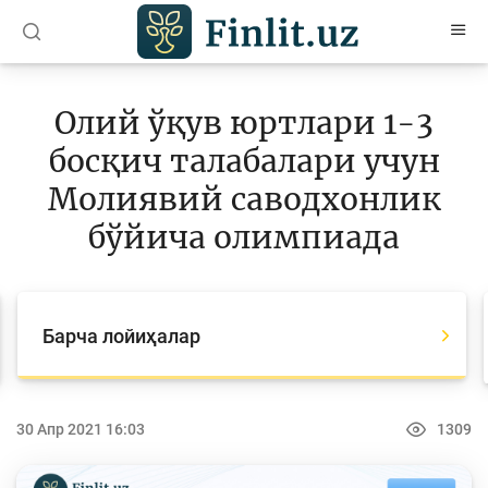
O’zb
Ўзб
Рус
Олий ўқув юртлари 1-3
Мақолалар
босқич талабалари учун
Ўқув қўлланмалар
Молиявий саводхонлик
Лойиҳалар
бўйича олимпиада
Барча лойиҳалар
Global Money Week
Барча лойиҳалар
Танловлар
World Savings day
30 Апр 2021 16:03
1309
Олимпиадалар ва чемпионатлар