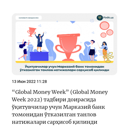
13 Июн 2022 11:28
“Global Money Week” (Global Money
Week 2022) тадбири доирасида
ўқитувчилар учун Марказий банк
томонидан ўтказилган танлов
натижалари сарҳисоб қилинди