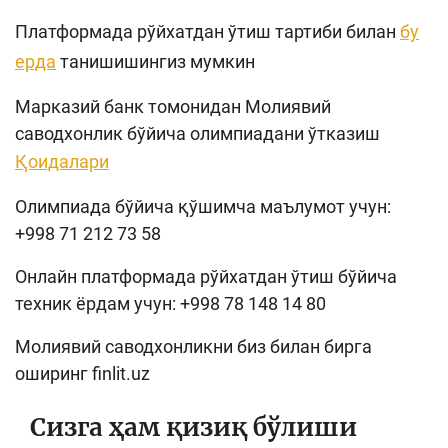
Платформада рўйхатдан ўтиш тартиби билан
бу
ерда
танишишингиз мумкин
Марказий банк томонидан Молиявий
саводхонлик бўйича олимпиадани ўтказиш
Қоидалари
Олимпиада бўйича қўшимча маълумот учун:
+998 71 212 73 58
Онлайн платформада рўйхатдан ўтиш бўйича
техник ёрдам учун: +998 78 148 14 80
Молиявий саводхонликни биз билан бирга
оширинг finlit.uz
Сизга ҳам қизиқ бўлиши