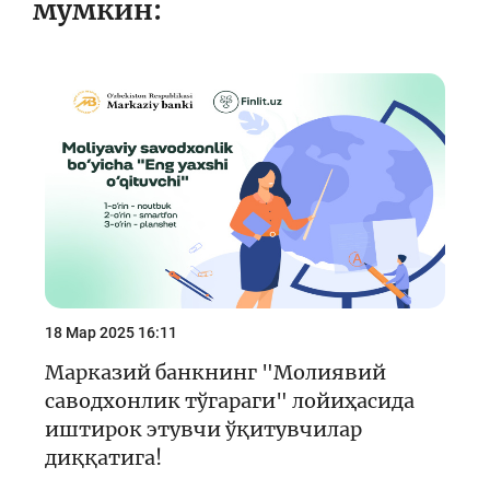
мумкин:
18 Мар 2025 16:11
Марказий банкнинг "Молиявий
саводхонлик тўгараги" лойиҳасида
иштирок этувчи ўқитувчилар
диққатига!