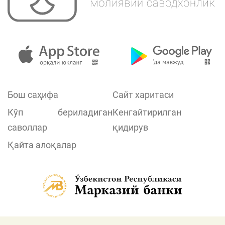
Бош саҳифа
Сайт харитаси
Кўп бериладиган
Кенгайтирилган
саволлар
қидирув
Қайта алоқалар