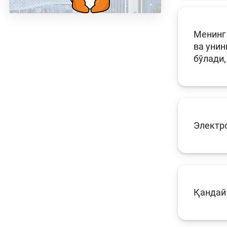
Менинг 
ва унин
бўлади,
Электр
Қандай