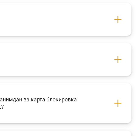
ганимдан ва карта блокировка
к?