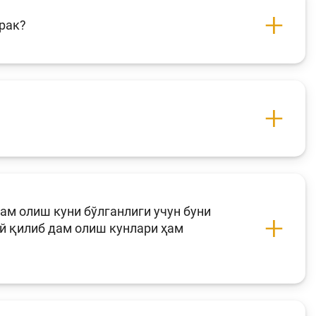
рак?
ам олиш куни бўлганлиги учун буни
й қилиб дам олиш кунлари ҳам