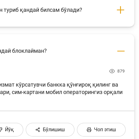
н туриб қандай билсам бўлади?
андай блоклайман?
879
хизмат кўрсатувчи банкка қўнғироқ қилинг ва
қари, сим-картани мобил операторингиз орқали
Йўқ
Бўлишиш
Чоп этиш