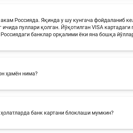
акам Россияда. Яқинда у шу кунгача фойдаланиб ке
г ичида пуллари қолган. Йўқотилган VISA картадаги 
 Россиядаги банклар орқалими ёки яна бошқа йўлла
он ҳамён нима?
 ҳолатларда банк картани блоклаши мумкин?