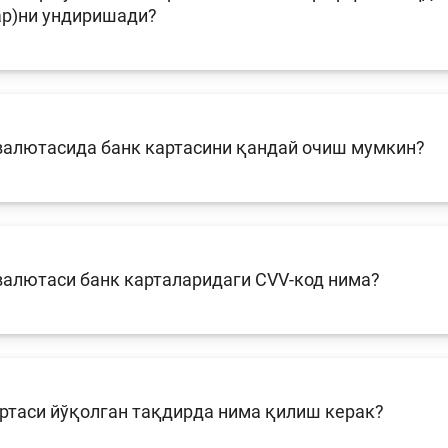
ар)ни ундиришади?
Пул-кредит сиё
олия бозори
ва унинг
элементлари
 валютасида банк картасини қандай очиш мумкин?
анк хизматлари
стеъмолчилари
Тадбиркорлик
уқуқлари
валютаси банк карталаридаги CVV-код нима?
ртаси йўқолган тақдирда нима қилиш керак?