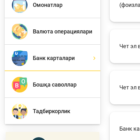
Омонатлар
(фоизл
Тўлов ва ўтказмалар
М
Валюта операциялари
Чет эл
Б
Молиявий
Банк карталари
и
хавфсизлик
ҳ
Бошқа саволлар
Чет эл 
Тадбиркорлик
Банк ка