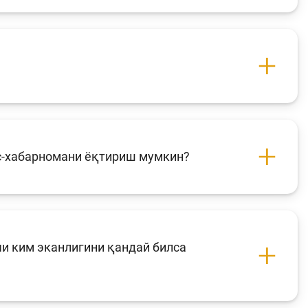
с-хабарномани ёқтириш мумкин?
и ким эканлигини қандай билса