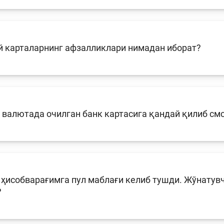
й карталарнинг афзалликлари нимадан иборат?
 валютада очилган банк картасига қандай қилиб см
ҳисобварағимга пул маблағи келиб тушди. Жўнатувч
?