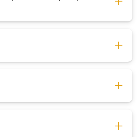
Сўровнома
Сўровлар
сати
Фотогалерея
Лойиҳа ҳақида
Кенгайтирилган
қидирув
Сайт харитаси