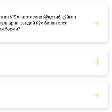
лган VISA картасини йўқотиб қўйган
пулларни қандай йўл билан олса
ри борми?