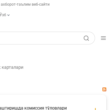
ахборот-таълим веб-сайти
Ўзб
Ўқув қўлланмалар
Лойиҳалар
 карталари
Интерактив
хизматлар
Депозит ва кредит
калькуляторлари
Кўп бериладиган саволлар
лаштиришда комиссия тўловлари