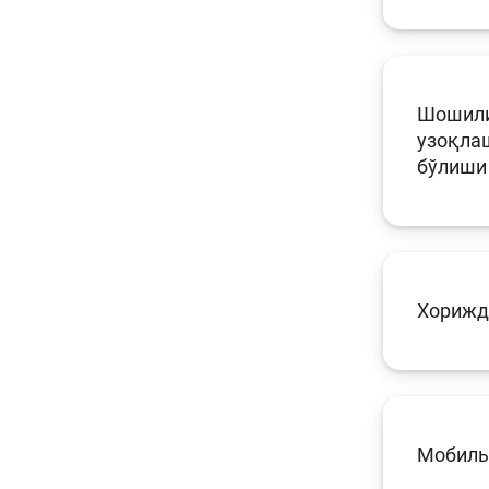
Шошили
узоқлаш
бўлиши
Хорижд
Мобиль