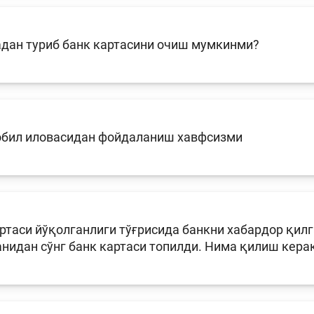
дан туриб банк картасини очиш мумкинми?
обил иловасидан фойдаланиш хавфсизми
ртаси йўқолганлиги тўғрисида банкни хабардор қил
нидан сўнг банк картаси топилди. Нима қилиш кера