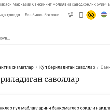
ликаси Марказий банкининг молиявий саводхонлик бўйича 
иҳа ҳақида
Биз билан боғланиш
актив хизматлар
Кўп бериладиган саволлар
Банк
ул
Ислом молияси
ериладиган саволлар
редит
Бюджет
анклар пул маблағларини банкоматлар орқали нақд