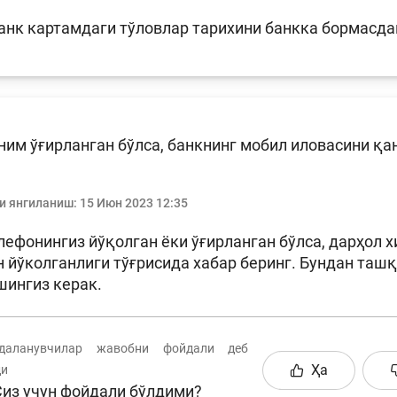
нк картамдаги тўловлар тарихини банкка бормасда
им ўғирланган бўлса, банкнинг мобил иловасини қ
и янгиланиш:
15 Июн 2023 12:35
лефонингиз йўқолган ёки ўғирланган бўлса, дарҳол 
 йўколганлиги тўғрисида хабар беринг. Бундан таш
шингиз керак.
аланувчилар жавобни фойдали деб
Ҳа
ди
из учун фойдали бўлдими?