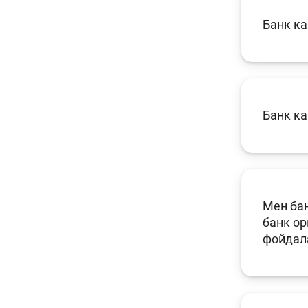
Банк ка
Банк к
Мен бан
банк о
фойдал