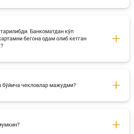
тарилибди. Банкоматдан кўп
картамни бегона одам олиб кетган
к?
ш бўйича чекловлар мажудми?
мумкин?