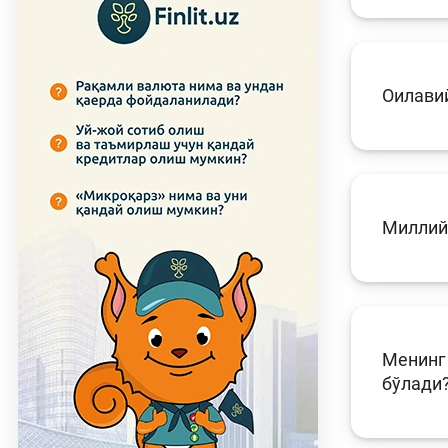
Оилави
Миллий
Менинг 
бўлади