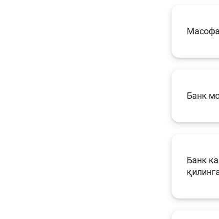
Масофа
Банк м
Банк ка
қилинга