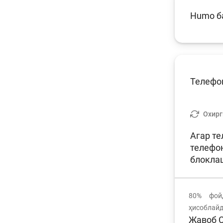
Humo ба
Телефон
Охирг
Агар те
телефон
блокла
80%
фойд
ҳисоблай
Жавоб С