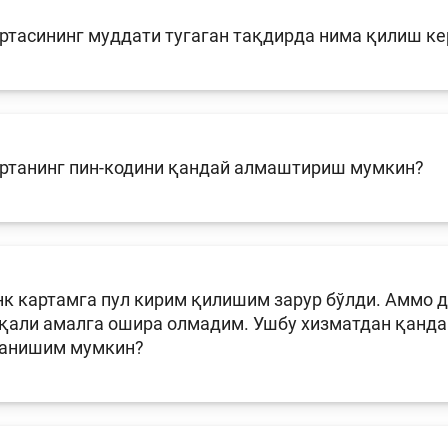
ртасининг муддати тугаган тақдирда нима қилиш ке
артанинг пин-кодини қандай алмаштириш мумкин?
к картамга пул кирим қилишим зарур бўлди. Аммо д
рқали амалга ошира олмадим. Ушбу хизматдан қанда
анишим мумкин?