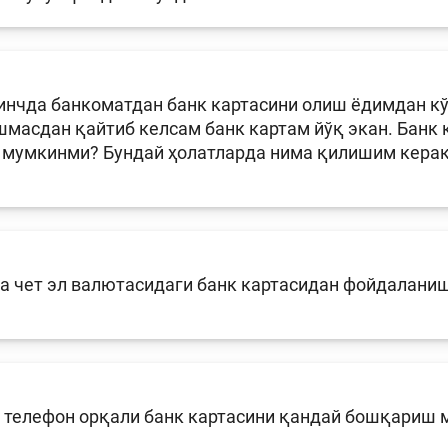
нчда банкоматдан банк картасини олиш ёдимдан кў
масдан қайтиб келсам банк картам йўқ экан. Банк 
 мумкинми? Бундай ҳолатларда нима қилишим кера
а чет эл валютасидаги банк картасидан фойдалани
 телефон орқали банк картасини қандай бошқариш 