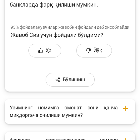
банкларда фарқ қилиши мумкин.
93%
фойдаланувчилар жавобни фойдали деб ҳисоблайди
Жавоб Сиз учун фойдали бўлдими?
Ҳа
Йўқ
Бўлишиш
Ўзимнинг номимга омонат сони қанча
миқдоргача очилиши мумкин?