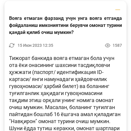
Фотогалерея
Вояга етмаган фарзанд учун унга вояга етганда
Лойиҳа ҳақида
фойдаланиш имкониятини берувчи омонат турини
Кенгайтирилган қидирув
қандай қилиб очиш мумкин?
Сайт харитаси
15 Июн 2023 12:35
1587
Тижорат банкида вояга етмаган бола учун
ота ёки онасининг шахсини тасдиқловчи
ҳужжати (паспорт/ идентификация ID-
картаси/ янги намунадаги ҳайдовчилик
гувоҳномаси/ ҳарбий билет) ва боланинг
туғилганлик ҳақидаги гувоҳномасини
тақдим этиш орқали унинг номига омонат
очиш мумкин. Масалан, боланинг туғилган
пайтидан бошлаб 16 ёшгача амал қиладиган
"Навқирон" омонат турини очиш мумкин.
Шуни ёдда тутиш керакки, омонат шартлари