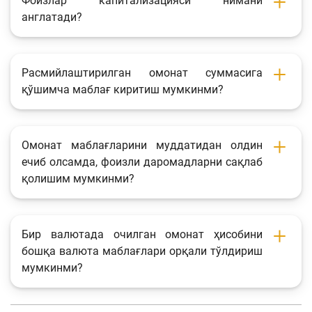
Фоизлар капитализацияси нимани
англатади?
Расмийлаштирилган омонат суммасига
қўшимча маблағ киритиш мумкинми?
Омонат маблағларини муддатидан олдин
ечиб олсамда, фоизли даромадларни сақлаб
қолишим мумкинми?
Бир валютада очилган омонат ҳисобини
бошқа валюта маблағлари орқали тўлдириш
мумкинми?