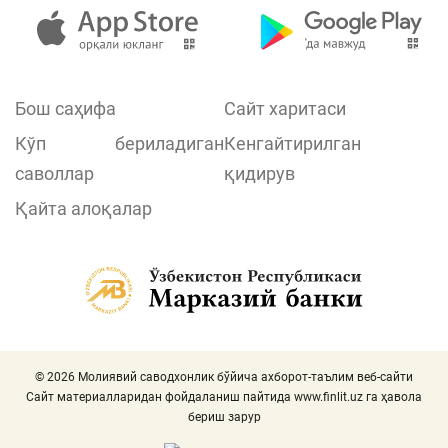
Бош саҳифа
Сайт харитаси
Кўп бериладиган
Кенгайтирилган
саволлар
қидирув
Қайта алоқалар
© 2026 Молиявий саводхонлик бўйича ахборот-таълим веб-сайти
Сайт материалларидан фойдаланиш пайтида
www.finlit.uz
га ҳавола
бериш зарур