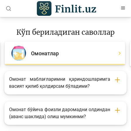
O’zb
Ўзб
Рус
Кўп бериладиган саволлар
Мақолалар
Ўқув қўлланмалар
Омонатлар
Лойиҳалар
Интерактив хизматлар
Омонат маблағларимни қариндошларимга
васият қилиб қолдирсам бўладими?
Депозит ва кредит калькуляторлари
Кўп бериладиган саволлар
Сўровнома
Омонат бўйича фоизли даромадни олдиндан
(аванс шаклида) олиш мумкинми?
Сўровлар