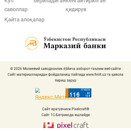
Кўп бериладиган
Кенгайтирилган
саволлар
қидирув
Қайта алоқалар
© 2026 Молиявий саводхонлик бўйича ахборот-таълим веб-сайти
Сайт материалларидан фойдаланиш пайтида
www.finlit.uz
га ҳавола
бериш зарур
Сайт яратувчиси Pixelcraft®
Сайт 1C-Битриксда ишлайди