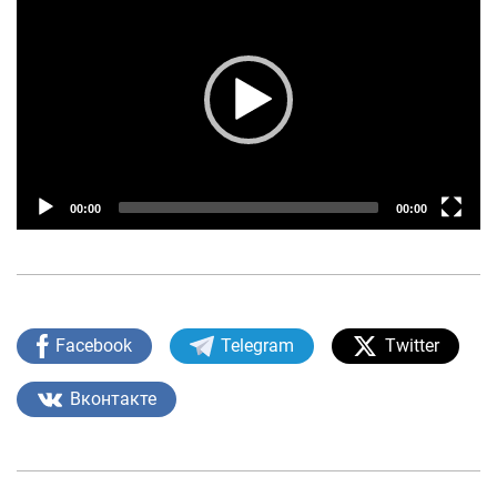
Player
Лойиҳа ҳақида
Кенгайтирилган қидирув
Сайт харитаси
00:00
00:00
Facebook
Telegram
Twitter
Вконтакте