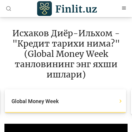
O’zb
Ўзб
Рус
Исхаков Диёр-Ильхом -
Мақолалар
"Кредит тарихи нима?"
Ўқув қўлланмалар
(Global Money Week
танловининг энг яхши
Луғат
ишлари)
Молиявий саводхонлик бўйича китоблар
Видео
Global Money Week
Лойиҳалар
Интерактив хизматлар
Video
Фотогалерея