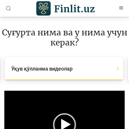
O’zb
Ўзб
Рус
Суғурта нима ва у нима учун
Мақолалар
керак?
Ўқув қўлланмалар
Луғат
Ўқув қўлланма видеолар
Молиявий саводхонлик бўйича китоблар
Видео
Video
Player
Лойиҳалар
Интерактив хизматлар
Фотогалерея