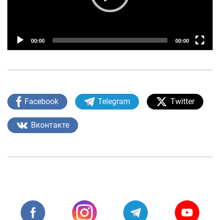
Лойиҳа ҳақида
Кенгайтирилган қидирув
00:00
00:00
Сайт харитаси
Facebook
Telegram
Twitter
Вконтакте