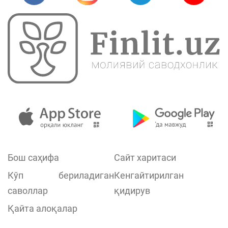
Бош саҳифа
Сайт харитаси
Кўп бериладиган
Кенгайтирилган
саволлар
қидирув
Қайта алоқалар