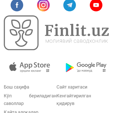
Бош саҳифа
Сайт харитаси
Кўп бериладиган
Кенгайтирилган
саволлар
қидирув
Қайта алоқалар