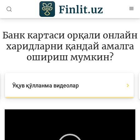
O’zb
Ўзб
Рус
Банк картаси орқали онлайн
Мақолалар
харидларни қандай амалга
Ўқув қўлланмалар
ошириш мумкин?
Луғат
Молиявий саводхонлик бўйича китоблар
Ўқув қўлланма видеолар
Видео
Лойиҳалар
Video
Player
Интерактив хизматлар
Фотогалерея