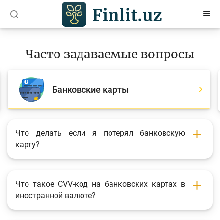
O’zb
Ўзб
Рус
Часто задаваемые вопросы
Статьи
Учебные материалы
Банковские карты
Проекты
Интерактивные услуги
Что делать если я потерял банковскую
карту?
Депозитный и кредитный калькуляторы
Часто задаваемые вопросы
Анкетирование
Что такое CVV-код на банковских картах в
иностранной валюте?
Опросы