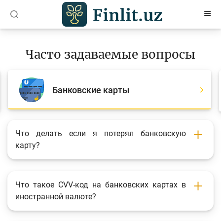
O’zb
Ўзб
Рус
Часто задаваемые вопросы
Статьи
Учебные материалы
Банковские карты
Проекты
Интерактивные услуги
Что делать если я потерял банковскую
карту?
Депозитный и кредитный калькуляторы
Часто задаваемые вопросы
Анкетирование
Что такое CVV-код на банковских картах в
иностранной валюте?
Опросы