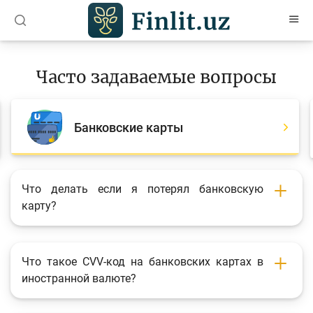
O’zb
Ўзб
Рус
Часто задаваемые вопросы
Статьи
Учебные материалы
Банковские карты
Проекты
Интерактивные услуги
Что делать если я потерял банковскую
карту?
Депозитный и кредитный калькуляторы
Часто задаваемые вопросы
Анкетирование
Что такое CVV-код на банковских картах в
иностранной валюте?
Опросы