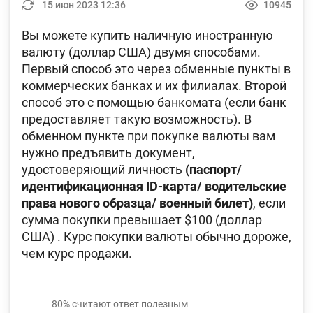
15 июн 2023 12:36
10945
Фотогалерея
Вы можете купить наличную иностранную
О проекте
валюту (доллар США) двумя способами.
Первый способ это через обменные пункты в
Поиск по сайту
коммерческих банках и их филиалах. Второй
Карта сайта
способ это с помощью банкомата (если банк
предоставляет такую возможность). В
обменном пункте при покупке валюты вам
нужно предъявить документ,
удостоверяющий личность
(паспорт/
идентификационная ID-карта/ водительские
права нового образца/ военный билет)
, если
сумма покупки превышает $100 (доллар
США) . Курс покупки валюты обычно дороже,
чем курс продажи.
80%
считают ответ полезным