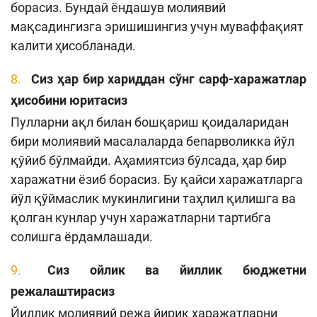
борасиз. Бундай ёндашув молиявий
мақсадингизга эришишингиз учун муваффақият
калити ҳисобланади.
Сиз ҳар бир хариддан сўнг сарф-харажатлар
ҳисобини юритасиз
Пулларни ақл билан бошқариш қоидаларидан
бири молиявий масалаларда бепарволикка йўл
қўйиб бўлмайди. Аҳамиятсиз бўлсада, ҳар бир
харажатни ёзиб борасиз. Бу қайси харажатларга
йўл қўймаслик мукинлигини таҳлил қилишга ва
қолган кунлар учун харажатларни тартибга
солишга ёрдамлашади.
С
из ой
лик
ва йил
лик
бюджет
ни
режалаштир
асиз
Йиллик молиявий режа йирик харажатларни