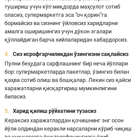
тушириш учун кўп миқдорда маҳсулот сотиб
оласиз, супермаркетга эса “оч қорин”га
бормайсиз ва сизнинг ўйловсиз харидларни
амалга оширишингиз учун дўкон эгалари
қўллайдиган барча хийлаларидан хабардорсиз.
Сиз исрофгарчиликдан ўзингизни сақлайсиз
Пулни беҳудага сарфлашнинг бир неча йўллари
бор: супермаркетларда пакетлар, ўзингиз билан
қаҳва сотиб олиш ва бошқалар. Лекин сиз қайси
харажатларни қисқартириш мумкинлигини
биласиз.
Харид қилиш рўйхатини тузасиз
Кераксиз харажатлардан қочишнинг энг осон
йўли олдиндан керакли нарсаларни кўриб чиқиш
ва уни қоғозга ёки телефонингизга ёзиб