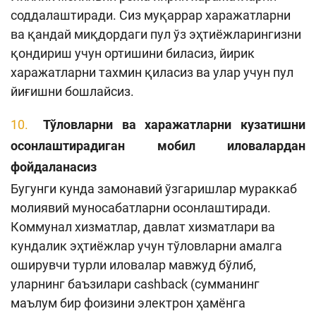
соддалаштиради. Сиз муқаррар харажатларни
ва қандай миқдордаги пул ўз эҳтиёжларингизни
қондириш учун ортишини биласиз, йирик
харажатларни тахмин қиласиз ва улар учун пул
йиғишни бошлайсиз.
Тўловларни ва харажатларни кузатишни
осонлаштирадиган
мобил
иловалардан
фойдаланасиз
Бугунги кунда замонавий ўзгаришлар мураккаб
молиявий муносабатларни осонлаштиради.
Коммунал хизматлар, давлат хизматлари ва
кундалик эҳтиёжлар учун тўловларни амалга
оширувчи турли иловалар мавжуд бўлиб,
уларнинг баъзилари cashback
(сумманинг
маълум бир фоизини электрон ҳамёнга