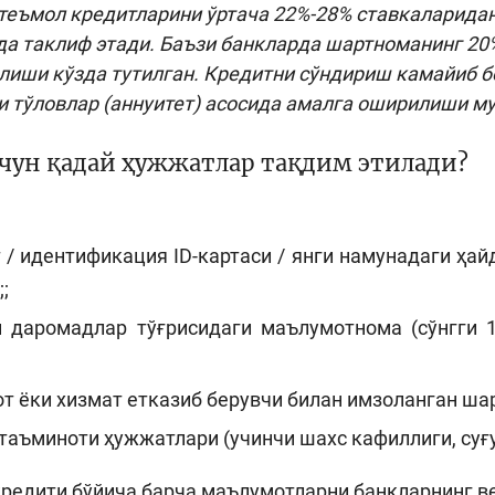
теъмол кредитларини ўртача 22%-28% ставкаларидан,
а таклиф этади. Баъзи банкларда шартноманинг 2
лиши кўзда тутилган. Кредитни сўндириш камайиб б
 тўловлар (аннуитет) асосида амалга оширилиши м
чун қадай ҳужжатлар тақдим этилади?
 / идентификация ID-картаси / янги намунадаги ҳа
;
н даромадлар тўғрисидаги маълумотнома (сўнгги 1
т ёки хизмат етказиб берувчи билан имзоланган ша
таъминоти ҳужжатлари (учинчи шахс кафиллиги, суғу
редити бўйича барча маълумотларни банкларнинг ве