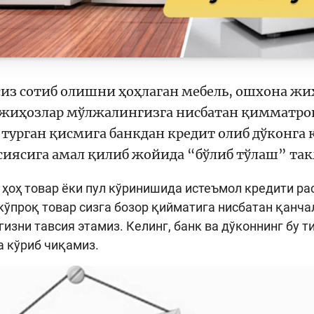
сиз сотиб олишни ҳоҳлаган мебель, ошхона ж
 жиҳозлар мўлжалингизга нисбатан қимматроқ
 турган қисмига банкдан кредит олиб дўконга
сиясига амал қилиб жойида “бўлиб тўлаш” та
, ҳоҳ товар ёки пул кўринишида истеъмол кредити 
кўпроқ товар сизга бозор қийматига нисбатан қанч
изни тавсия этамиз. Келинг, банк ва дўконнинг бу
 кўриб чиқамиз.