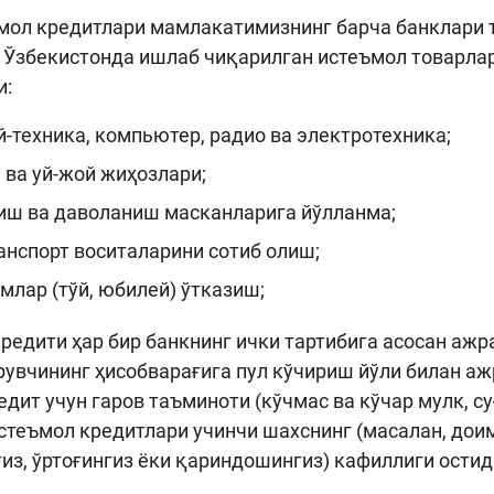
мол кредитлари мамлакатимизнинг барча банклари т
р Ўзбекистонда ишлаб чиқарилган истеъмол товарл
и:
техника, компьютер, радио ва электротехника;
ва уй-жой жиҳозлари;
иш ва даволаниш масканларига йўлланма;
нспорт воситаларини сотиб олиш;
лар (тўй, юбилей) ўтказиш;
редити ҳар бир банкнинг ички тартибига асосан ажр
рувчининг ҳисобварағига пул кўчириш йўли билан аж
едит учун гаров таъминоти (кўчмас ва кўчар мулк, су
стеъмол кредитлари учинчи шахснинг (масалан, дои
из, ўртоғингиз ёки қариндошингиз) кафиллиги ости