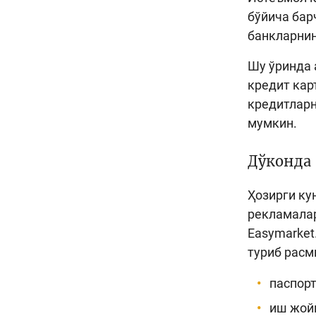
бўйича бар
банкларнин
Шу ўринда 
кредит кар
кредитларн
мумкин.
Дўконда
Ҳозирги ку
рекламаларг
Easymarket
туриб расм
паспорт
иш жой