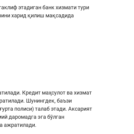
аклиф этадиган банк хизмати тури
арини харид қилиш мақсадида
атилади. Кредит маҳсулот ва хизмат
ратилади. Шунингдек, баъзи
ғурта полиси) талаб этади. Аксарият
мий даромадга эга бўлган
да ажратилади.