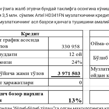
 ўзига жалб этувчи бундай таклифга осонгина кўниш
и 3,5 млн. сўмлик Artel HD341FN музлаткичини кредит
музлаткичнинг асл баҳоси қанчага тушишини амалий
ондан “бўлиб-бўлиб тўлаш”га олган маҳсулотингиз к