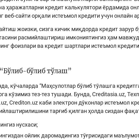
ча ҳаражатларни кредит калькулятори ёрдамида он
г веб-сайти орқали истеъмол кредити учун онлайн 
айтиш жоизки, сизга кичик миқдорда кредит зарур б
тасини расмийлаштириш имкониятингиз ҳам мавжуд.
инг фоизлари ва кредит шартлари истеъмол кредит
 “Бўлиб-бўлиб тўлаш”
нда, кўчаларда “Маҳсулотлар бўлиб тўлашга кредитг
а кўзимиз тез-тез тушади. Бунда, Creditasia.uz, Texn
.uz, Crediton.uz каби электрон дўконлар истеъмол к
ийлаштирилишини тарғиб қилган ҳолда сиздан фақа
ингиз нусхаси;
ингиздан ойлик даромадингиз тўғрисидаги маълумот