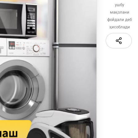
қидирув
ушбу
Сайт харитаси
мақолани
сати
фойдали деб
ҳисоблади