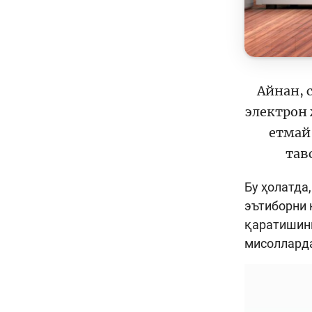
Айнан, 
электрон
етмай
тав
Бу ҳолатда
эътиборни 
қаратишинг
мисолларда