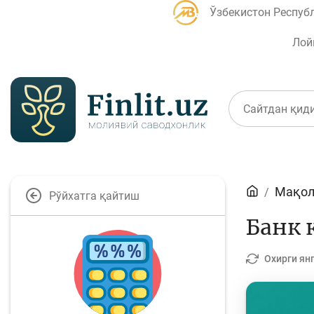
Ўзбекистон Респуб
Лой
Мақолалар
Мақол
Рўйхатга қайтиш
Банк агентлари учун
П
Банк 
Охирги ян
Депозит (омонатлар)
К