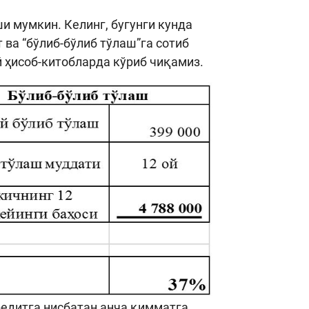
и мумкин. Келинг, бугунги кунда
 ва “бўлиб-бўлиб тўлаш”га сотиб
 ҳисоб-китобларда кўриб чиқамиз.
редитга нисбатан анча қимматга