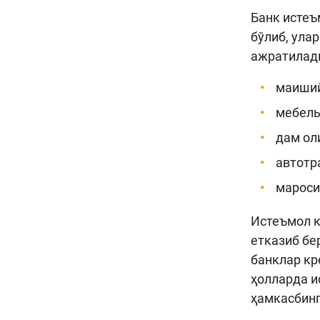
Банк истеъ
бўлиб, ула
ажратилад
маиший-
мебель 
дам ол
автотра
маросим
Истеъмол к
етказиб бе
банклар кр
ҳолларда и
ҳамкасбинг