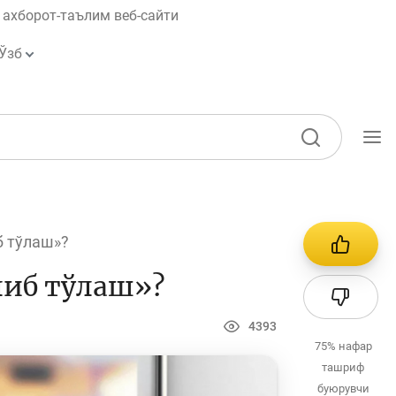
ахборот-таълим веб-сайти
Ўзб
Ўқув қўлланмалар
Лойиҳалар
б тўлаш»?
Интерактив
хизматлар
либ тўлаш»?
Фотогалерея
4393
Лойиҳа ҳақида
75%
нафар
ташриф
Кенгайтирилган
буюрувчи