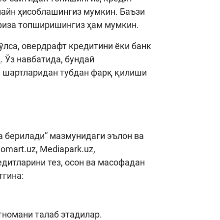
лайн ҳисоблашингиз мумкин. Баъзи
ариза топширишингиз ҳам мумкин.
ўлса, овердрафт кредитини ёки банк
 Ўз навбатида, бундай
и шартларидан тубдан фарқ қилиши
а берилади” мазмунидаги эълон ва
omart.uz, Mediapark.uz,
редитларини тез, осон ва масофадан
тгина:
номани талаб этадилар.