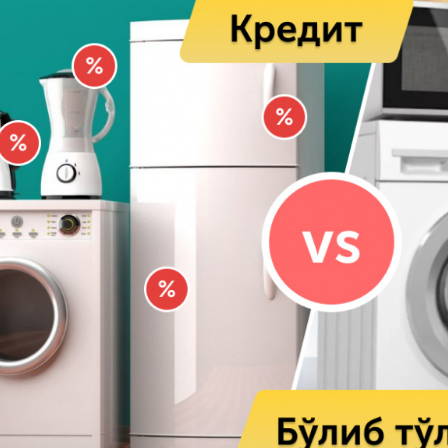
Пул-кредит сиё
олия бозори
ва унинг
элементлари
анк хизматлари
стеъмолчилари
Тадбиркорлик
уқуқлари