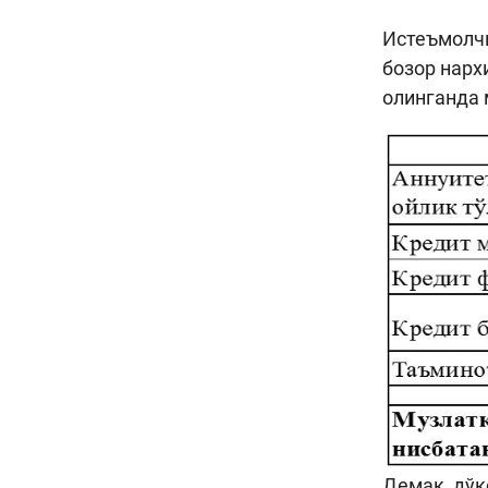
Истеъмолчи
бозор нарх
олинганда 
Демак, дўк