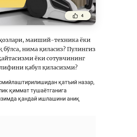
4
иҳозлари, маиший-техника ёки
 бўлса, нима қиласиз? Пулингиз
 қайтасизми ёки сотувчининг
клифини қабул қиласизми?
расмийлаштирилишидан қатъий назар,
алик қиммат тушаётганига
 тизимда қандай ишлашини аниқ