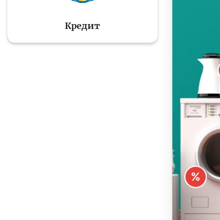
Кредит
Тўлов ва ўтказмалар
М
Б
Молиявий
и
хавфсизлик
ҳ