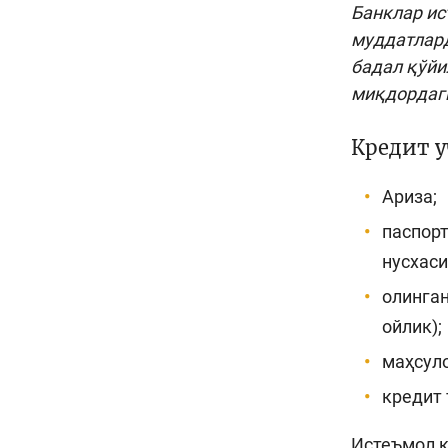
Банклар ис
муддатлард
бадал қўйи
миқдордаги
Кредит у
Ариза;
паспорт
нусхаси;
олинга
ойлик);
маҳсуло
кредит 
Истеъмол к