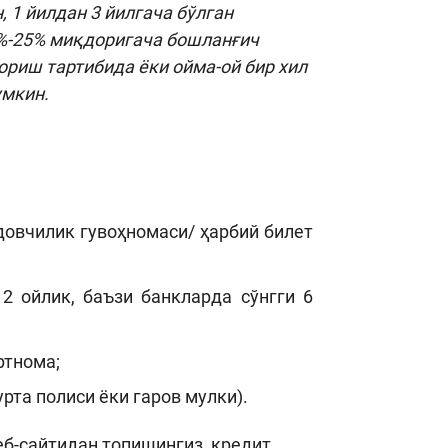
 1 йилдан 3 йилгача бўлган
0%-25% миқдоригача бошланғич
ориш тартибида ёки ойма-ой бир хил
умкин.
йдовчилик гувоҳномаси/ ҳарбий билет
2 ойлик, баъзи банкларда сўнгги 6
ртнома;
рта полиси ёки гаров мулки).
б-сайтидан топишингиз, кредит