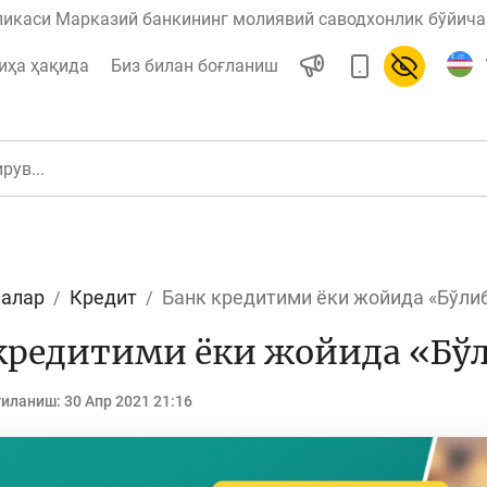
ликаси Марказий банкининг молиявий саводхонлик бўйича 
иҳа ҳақида
Биз билан боғланиш
алар
Кредит
Банк кредитими ёки жойида «Бўли
ул
Ислом молияси
кредитими ёки жойида «Бў
гиланиш:
30 Апр 2021 21:16
редит
Бюджет